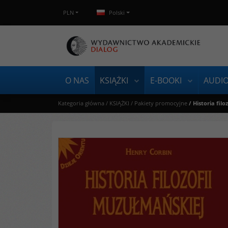
PLN
Polski
O NAS
KSIĄŻKI
E-BOOKI
AUDI
Kategoria główna
/
KSIĄŻKI
/
Pakiety promocyjne
/
Historia fil