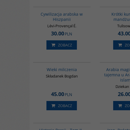
00020G
Cywilizacja arabska w
Krótki ku
Hiszpanii
mandżur
Lévi-Provençal É.
Tulisow
30.00
43.0
PLN
ZOBACZ
ZO
00162G
Wieki milczenia
Arabia magi
tajemna u A
Składanek Bogdan
isla
Dziekan
45.00
26.0
PLN
ZOBACZ
ZO
00044G