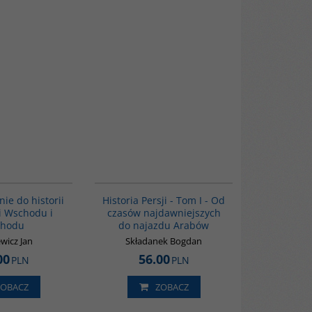
G329
00041G
BESTSELLER
e do historii
Historia Persji - Tom I - Od
ji Wschodu i
czasów najdawniejszych
chodu
do najazdu Arabów
wicz Jan
Składanek Bogdan
00
56.00
PLN
PLN
ZOBACZ
ZOBACZ