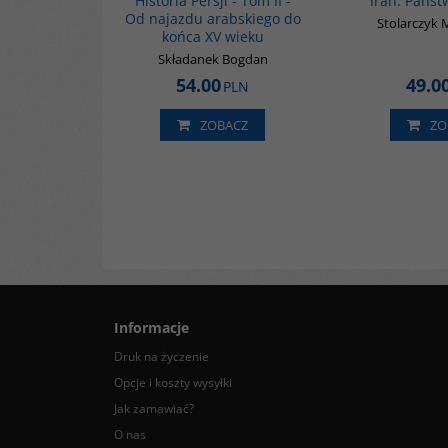
Historia Persji - Tom II -
Iran. Państw
Od najazdu arabskiego do
Stolarczyk 
końca XV wieku
Składanek Bogdan
54.00
49.0
PLN
ZOBACZ
ZO
Informacje
Druk na życzenie
Opcje i koszty wysyłki
Jak zamawiać?
O nas