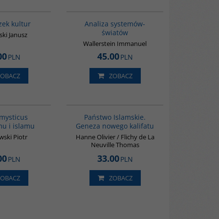
G1031
00049G
BESTSELLER
ek kultur
Analiza systemów-
światów
ki Janusz
Wallerstein Immanuel
00
45.00
PLN
PLN
ZOBACZ
ZOBACZ
G543
G576
mysticus
Państwo Islamskie.
u i islamu
Geneza nowego kalifatu
ski Piotr
Hanne Olivier / Flichy de La
Neuville Thomas
00
33.00
PLN
PLN
ZOBACZ
ZOBACZ