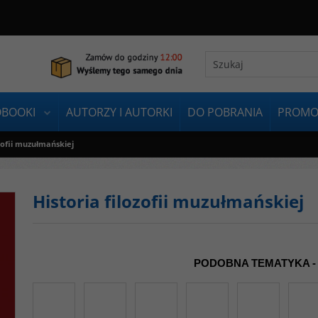
OBOOKI
AUTORZY I AUTORKI
DO POBRANIA
PROMO
ozofii muzułmańskiej
Historia filozofii muzułmańskiej
PODOBNA TEMATYKA -