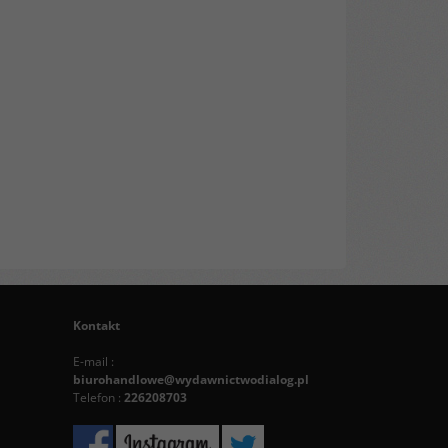
Kontakt
E-mail :
biurohandlowe@wydawnictwodialog.pl
Telefon :
226208703