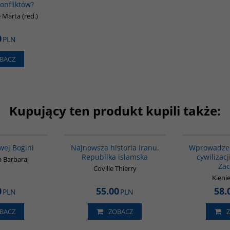
konfliktów?
 Marta (red.)
0
PLN
BACZ
Kupujący ten produkt kupili także:
00160G
00114G
wej Bogini
Najnowsza historia Iranu.
Wprowadzeni
Republika islamska
cywilizac
 Barbara
Za
Coville Thierry
Kienie
0
55.00
58.
PLN
PLN
BACZ
ZOBACZ