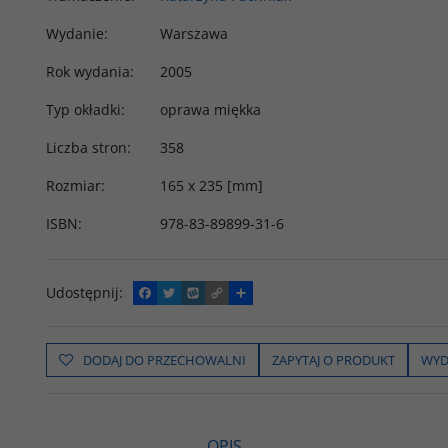
Wydanie
:
Warszawa
Rok wydania
:
2005
Typ okładki
:
oprawa miękka
Liczba stron
:
358
Rozmiar
:
165 x 235 [mm]
ISBN
:
978-83-89899-31-6
Udostępnij
:
F
T
W
C
P
a
w
y
o
o
c
i
k
p
d
e
t
o
y
z
b
t
p
L
i
DODAJ DO PRZECHOWALNI
ZAPYTAJ O PRODUKT
WYD
o
e
i
e
o
r
n
l
k
k
s
i
ę
OPIS