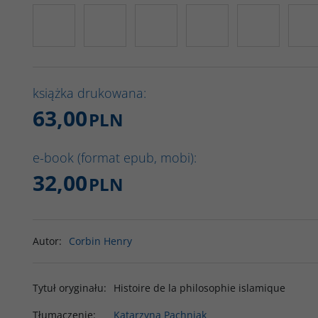
książka drukowana:
63,00
PLN
e-book (format epub, mobi):
32,00
PLN
Autor
:
Corbin Henry
Tytuł oryginału
:
Histoire de la philosophie islamique
Tłumaczenie
:
Katarzyna Pachniak