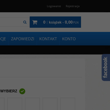
Logowanie
Rejestracja
0
0,00
|
książek -
PLN
CJE
ZAPOWIEDZI
KONTAKT
KONTO
 WYBIERZ