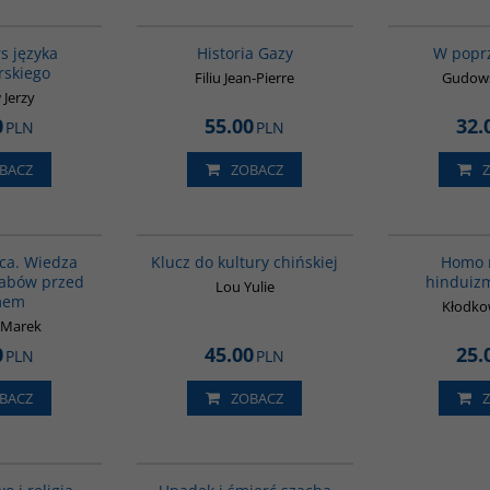
G159
00254G
rs języka
Historia Gazy
W poprz
skiego
Filiu Jean-Pierre
Gudows
 Jerzy
0
55.00
32.
PLN
PLN
BACZ
ZOBACZ
00071G
G1172
BESTSELLER
ca. Wiedza
Klucz do kultury chińskiej
Homo 
rabów przed
hinduizm
Lou Yulie
mem
Kłodkow
 Marek
0
45.00
25.
PLN
PLN
BACZ
ZOBACZ
00069G
G314