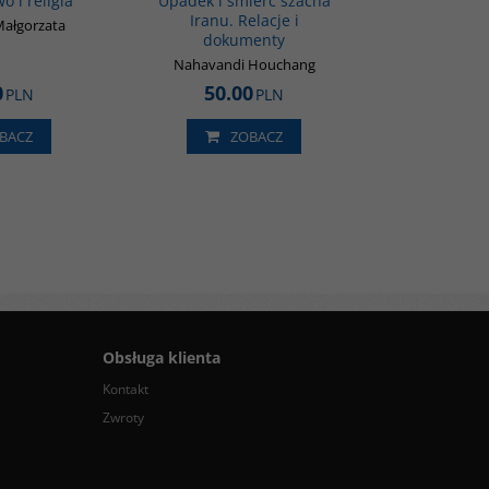
o i religia
Upadek i śmierć szacha
Iranu. Relacje i
Małgorzata
dokumenty
Nahavandi Houchang
0
50.00
PLN
PLN
BACZ
ZOBACZ
Obsługa klienta
Kontakt
Zwroty