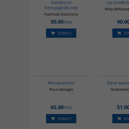
literaturze
czy źródło 
herezjograficznej
Widy-Behiesse
Pachniak Katarzyna
50.00
40.0
PLN
ZOBACZ
ZO
G181
BESTSELLER
Mezopotamia
Świat wężo
Roux Georges
Grabowska
65.00
51.0
PLN
ZOBACZ
ZO