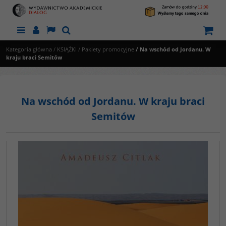
Menu
Panel
Lang
Szukaj
Kategoria główna
/
KSIĄŻKI
/
Pakiety promocyjne
/
Na wschód od Jordanu. W
kraju braci Semitów
Na wschód od Jordanu. W kraju braci
Semitów