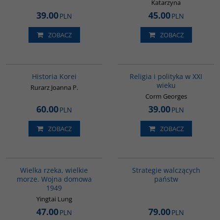
Katarzyna
39.00
45.00
PLN
PLN
ZOBACZ
ZOBACZ
00016G
00104G
BESTSELLER
Historia Korei
Religia i polityka w XXI
wieku
Rurarz Joanna P.
Corm Georges
60.00
39.00
PLN
PLN
ZOBACZ
ZOBACZ
G621
G1200
BESTSELLER
Wielka rzeka, wielkie
Strategie walczących
morze. Wojna domowa
państw
1949
Yingtai Lung
47.00
79.00
PLN
PLN