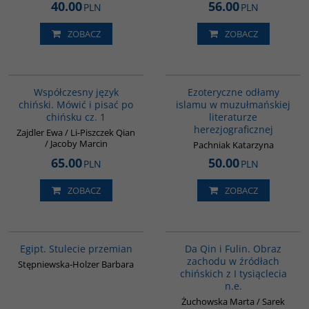
40.00
56.00
PLN
PLN
ZOBACZ
ZOBACZ
G334
00058G
Współczesny język
Ezoteryczne odłamy
chiński. Mówić i pisać po
islamu w muzułmańskiej
chińsku cz. 1
literaturze
herezjograficznej
Zajdler Ewa / Li-Piszczek Qian
/ Jacoby Marcin
Pachniak Katarzyna
65.00
50.00
PLN
PLN
ZOBACZ
ZOBACZ
G055
G812
Egipt. Stulecie przemian
Da Qin i Fulin. Obraz
zachodu w źródłach
Stępniewska-Holzer Barbara
chińskich z I tysiąclecia
n.e.
Żuchowska Marta / Sarek