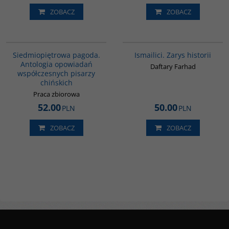
ZOBACZ
ZOBACZ
G1017
G115
Siedmiopiętrowa pagoda.
Ismailici. Zarys historii
Antologia opowiadań
Daftary Farhad
współczesnych pisarzy
chińskich
Praca zbiorowa
52.00
50.00
PLN
PLN
ZOBACZ
ZOBACZ