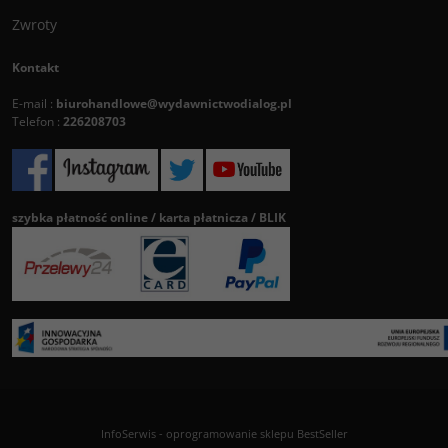
Zwroty
Kontakt
E-mail :
biurohandlowe@wydawnictwodialog.pl
Telefon :
226208703
szybka płatność online / karta płatnicza / BLIK
InfoSerwis
-
oprogramowanie sklepu BestSeller