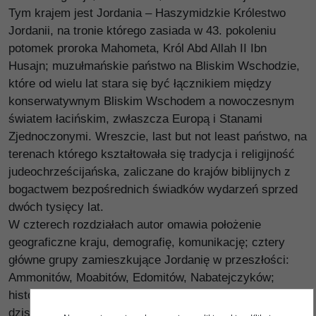
Tym krajem jest Jordania – Haszymidzkie Królestwo
Jordanii, na tronie którego zasiada w 43. pokoleniu
potomek proroka Mahometa, Król Abd Allah II Ibn
Husajn; muzułmańskie państwo na Bliskim Wschodzie,
które od wielu lat stara się być łącznikiem między
konserwatywnym Bliskim Wschodem a nowoczesnym
światem łacińskim, zwłaszcza Europą i Stanami
Zjednoczonymi. Wreszcie, last but not least państwo, na
terenach którego kształtowała się tradycja i religijność
judeochrześcijańska, zaliczane do krajów biblijnych z
bogactwem bezpośrednich świadków wydarzeń sprzed
dwóch tysięcy lat.
W czterech rozdziałach autor omawia położenie
geograficzne kraju, demografię, komunikację; cztery
główne grupy zamieszkujące Jordanię w przeszłości:
Ammonitów, Moabitów, Edomitów, Nabatejczyków;
historię biblijną; zmianę, jaka nastąpiła na terenie
dzisiejszej Jordanii. Publikację uzupełnia tablica