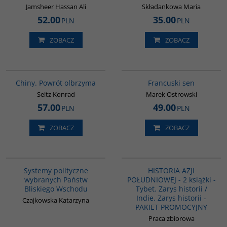
Jamsheer Hassan Ali
Składankowa Maria
52.00
35.00
PLN
PLN
ZOBACZ
ZOBACZ
G027
G1003
Chiny. Powrót olbrzyma
Francuski sen
Seitz Konrad
Marek Ostrowski
57.00
49.00
PLN
PLN
ZOBACZ
ZOBACZ
00008G
PAG1117
Systemy polityczne
HISTORIA AZJI
wybranych Państw
POŁUDNIOWEJ - 2 książki -
Bliskiego Wschodu
Tybet. Zarys historii /
Indie. Zarys historii -
Czajkowska Katarzyna
PAKIET PROMOCYJNY
Praca zbiorowa