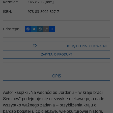
Rozmiar
:
145 x 205 [mm]
ISBN
:
978-83-8002-327-7
Udostępnij
:
F
T
W
C
P
a
w
y
o
o
c
i
k
p
d
e
t
o
y
z
b
t
p
L
i
DODAJ DO PRZECHOWALNI
o
e
i
e
o
r
n
l
ZAPYTAJ O PRODUKT
k
k
s
i
ę
OPIS
Autor książki „Na wschód od Jordanu – w kraju braci
Semitów” podejmuje się niezwykle ciekawego, a nade
wszystko ważnego zadania – przybliżenia kraju o
bardzo bogatej i, co ciekawe, wielokulturowej historii.