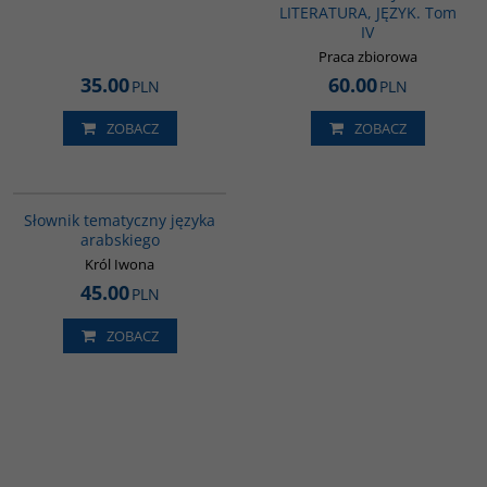
LITERATURA, JĘZYK. Tom
IV
Praca zbiorowa
35.00
60.00
PLN
PLN
ZOBACZ
ZOBACZ
00274G
Słownik tematyczny języka
arabskiego
Król Iwona
45.00
PLN
ZOBACZ