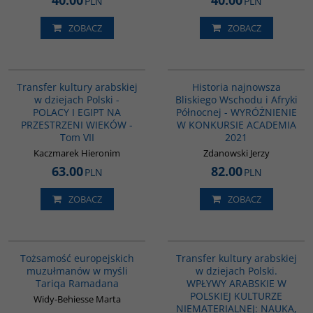
40.00
40.00
PLN
PLN
ZOBACZ
ZOBACZ
G1022
G1039
BESTSELLER
Transfer kultury arabskiej
Historia najnowsza
w dziejach Polski -
Bliskiego Wschodu i Afryki
POLACY I EGIPT NA
Północnej - WYRÓŻNIENIE
PRZESTRZENI WIEKÓW -
W KONKURSIE ACADEMIA
Tom VII
2021
Kaczmarek Hieronim
Zdanowski Jerzy
63.00
82.00
PLN
PLN
ZOBACZ
ZOBACZ
G298
G1064
Tożsamość europejskich
Transfer kultury arabskiej
muzułmanów w myśli
w dziejach Polski.
Tariqa Ramadana
WPŁYWY ARABSKIE W
POLSKIEJ KULTURZE
Widy-Behiesse Marta
NIEMATERIALNEJ: NAUKA,