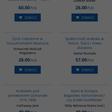
Dziekan Marek
60.00
26.00
PLN
PLN
ZOBACZ
ZOBACZ
G358
00300G
Życie codzienne w
Społeczność arabska w
muzułmańskim Madrycie
Polsce. Stara i nowa
diaspora
Nowaczek-Walczak
Magdalena
Switat Mustafa
28.00
57.00
PLN
PLN
ZOBACZ
ZOBACZ
G011
G113
Arabowie pod
Islam w Europie.
panowaniem Osmanów
Bogactwo różnorodności
1516-1800
czy źródło konfliktów?
Hathaway Jane
Widy-Behiesse Marta (red.)