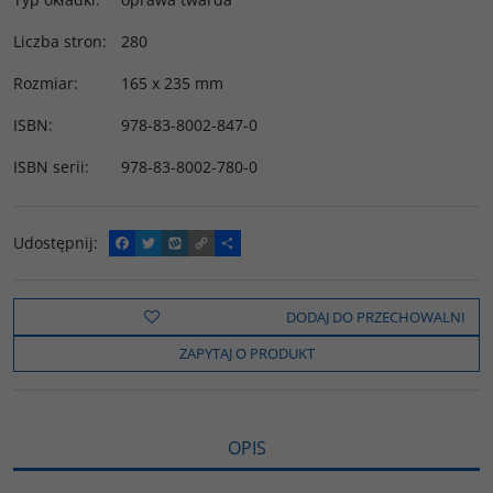
Liczba stron
:
280
Rozmiar
:
165 x 235 mm
ISBN
:
978-83-8002-847-0
ISBN serii
:
978-83-8002-780-0
Udostępnij
:
F
T
W
C
P
a
w
y
o
o
c
i
k
p
d
e
t
o
y
z
b
t
p
L
i
DODAJ DO PRZECHOWALNI
o
e
i
e
o
r
n
l
ZAPYTAJ O PRODUKT
k
k
s
i
ę
OPIS