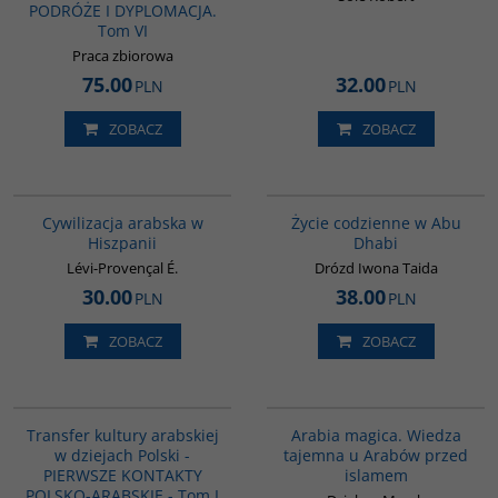
PODRÓŻE I DYPLOMACJA.
Tom VI
Praca zbiorowa
75.00
32.00
PLN
PLN
ZOBACZ
ZOBACZ
00020G
00186G
Cywilizacja arabska w
Życie codzienne w Abu
Hiszpanii
Dhabi
Lévi-Provençal É.
Drózd Iwona Taida
30.00
38.00
PLN
PLN
ZOBACZ
ZOBACZ
G1021
00071G
Transfer kultury arabskiej
Arabia magica. Wiedza
w dziejach Polski -
tajemna u Arabów przed
PIERWSZE KONTAKTY
islamem
POLSKO-ARABSKIE - Tom I