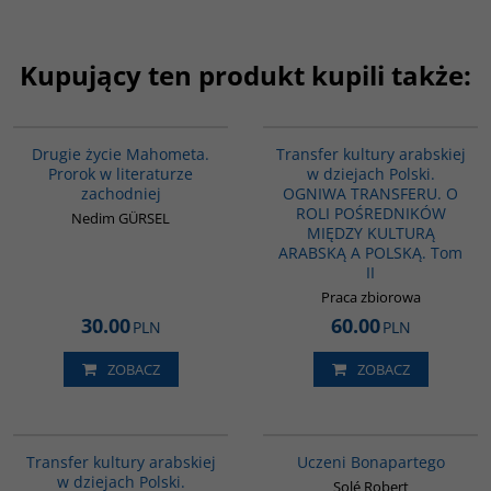
Kupujący ten produkt kupili także:
G1027
G1063
Drugie życie Mahometa.
Transfer kultury arabskiej
Prorok w literaturze
w dziejach Polski.
zachodniej
OGNIWA TRANSFERU. O
ROLI POŚREDNIKÓW
Nedim GÜRSEL
MIĘDZY KULTURĄ
ARABSKĄ A POLSKĄ. Tom
II
Praca zbiorowa
30.00
60.00
PLN
PLN
ZOBACZ
ZOBACZ
G1073
G309
Transfer kultury arabskiej
Uczeni Bonapartego
w dziejach Polski.
Solé Robert