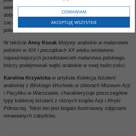
wieku – egzotyczna forma w elitarnych kontekstach
ODMAWIAM
doby wielostylowości
zaprezentowano motywy
AKCEPTUJĘ WSZYSTKIE
zaczerpnięte z architektury arabskiej i tureckiej w
polskiej architekturze w XVIII–XIX wieku.
W tekście
Anny Kozak
Motywy arabskie w malarstwie
polskim w XIX i początkach XX wieku
omówiono
najważniejszych przedstawicieli malarstwa polskiego,
którzy podejmowali wątki arabskie w swej twórczości.
Karolina Krzywicka
w artykule
Kolekcja biżuterii
arabskiej z Bliskiego Wschodu w zbiorach Muzeum Azji
i Pacyfiku w Warszawie
, charakteryzuje poszczególne
typy kobiecej biżuterii z różnych krajów Azji i Afryki
Północnej. Tekst ten jest bogato ilustrowany zdjęciami
omawianych zabytków.