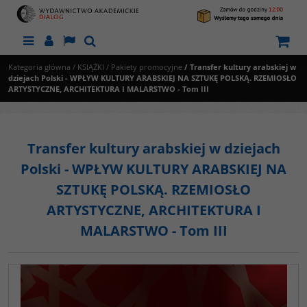
Menu
Panel
Lang
Szukaj
Kategoria główna
/
KSIĄŻKI
/
Pakiety promocyjne
/
Transfer kultury arabskiej w
dziejach Polski - WPŁYW KULTURY ARABSKIEJ NA SZTUKĘ POLSKĄ. RZEMIOSŁO
ARTYSTYCZNE, ARCHITEKTURA I MALARSTWO - Tom III
Transfer kultury arabskiej w dziejach
Polski - WPŁYW KULTURY ARABSKIEJ NA
SZTUKĘ POLSKĄ. RZEMIOSŁO
ARTYSTYCZNE, ARCHITEKTURA I
MALARSTWO - Tom III