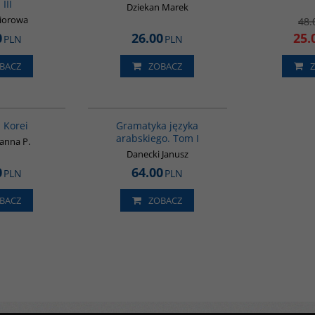
III
Dziekan Marek
biorowa
48.
0
26.00
25.
PLN
PLN
BACZ
ZOBACZ
00016G
G070
BESTSELLER
a Korei
Gramatyka języka
arabskiego. Tom I
oanna P.
Danecki Janusz
0
64.00
PLN
PLN
BACZ
ZOBACZ