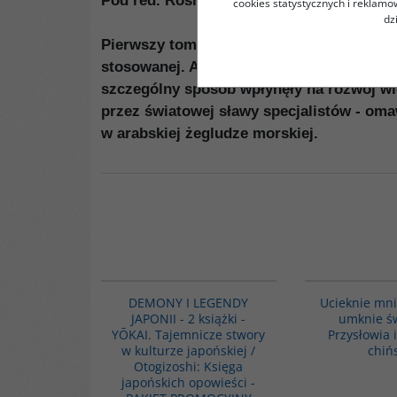
Pod red. Roshdiego Rasheda we współpr
cookies statystycznych i reklam
dz
Pierwszy tom z trzytomowej Historii nauk
stosowanej. Astronomia cieszyła się ogro
szczególny sposób wpłynęły na rozwój wi
przez światowej sławy specjalistów - om
w arabskiej żegludze morskiej.
PAG1134
DEMONY I LEGENDY
Ucieknie mni
JAPONII - 2 książki -
umknie św
YŌKAI. Tajemnicze stwory
Przysłowia 
w kulturze japońskiej /
chiń
Otogizoshi: Księga
japońskich opowieści -