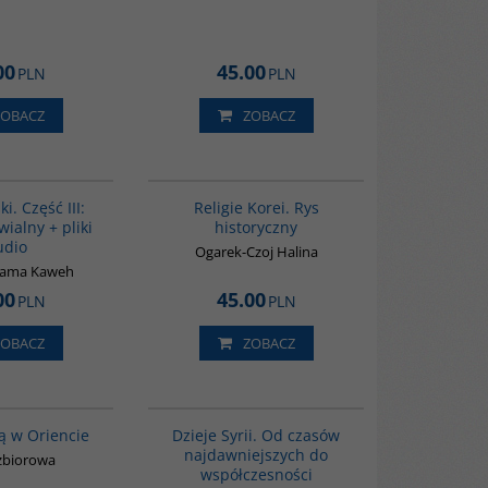
00
45.00
PLN
PLN
ZOBACZ
ZOBACZ
G131
G556
i. Część III:
Religie Korei. Rys
wialny + pliki
historyczny
udio
Ogarek-Czoj Halina
nama Kaweh
00
45.00
PLN
PLN
ZOBACZ
ZOBACZ
G020
00101G
PROMOCJA
ą w Oriencie
Dzieje Syrii. Od czasów
najdawniejszych do
zbiorowa
współczesności