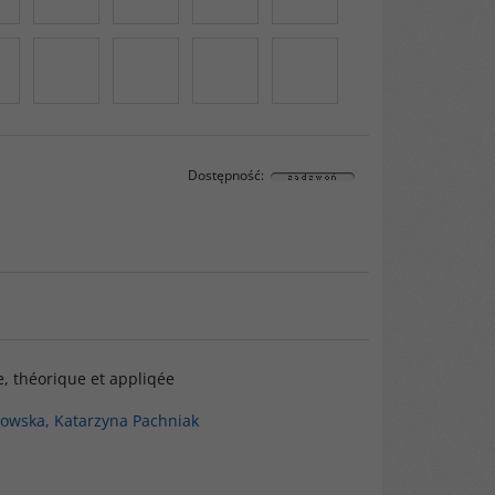
Dostępność
:
e, théorique et appliqée
łowska, Katarzyna Pachniak