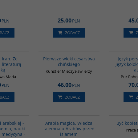
0
25.00
45.
PLN
PLN
BACZ
ZOBACZ
00130G
00075G
 Iran. Ze
Pierwsze wieki cesarstwa
Język persk
 literaturą
chińskiego
język kolok
ską
a
Künstler Mieczysław Jerzy
wa Maria
Pur Rah
0
46.00
70.
PLN
PLN
BACZ
ZOBACZ
G094
00071G
i arabskiej -
Arabia magica. Wiedza
Być kobiet
hemia, nauki
tajemna u Arabów przed
Praca 
i medycyna -
islamem