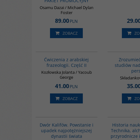
PAKIET PROMOCYJNY
Osamu Dazai / Michael Dylan
Foster
89.00
29.0
PLN
ZOBACZ
ZO
G038
Ćwiczenia z arabskiej
Zrozumieć
frazeologii. Część II
studiów nad
per
Kozłowska Jolanta / Yacoub
George
Składanko
41.00
35.0
PLN
ZOBACZ
ZO
00173G
BESTSELLER
Dwór Kalifów. Powstanie i
Historia nauk
upadek najpotężniejszej
Technika, alc
dynastii świata
przyrodnicze 