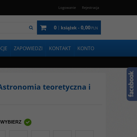
Logowanie
Rejestracja
0
0,00
|
książek -
PLN
CJE
ZAPOWIEDZI
KONTAKT
KONTO
- Astronomia teoretyczna i
 WYBIERZ