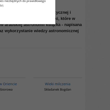
kies niezbędnych do prawidłowego
ci.
e aspekty astronomii teoretycznej i
należy do tych dziedzin nauki, które w
 arabskiej astronomii książka - napisana
raz wykorzystanie wiedzy astronomicznej
G048
00162G
w Oriencie
Wieki milczenia
zbiorowa
Składanek Bogdan