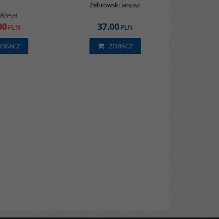
Żebrowski Janusz
00
PLN
00
37.00
PLN
PLN
ZOBACZ
ZOBACZ