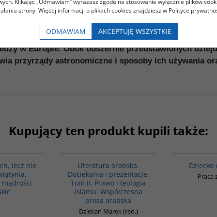
acy z Regisem Morelonem
owych. Klikając „Odmawiam” wyrażasz zgodę na stosowanie wyłącznie plików coo
iałania strony. Więcej informacji o plikach cookies znajdziesz w Polityce prywatnoś
i arabskiej omawia w sposób systematyczny najważniejsz
ODMAWIAM
AKCEPTUJĘ WSZYSTKIE
mnym zainteresowaniem w arabskiej strefie kulturowej i 
edzy w Europie. Obok obszernie przedstawionych dziejów
awia przyrządy astronomiczne i sposoby ich używania o
Kupujący ten produkt kupili także:
G308
G169
ch, lecz nie
Literatura arabska.
Dziecko 
iątynia.
Dociekania i prezentacje.
Praca 
i mądrości
Tom II. Prawo i teologia
skie
islamu. Współczesna
proza arabska
Dziekan Marek (red.)