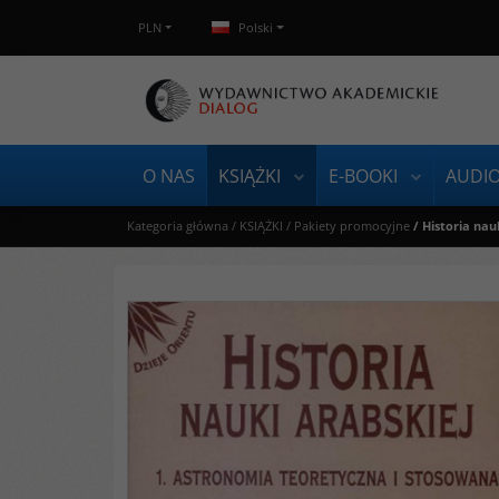
PLN
Polski
O NAS
KSIĄŻKI
E-BOOKI
AUDI
Kategoria główna
/
KSIĄŻKI
/
Pakiety promocyjne
/
Historia nau