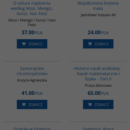
O sztuce rządzenia
Współczesna historia
według Mozi, Mengzi,
Iraku
Xunzi, Han Feizi
Jamsheer Hassan Ali
Mozi / Mengzi / Xunzi / Han
Feizi
37.00
24.00
PLN
PLN
ZOBACZ
ZOBACZ
G530
G093
Samurajskie
Historia nauki arabskiej -
chrześcijaństwo
Nauki matematyczne i
fizyka - Tom II
Kozyra Agnieszka
Praca zbiorowa
41.00
65.00
PLN
PLN
ZOBACZ
ZOBACZ
G048
G282
Dziecko w Oriencie
Sumerica. Prace