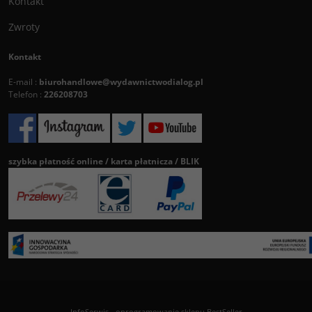
Kontakt
Zwroty
Kontakt
E-mail :
biurohandlowe@wydawnictwodialog.pl
Telefon :
226208703
szybka płatność online / karta płatnicza / BLIK
InfoSerwis
-
oprogramowanie sklepu BestSeller