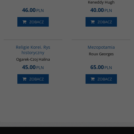
Keneddy Hugh
46.00
40.00
PLN
PLN
ZOBACZ
ZOBACZ
G556
G181
BESTSELLER
Religie Korei. Rys
Mezopotamia
historyczny
Roux Georges
Ogarek-Czoj Halina
45.00
65.00
PLN
PLN
ZOBACZ
ZOBACZ