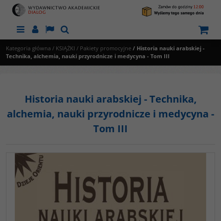
Menu
Panel
Lang
Szukaj
Kategoria główna
/
KSIĄŻKI
/
Pakiety promocyjne
/
Historia nauki arabskiej -
Technika, alchemia, nauki przyrodnicze i medycyna - Tom III
Historia nauki arabskiej - Technika,
alchemia, nauki przyrodnicze i medycyna -
Tom III