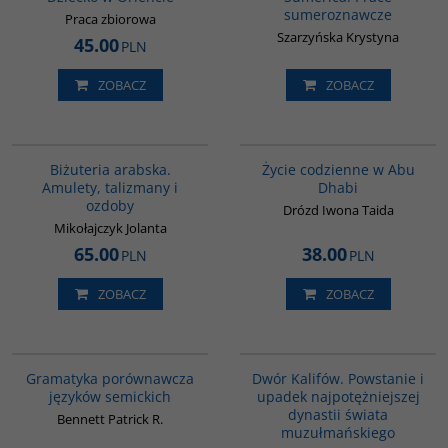
sumeroznawcze
Praca zbiorowa
Szarzyńska Krystyna
45.00
PLN
ZOBACZ
ZOBACZ
G1194
00186G
BESTSELLER
Biżuteria arabska.
Życie codzienne w Abu
Amulety, talizmany i
Dhabi
ozdoby
Drózd Iwona Taida
Mikołajczyk Jolanta
65.00
38.00
PLN
PLN
ZOBACZ
ZOBACZ
G073
00173G
BESTSELLER
Gramatyka porównawcza
Dwór Kalifów. Powstanie i
języków semickich
upadek najpotężniejszej
dynastii świata
Bennett Patrick R.
muzułmańskiego