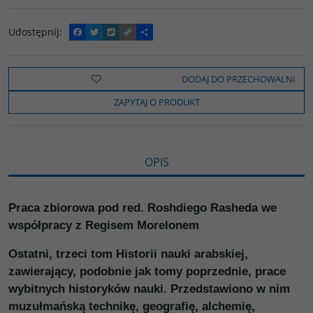
Udostępnij
:
F
T
W
C
P
a
w
y
o
o
c
i
k
p
d
e
t
o
y
z
b
t
p
L
i
DODAJ DO PRZECHOWALNI
o
e
i
e
o
r
n
l
ZAPYTAJ O PRODUKT
k
k
s
i
ę
OPIS
Praca zbiorowa pod red. Roshdiego Rasheda we
współpracy z Regisem Morelonem
Ostatni, trzeci tom Historii nauki arabskiej,
zawierający, podobnie jak tomy poprzednie, prace
wybitnych historyków nauki. Przedstawiono w nim
muzułmańską technikę, geografię, alchemię,