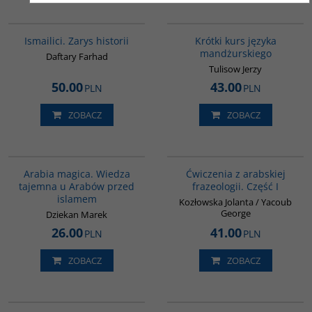
G115
G159
Ismailici. Zarys historii
Krótki kurs języka
mandżurskiego
Daftary Farhad
Tulisow Jerzy
50.00
43.00
PLN
PLN
ZOBACZ
ZOBACZ
00071G
G037
Arabia magica. Wiedza
Ćwiczenia z arabskiej
tajemna u Arabów przed
frazeologii. Część I
islamem
Kozłowska Jolanta / Yacoub
George
Dziekan Marek
26.00
41.00
PLN
PLN
ZOBACZ
ZOBACZ
G588
00082G