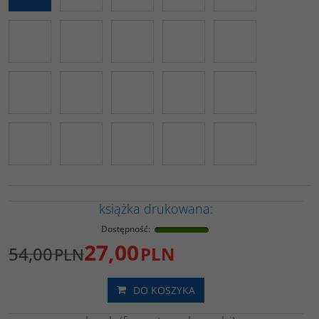
książka drukowana:
Dostępność
:
27,00
54,00
PLN
PLN
DO KOSZYKA