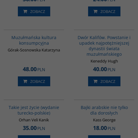
ZOBACZ
ZOBACZ
G188
00173G
BESTSELLER
Muzułmańska kultura
Dwór Kalifów. Powstanie i
konsumpcyjna
upadek najpotężniejszej
dynastii świata
Górak-Sosnowska Katarzyna
muzułmańskiego
Keneddy Hugh
48.00
40.00
PLN
PLN
ZOBACZ
ZOBACZ
G825
G538
Takie jest życie (wydanie
Bajki arabskie nie tylko
turecko-polskie)
dla dorosłych
Orhan Veli Kanik
Kass George
35.00
18.00
PLN
PLN