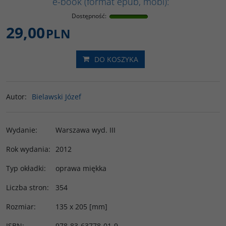
e-book (format epub, mobi):
Dostępność
:
29,00
PLN
DO KOSZYKA
Autor
:
Bielawski Józef
Wydanie
:
Warszawa wyd. III
Rok wydania
:
2012
Typ okładki
:
oprawa miękka
Liczba stron
:
354
Rozmiar
:
135 x 205 [mm]
ISBN
:
978-83-63778-01-9