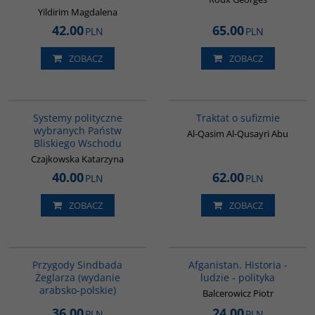
Yildirim Magdalena
42.00
65.00
PLN
PLN
ZOBACZ
ZOBACZ
00008G
G463
Systemy polityczne
Traktat o sufizmie
wybranych Państw
Al-Qasim Al-Qusayri Abu
Bliskiego Wschodu
Czajkowska Katarzyna
40.00
62.00
PLN
PLN
ZOBACZ
ZOBACZ
G365
00116G
BESTSELLER
Przygody Sindbada
Afganistan. Historia -
Żeglarza (wydanie
ludzie - polityka
arabsko-polskie)
Balcerowicz Piotr
36.00
24.00
PLN
PLN