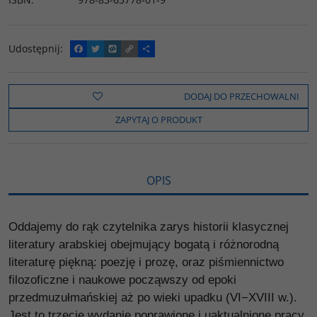
Udostępnij
:
F
T
W
C
P
a
w
y
o
o
c
i
k
p
d
e
t
o
y
z
b
t
p
L
i
DODAJ DO PRZECHOWALNI
o
e
i
e
o
r
n
l
ZAPYTAJ O PRODUKT
k
k
s
i
ę
OPIS
Oddajemy do rąk czytelnika zarys historii klasycznej
literatury arabskiej obejmujący bogatą i różnorodną
literaturę piękną: poezję i prozę, oraz piśmiennictwo
filozoficzne i naukowe począwszy od epoki
przedmuzułmańskiej aż po wieki upadku (VI−XVIII w.).
Jest to trzecie wydanie poprawione i uaktualnione pracy