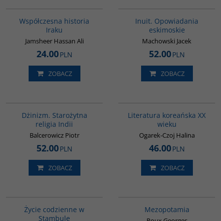
00082G
00184G
Współczesna historia
Inuit. Opowiadania
Iraku
eskimoskie
Jamsheer Hassan Ali
Machowski Jacek
24.00
52.00
PLN
PLN
ZOBACZ
ZOBACZ
00179G
00242G
Dżinizm. Starożytna
Literatura koreańska XX
religia Indii
wieku
Balcerowicz Piotr
Ogarek-Czoj Halina
52.00
46.00
PLN
PLN
ZOBACZ
ZOBACZ
00074G
G181
BESTSELLER
Życie codzienne w
Mezopotamia
Stambule
Roux Georges