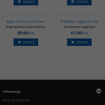
ZOBACZ
ZOBACZ
G055
00199G
Egipt. Stulecie przemian
Pradzieje i legendy Indii
Stępniewska-Holzer Barbara
Słuszkiewicz Eugeniusz
39.00
67.00
PLN
PLN
ZOBACZ
ZOBACZ
Informacje
Druk na życzenie