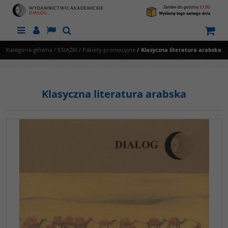
Menu
Panel
Lang
Szukaj
Kategoria główna
/
KSIĄŻKI
/
Pakiety promocyjne
/
Klasyczna literatura arabska
Klasyczna literatura arabska