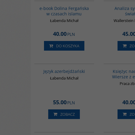
BESTSELLER
e-book Dolina Fergańska
Analiza s
w czasach islamu
świa
Łabenda Michał
Wallerstei
40.00
45.0
PLN
DO KOSZYKA
ZO
G1215
BESTSELLER
Język azerbejdżański
Księżyc na
Wiersze z 
Łabenda Michał
Praca z
55.00
40.0
PLN
ZOBACZ
ZO
G1177
BESTSELLER
BESTS