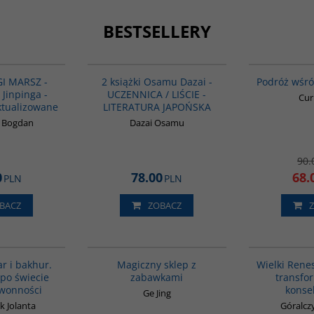
BESTSELLERY
G1191
PAG1175
BESTSELLER
BESTSELLER
PR
I MARSZ -
2 książki Osamu Dazai -
Podróż wśr
 Jinpinga -
UCZENNICA / LIŚCIE -
Cur
ktualizowane
LITERATURA JAPOŃSKA
k Bogdan
Dazai Osamu
90.
0
78.00
68.
PLN
PLN
BACZ
ZOBACZ
G1129
G1214
BESTSELLER
BESTSELLER
ar i bakhur.
Magiczny sklep z
Wielki Rene
po świecie
zabawkami
transfor
 wonności
konse
Ge Jing
k Jolanta
Góralcz