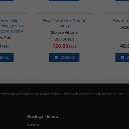
G1219
G1180
WOŚĆ
BESTSELLER
PROMOCJA
BESTSELLER
dy wielkiej,
Pisać światłem. Tom 4.
Powrót 
usowego lasu
Muzy
Daza
czne salony
Storaro Vittorio
s Piotr
269.90
PLN
0
120.00
45.
PLN
PLN
BACZ
ZOBACZ
z otrzymywać informacje o nowościach i ważnych wydarzeniach na naszej stroni
Obsługa klienta
Kontakt