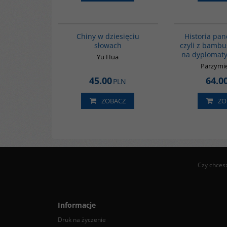
00003G
BESTSELLER
NO
Chiny w dziesięciu
Historia pan
słowach
czyli z bamb
na dyplomaty
Yu Hua
Parzymie
45.00
64.0
PLN
ZOBACZ
ZO
Czy chces
Informacje
Druk na życzenie