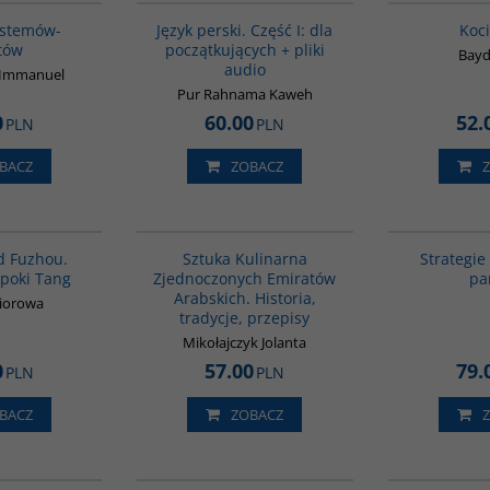
BESTSELLER
BESTSELLER
ystemów-
Język perski. Część I: dla
Koci
tów
początkujących + pliki
Bayd
audio
n Immanuel
Pur Rahnama Kaweh
0
60.00
52.
PLN
PLN
BACZ
ZOBACZ
G640
G1195
BESTSELLER
BESTSELLER
d Fuzhou.
Sztuka Kulinarna
Strategie
epoki Tang
Zjednoczonych Emiratów
pa
Arabskich. Historia,
biorowa
tradycje, przepisy
Mikołajczyk Jolanta
0
57.00
79.
PLN
PLN
BACZ
ZOBACZ
G1196
G1198
ELLER
BESTSELLER
BESTSELLER