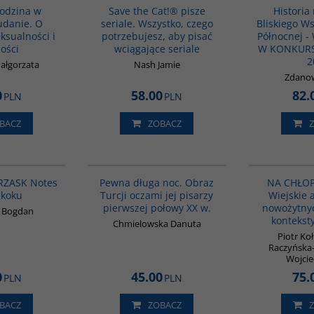
rodzina w
Save the Cat!® pisze
Historia
Sudanie. O
seriale. Wszystko, czego
Bliskiego Ws
eksualności i
potrzebujesz, aby pisać
Północnej 
ości
wciągające seriale
W KONKURS
2
ałgorzata
Nash Jamie
Zdanow
0
58.00
82.
PLN
PLN
BACZ
ZOBACZ
G1206
G1208
BESTSELLER
BESTSELLER
RZASK Notes
Pewna długa noc. Obraz
NA CHŁO
gkoku
Turcji oczami jej pisarzy
Wiejskie 
pierwszej połowy XX w.
nowożytnyc
k Bogdan
kontekst
Chmielowska Danuta
Piotr Ko
Raczyńska-
Wojcie
0
45.00
75.
PLN
PLN
BACZ
ZOBACZ