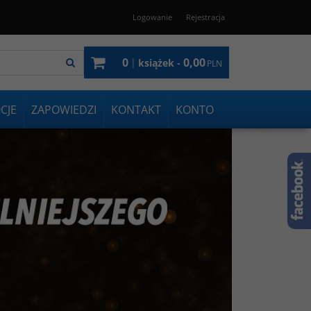
Logowanie
Rejestracja
0
0,00
|
książek -
PLN
CJE
ZAPOWIEDZI
KONTAKT
KONTO