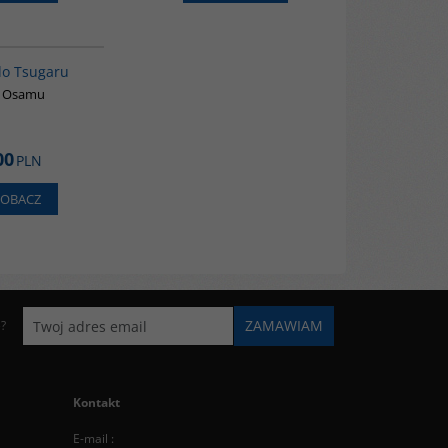
G1209
BESTSELLER
do Tsugaru
i Osamu
00
PLN
ZOBACZ
e?
Kontakt
E-mail :