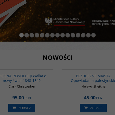
NOWOŚCI
G1222
NOWOŚĆ
NOWOŚĆ
BES
IOSNA REWOLUCJI Walka o
BEZDUSZNE MIASTA
nowy świat 1848-1849
Opowiadania palestyński
Clark Christopher
Helawy Sheikha
95.00
45.00
PLN
PLN
ZOBACZ
ZOBACZ