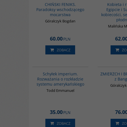
CHIŃSKI FENIKS.
Kobieta i 
Paradoksy wschodzącego
Egipcie i 
mocarstwa
kobiecości, s
płodn
Góralczyk Bogdan
Malińska M
60.00
62.0
PLN
ZOBACZ
ZO
G265
BESTSELLER
Schyłek imperium.
ZMIERZCH I B
Rozważania o rozkładzie
z Ban
systemu amerykańskiego
Góralczy
Todd Emmanuel
35.00
76.0
PLN
ZOBACZ
ZO