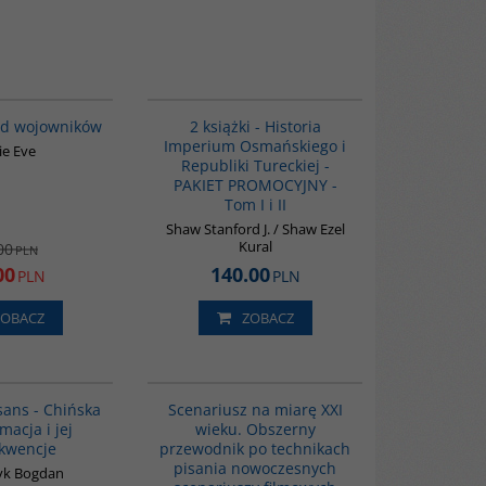
G651
PAG1006
OMOCJA
BESTSELLER
BESTSELLER
ód wojowników
2 książki - Historia
Imperium Osmańskiego i
ie Eve
Republiki Tureckiej -
PAKIET PROMOCYJNY -
Tom I i II
Shaw Stanford J. / Shaw Ezel
Kural
00
PLN
00
140.00
PLN
PLN
ZOBACZ
ZOBACZ
00307G
G263
BESTSELLER
BESTSELLER
sans - Chińska
Scenariusz na miarę XXI
macja i jej
wieku. Obszerny
kwencje
przewodnik po technikach
pisania nowoczesnych
yk Bogdan