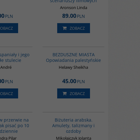
scenariuszy filmowych
Aronson Linda
00
89.00
PLN
PLN
ZOBACZ
ZOBACZ
00281G
G1221
BESTSELLER
NOWOŚĆ
BESTSELLER
paniały i jego
BEZDUSZNE MIASTA
e stulecie
Opowiadania palestyńskie
 André
Helawy Sheikha
00
45.00
PLN
PLN
ZOBACZ
ZOBACZ
G1033
G1194
BESTSELLER
BESTSELLER
w przerwie na
Biżuteria arabska.
jak pisać po 10
Amulety, talizmany i
dziennie
ozdoby
dra Pilar
Mikołajczyk Jolanta