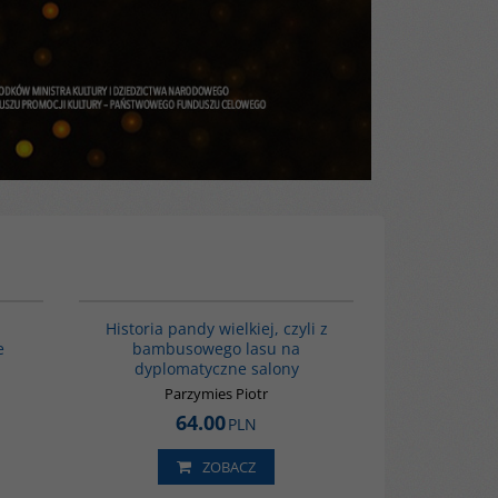
G1221
G1219
TSELLER
NOWOŚĆ
BESTSELLER
Historia pandy wielkiej, czyli z
e
bambusowego lasu na
dyplomatyczne salony
Parzymies Piotr
64.00
PLN
ZOBACZ