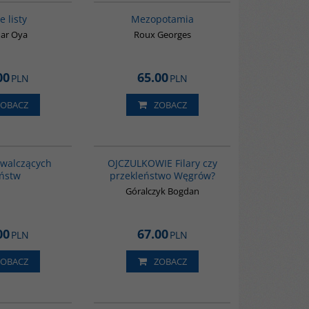
BESTSELLER
BESTSELLER
e listy
Mezopotamia
ar Oya
Roux Georges
00
65.00
PLN
PLN
ZOBACZ
ZOBACZ
G1200
G1211
BESTSELLER
BESTSELLER
 walczących
OJCZULKOWIE Filary czy
ństw
przekleństwo Węgrów?
Góralczyk Bogdan
00
67.00
PLN
PLN
ZOBACZ
ZOBACZ
G1039
G160
BESTSELLER
BESTSELLER