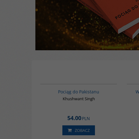
G1223
NOWOŚĆ
Pociąg do Pakistanu
W
Khushwant Singh
54.00
PLN
ZOBACZ