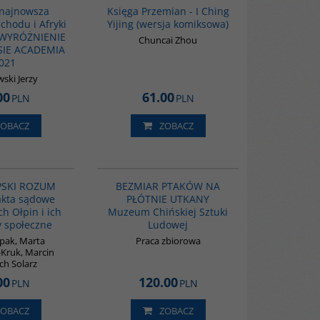
 najnowsza
Księga Przemian - I Ching
chodu i Afryki
Yijing (wersja komiksowa)
- WYRÓŻNIENIE
Chuncai Zhou
IE ACADEMIA
021
ski Jerzy
00
61.00
PLN
PLN
ZOBACZ
ZOBACZ
G1210
G1192
BESTSELLER
BESTSELLER
PSKI ROZUM
BEZMIAR PTAKÓW NA
akta sądowe
PŁÓTNIE UTKANY
h Ołpin i ich
Muzeum Chińskiej Sztuki
y społeczne
Ludowej
łpak, Marta
Praca zbiorowa
Kruk, Marcin
ch Solarz
00
120.00
PLN
PLN
ZOBACZ
ZOBACZ