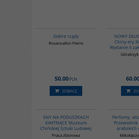
G654
BESTSELLER
Dobre rządy
NOWY DŁUG
Chiny ery Xi
Rosanvallon Pierre
Wydanie II za
Góralczy
50.00
60.0
PLN
ZOBACZ
ZO
G1212
BESTSELLER
SNY NA PODUSZKACH
Perfumy, att
KWITNĄCE Muzeum
Przewodnik 
Chińskiej Sztuki Ludowej
arabskich
Praca zbiorowa
Mikołajczy