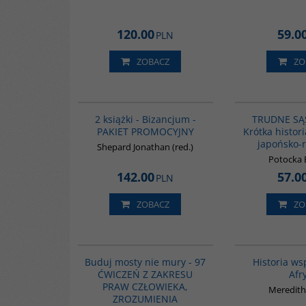
120.00
59.0
PLN
ZOBACZ
ZO
GPA50
BESTSELLER
2 książki - Bizancjum -
TRUDNE SĄ
PAKIET PROMOCYJNY
Krótka histor
japońsko-r
Shepard Jonathan (red.)
Potocka 
142.00
57.0
PLN
ZOBACZ
ZO
G639
BESTSELLER
Buduj mosty nie mury - 97
Historia ws
ĆWICZEŃ Z ZAKRESU
Afr
PRAW CZŁOWIEKA,
Meredith
ZROZUMIENIA