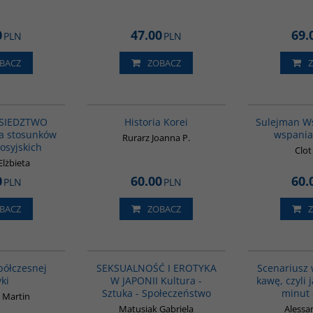
0
47.00
69.
PLN
PLN
BACZ
ZOBACZ
G1220
00016G
BESTSELLER
BESTSELLER
SIEDZTWO
Historia Korei
Sulejman Ws
ia stosunków
wspaniał
Rurarz Joanna P.
osyjskich
Clot
Elżbieta
0
60.00
60.
PLN
PLN
BACZ
ZOBACZ
G1062
G1217
BESTSELLER
BESTSELLER
półczesnej
SEKSUALNOŚĆ I EROTYKA
Scenariusz 
yki
W JAPONII Kultura -
kawę, czyli 
Sztuka - Społeczeństwo
minut 
 Martin
Matusiak Gabriela
Alessan