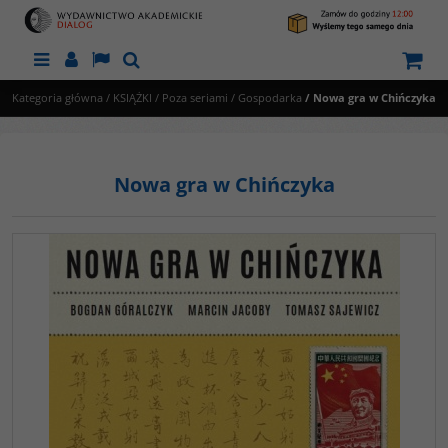
Menu
Panel
Lang
Szukaj
Kategoria główna
/
KSIĄŻKI
/
Poza seriami
/
Gospodarka
/
Nowa gra w Chińczyka
Nowa gra w Chińczyka