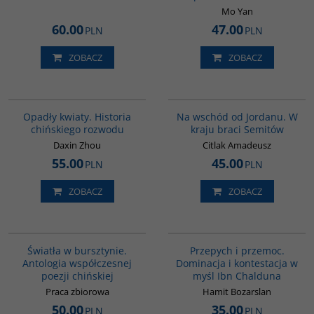
Mo Yan
60.00
47.00
PLN
PLN
ZOBACZ
ZOBACZ
G1197
G583
Opadły kwiaty. Historia
Na wschód od Jordanu. W
chińskiego rozwodu
kraju braci Semitów
Daxin Zhou
Citlak Amadeusz
55.00
45.00
PLN
PLN
ZOBACZ
ZOBACZ
G1131
00240G
Światła w bursztynie.
Przepych i przemoc.
Antologia współczesnej
Dominacja i kontestacja w
poezji chińskiej
myśl Ibn Chalduna
Praca zbiorowa
Hamit Bozarslan
50.00
35.00
PLN
PLN