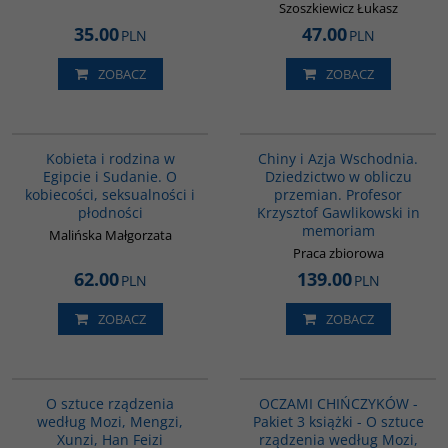
Szoszkiewicz Łukasz
35.00
47.00
PLN
PLN
ZOBACZ
ZOBACZ
G1196
G1165
BESTSELLER
BESTSELLER
Kobieta i rodzina w
Chiny i Azja Wschodnia.
Egipcie i Sudanie. O
Dziedzictwo w obliczu
kobiecości, seksualności i
przemian. Profesor
płodności
Krzysztof Gawlikowski in
memoriam
Malińska Małgorzata
Praca zbiorowa
62.00
139.00
PLN
PLN
ZOBACZ
ZOBACZ
G588
PAG1103
O sztuce rządzenia
OCZAMI CHIŃCZYKÓW -
według Mozi, Mengzi,
Pakiet 3 książki - O sztuce
Xunzi, Han Feizi
rządzenia według Mozi,