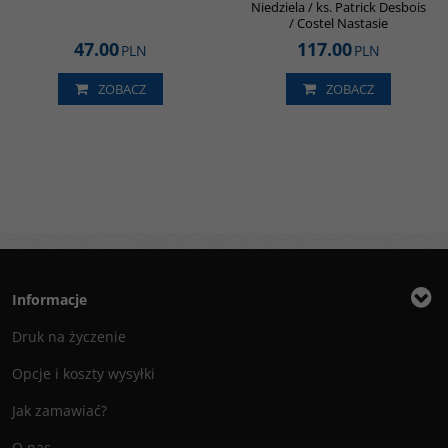
Niedziela / ks. Patrick Desbois
/ Costel Nastasie
47.00
117.00
PLN
PLN
ZOBACZ
ZOBACZ
Informacje
Druk na życzenie
Opcje i koszty wysyłki
Jak zamawiać?
O nas