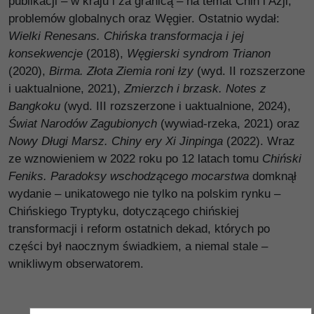
publikacji – w kraju i za granicą – na temat Chin i Azji,
problemów globalnych oraz Węgier. Ostatnio wydał:
Wielki Renesans. Chińska transformacja i jej
konsekwencje
(2018),
Węgierski syndrom Trianon
(2020),
Birma. Złota Ziemia roni łzy
(wyd. II rozszerzone
i uaktualnione, 2021),
Zmierzch i brzask. Notes z
Bangkoku
(wyd. III rozszerzone i uaktualnione, 2024),
Świat Narodów Zagubionych
(wywiad-rzeka, 2021) oraz
Nowy Długi Marsz. Chiny ery Xi Jinpinga
(2022). Wraz
ze wznowieniem w 2022 roku po 12 latach tomu
Chiński
Feniks. Paradoksy wschodzącego mocarstwa
domknął
wydanie – unikatowego nie tylko na polskim rynku –
Chińskiego Tryptyku, dotyczącego chińskiej
transformacji i reform ostatnich dekad, których po
części był naocznym świadkiem, a niemal stale –
wnikliwym obserwatorem.