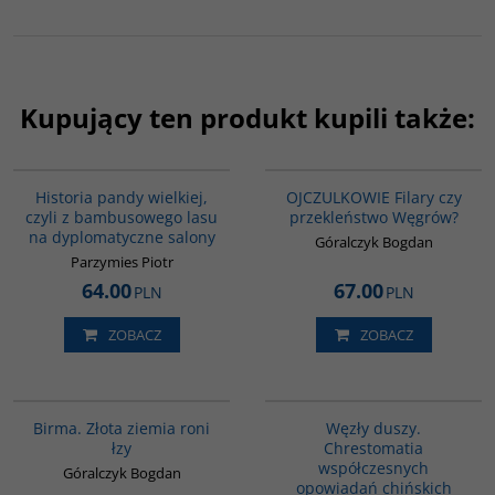
Kupujący ten produkt kupili także:
G1219
G1211
NOWOŚĆ
BESTSELLER
BESTSELLER
Historia pandy wielkiej,
OJCZULKOWIE Filary czy
czyli z bambusowego lasu
przekleństwo Węgrów?
na dyplomatyczne salony
Góralczyk Bogdan
Parzymies Piotr
64.00
67.00
PLN
PLN
ZOBACZ
ZOBACZ
G1119
G317
Birma. Złota ziemia roni
Węzły duszy.
łzy
Chrestomatia
współczesnych
Góralczyk Bogdan
opowiadań chińskich