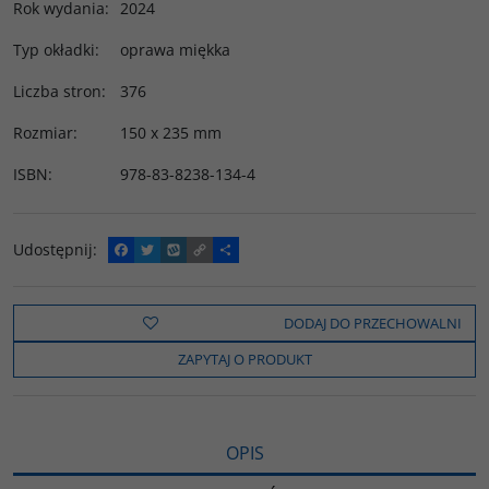
Rok wydania
:
2024
Typ okładki
:
oprawa miękka
Liczba stron
:
376
Rozmiar
:
150 x 235 mm
ISBN
:
978-83-8238-134-4
Udostępnij
:
F
T
W
C
P
a
w
y
o
o
c
i
k
p
d
e
t
o
y
z
b
t
p
L
i
DODAJ DO PRZECHOWALNI
o
e
i
e
o
r
n
l
ZAPYTAJ O PRODUKT
k
k
s
i
ę
OPIS