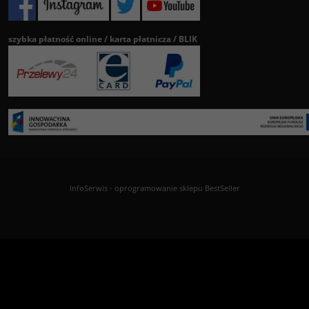
szybka płatność online / karta płatnicza / BLIK
InfoSerwis
-
oprogramowanie sklepu BestSeller