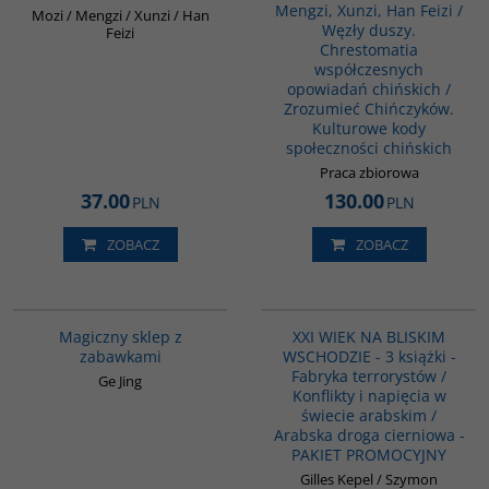
Mengzi, Xunzi, Han Feizi /
Mozi / Mengzi / Xunzi / Han
Węzły duszy.
Feizi
Chrestomatia
współczesnych
opowiadań chińskich /
Zrozumieć Chińczyków.
Kulturowe kody
społeczności chińskich
Praca zbiorowa
37.00
130.00
PLN
PLN
ZOBACZ
ZOBACZ
G1214
PAG1042
BESTSELLER
Magiczny sklep z
XXI WIEK NA BLISKIM
zabawkami
WSCHODZIE - 3 książki -
Fabryka terrorystów /
Ge Jing
Konflikty i napięcia w
świecie arabskim /
Arabska droga cierniowa -
PAKIET PROMOCYJNY
Gilles Kepel / Szymon