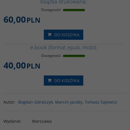
książka drukowana:
Dostępność
:
60,00
PLN
DO KOSZYKA
e-book (format epub, mobi):
Dostępność
:
40,00
PLN
DO KOSZYKA
Autor
:
Bogdan Góralczyk, Marcin Jacoby, Tomasz Sajewicz
Wydanie
:
Warszawa