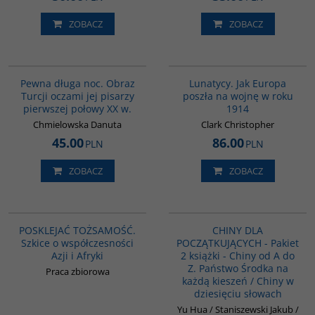
ZOBACZ
ZOBACZ
G1208
G628
BESTSELLER
BESTSELLER
Pewna długa noc. Obraz
Lunatycy. Jak Europa
Turcji oczami jej pisarzy
poszła na wojnę w roku
pierwszej połowy XX w.
1914
Chmielowska Danuta
Clark Christopher
45.00
86.00
PLN
PLN
ZOBACZ
ZOBACZ
G1166
PAG1085
POSKLEJAĆ TOŻSAMOŚĆ.
CHINY DLA
Szkice o współczesności
POCZĄTKUJĄCYCH - Pakiet
Azji i Afryki
2 książki - Chiny od A do
Z. Państwo Środka na
Praca zbiorowa
każdą kieszeń / Chiny w
dziesięciu słowach
Yu Hua / Staniszewski Jakub /