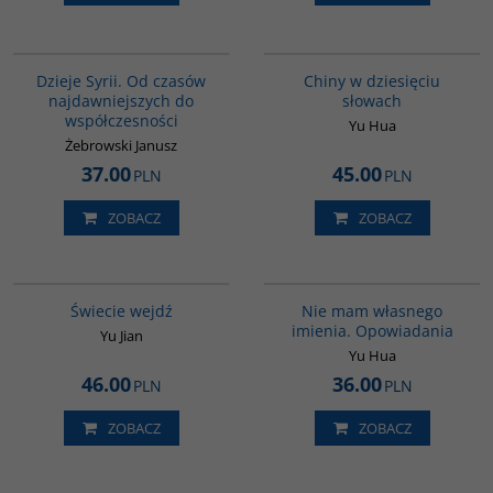
00101G
00003G
BESTSELLER
Dzieje Syrii. Od czasów
Chiny w dziesięciu
najdawniejszych do
słowach
współczesności
Yu Hua
Żebrowski Janusz
37.00
45.00
PLN
PLN
ZOBACZ
ZOBACZ
G655
G1014
Świecie wejdź
Nie mam własnego
imienia. Opowiadania
Yu Jian
Yu Hua
46.00
36.00
PLN
PLN
ZOBACZ
ZOBACZ
00028G
00091G