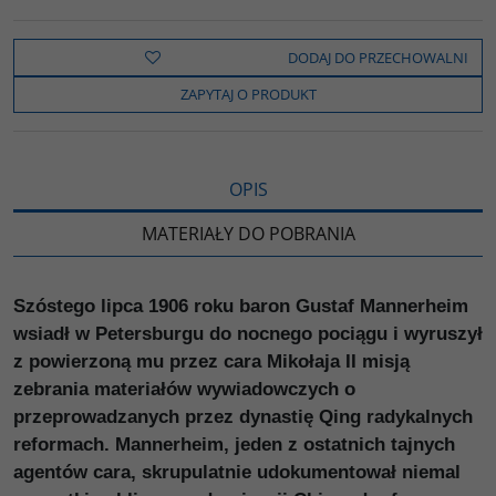
a
w
y
o
o
c
i
k
p
d
e
t
o
y
z
b
t
p
L
i
DODAJ DO PRZECHOWALNI
o
e
i
e
o
r
n
l
ZAPYTAJ O PRODUKT
k
k
s
i
ę
OPIS
MATERIAŁY DO POBRANIA
Szóstego lipca 1906 roku baron Gustaf Mannerheim
wsiadł w Petersburgu do nocnego pociągu i wyruszył
z powierzoną mu przez cara Mikołaja II misją
zebrania materiałów wywiadowczych o
przeprowadzanych przez dynastię Qing radykalnych
reformach. Mannerheim, jeden z ostatnich tajnych
agentów cara, skrupulatnie udokumentował niemal