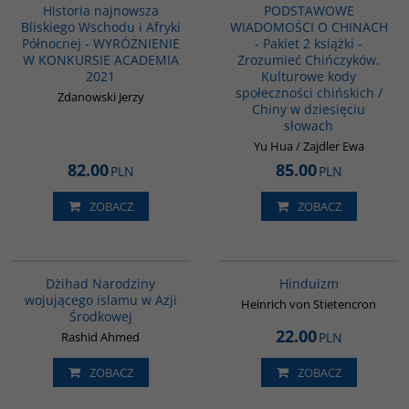
Historia najnowsza
PODSTAWOWE
Bliskiego Wschodu i Afryki
WIADOMOŚCI O CHINACH
Północnej - WYRÓŻNIENIE
- Pakiet 2 książki -
W KONKURSIE ACADEMIA
Zrozumieć Chińczyków.
2021
Kulturowe kody
społeczności chińskich /
Zdanowski Jerzy
Chiny w dziesięciu
słowach
Yu Hua / Zajdler Ewa
82.00
85.00
PLN
PLN
ZOBACZ
ZOBACZ
G052
00177G
Dżihad Narodziny
Hinduizm
wojującego islamu w Azji
Heinrich von Stietencron
Środkowej
22.00
Rashid Ahmed
PLN
ZOBACZ
ZOBACZ