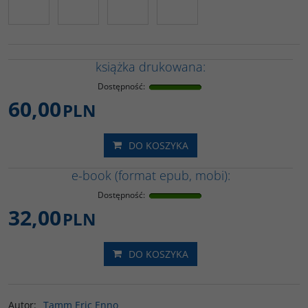
książka drukowana:
Dostępność
:
60,00
PLN
DO KOSZYKA
e-book (format epub, mobi):
Dostępność
:
32,00
PLN
DO KOSZYKA
Autor
:
Tamm Eric Enno