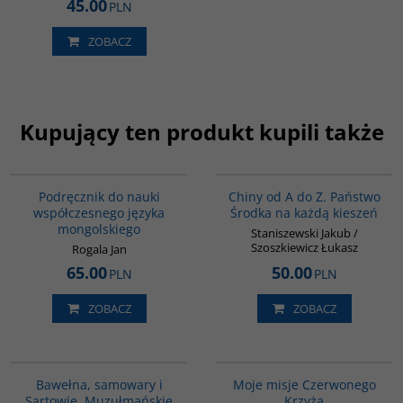
45.00
PLN
ZOBACZ
Kupujący ten produkt kupili także
G226
G023
Podręcznik do nauki
Chiny od A do Z. Państwo
współczesnego języka
Środka na każdą kieszeń
mongolskiego
Staniszewski Jakub /
Szoszkiewicz Łukasz
Rogala Jan
65.00
50.00
PLN
PLN
ZOBACZ
ZOBACZ
00070G
G589
Bawełna, samowary i
Moje misje Czerwonego
Sartowie. Muzułmańskie
Krzyża