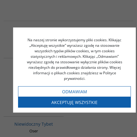
Na naszej stronie wykorzystujemy pliki cookies. Klikając
Podobna tematyka
„Akceptuję wszystkie” wyrażasz zgodę na stosowanie
wszystkich typów plików cookies, w tym cookies
G228
00003G
statystycznych i reklamowych. Klikając „Odmawiam”
BESTSELLER
BESTSELLER
wyrażasz zgodę na stosowanie wyłącznie plików cookies
Podróż do Lhasy
Chiny w dziesięciu
niezbędnych do prawidłowego działania strony. Więcej
słowach
David-Néel Alexandra
informacji o plikach cookies znajdziesz w Polityce
Yu Hua
prywatności.
55.00
45.00
PLN
PLN
ODMAWIAM
ZOBACZ
ZOBACZ
AKCEPTUJĘ WSZYSTKIE
G198
Niewidoczny Tybet
Oser