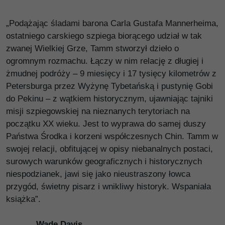
„Podążając śladami barona Carla Gustafa Mannerheima,
ostatniego carskiego szpiega biorącego udział w tak
zwanej Wielkiej Grze, Tamm stworzył dzieło o
ogromnym rozmachu. Łączy w nim relację z długiej i
żmudnej podróży – 9 miesięcy i 17 tysięcy kilometrów z
Petersburga przez Wyżynę Tybetańską i pustynię Gobi
do Pekinu – z wątkiem historycznym, ujawniając tajniki
misji szpiegowskiej na nieznanych terytoriach na
początku XX wieku. Jest to wyprawa do samej duszy
Państwa Środka i korzeni współczesnych Chin. Tamm w
swojej relacji, obfitującej w opisy niebanalnych postaci,
surowych warunków geograficznych i historycznych
niespodzianek, jawi się jako nieustraszony łowca
przygód, świetny pisarz i wnikliwy historyk. Wspaniała
książka”.
Wade Davis