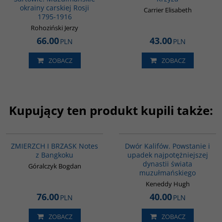
okrainy carskiej Rosji
Carrier Elisabeth
1795-1916
Rohoziński Jerzy
66.00
43.00
PLN
PLN
ZOBACZ
ZOBACZ
Kupujący ten produkt kupili także:
G1206
00173G
BESTSELLER
BESTSELLER
ZMIERZCH I BRZASK Notes
Dwór Kalifów. Powstanie i
z Bangkoku
upadek najpotężniejszej
dynastii świata
Góralczyk Bogdan
muzułmańskiego
Keneddy Hugh
76.00
40.00
PLN
PLN
ZOBACZ
ZOBACZ