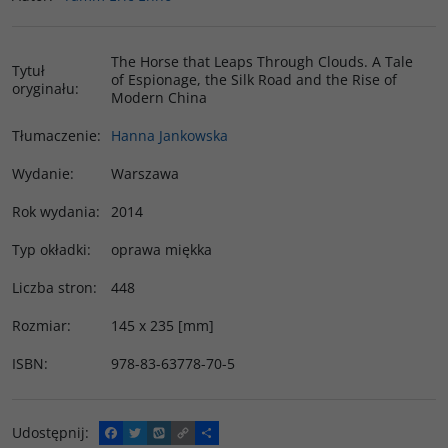
The Horse that Leaps Through Clouds. A Tale
Tytuł
of Espionage, the Silk Road and the Rise of
oryginału
:
Modern China
Tłumaczenie
:
Hanna Jankowska
Wydanie
:
Warszawa
Rok wydania
:
2014
Typ okładki
:
oprawa miękka
Liczba stron
:
448
Rozmiar
:
145 x 235 [mm]
ISBN
:
978-83-63778-70-5
Udostępnij
:
F
T
W
C
P