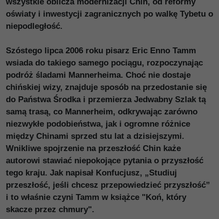
wszystkie oblicza modernizacji Chin, od reformy
oświaty i inwestycji zagranicznych po walkę Tybetu o
niepodległość.
Szóstego lipca 2006 roku pisarz Eric Enno Tamm
wsiada do takiego samego pociągu, rozpoczynając
podróż śladami Mannerheima. Choć nie dostaje
chińskiej wizy, znajduje sposób na przedostanie się
do Państwa Środka i przemierza Jedwabny Szlak tą
samą trasą, co Mannerheim, odkrywając zarówno
niezwykłe podobieństwa, jak i ogromne różnice
między Chinami sprzed stu lat a dzisiejszymi.
Wnikliwe spojrzenie na przeszłość Chin każe
autorowi stawiać niepokojące pytania o przyszłość
tego kraju. Jak napisał Konfucjusz, „Studiuj
przeszłość, jeśli chcesz przepowiedzieć przyszłość”
i to właśnie czyni Tamm w książce "Koń, który
skacze przez chmury".