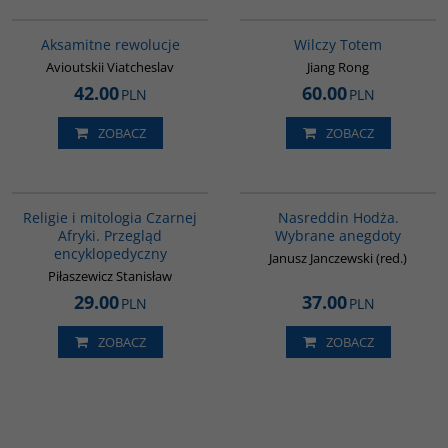
G006
G1051
Aksamitne rewolucje
Wilczy Totem
Avioutskii Viatcheslav
Jiang Rong
42.00
60.00
PLN
PLN
ZOBACZ
ZOBACZ
00244G
00061G
Religie i mitologia Czarnej
Nasreddin Hodża.
Afryki. Przegląd
Wybrane anegdoty
encyklopedyczny
Janusz Janczewski (red.)
Piłaszewicz Stanisław
29.00
37.00
PLN
PLN
ZOBACZ
ZOBACZ