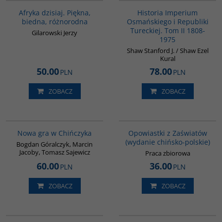
Afryka dzisiaj. Piękna,
Historia Imperium
biedna, różnorodna
Osmańskiego i Republiki
Tureckiej. Tom II 1808-
Gilarowski Jerzy
1975
Shaw Stanford J. / Shaw Ezel
Kural
50.00
78.00
PLN
PLN
ZOBACZ
ZOBACZ
G1205
G1018
BESTSELLER
Nowa gra w Chińczyka
Opowiastki z Zaświatów
(wydanie chińsko-polskie)
Bogdan Góralczyk, Marcin
Jacoby, Tomasz Sajewicz
Praca zbiorowa
60.00
36.00
PLN
PLN
ZOBACZ
ZOBACZ
G1039
PAG1088
BESTSELLER