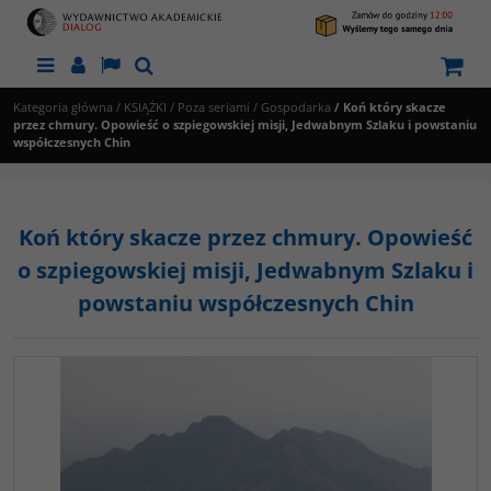
Menu
Panel
Lang
Szukaj
Kategoria główna
/
KSIĄŻKI
/
Poza seriami
/
Gospodarka
/
Koń który skacze
przez chmury. Opowieść o szpiegowskiej misji, Jedwabnym Szlaku i powstaniu
współczesnych Chin
Koń który skacze przez chmury. Opowieść
o szpiegowskiej misji, Jedwabnym Szlaku i
powstaniu współczesnych Chin