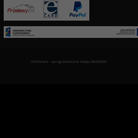
InfoSerwis
-
oprogramowanie sklepu BestSeller