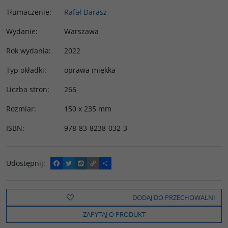
Tłumaczenie
:
Rafał Darasz
Wydanie
:
Warszawa
Rok wydania
:
2022
Typ okładki
:
oprawa miękka
Liczba stron
:
266
Rozmiar
:
150 x 235 mm
ISBN
:
978-83-8238-032-3
Udostępnij
:
F
T
W
C
P
a
w
y
o
o
c
i
k
p
d
e
t
o
y
z
b
t
p
L
i
DODAJ DO PRZECHOWALNI
o
e
i
e
o
r
n
l
ZAPYTAJ O PRODUKT
k
k
s