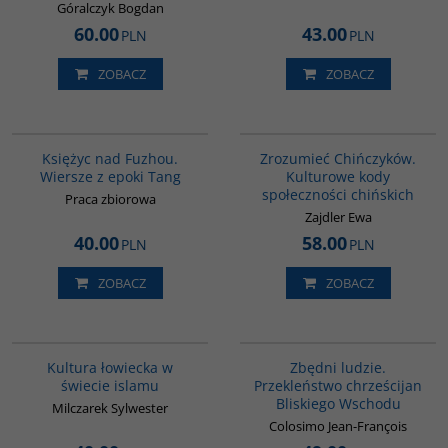
Góralczyk Bogdan
60.00
43.00
PLN
PLN
ZOBACZ
ZOBACZ
G640
G351
BESTSELLER
Księżyc nad Fuzhou.
Zrozumieć Chińczyków.
Wiersze z epoki Tang
Kulturowe kody
społeczności chińskich
Praca zbiorowa
Zajdler Ewa
40.00
58.00
PLN
PLN
ZOBACZ
ZOBACZ
G162
00292G
Kultura łowiecka w
Zbędni ludzie.
świecie islamu
Przekleństwo chrześcijan
Bliskiego Wschodu
Milczarek Sylwester
Colosimo Jean-François