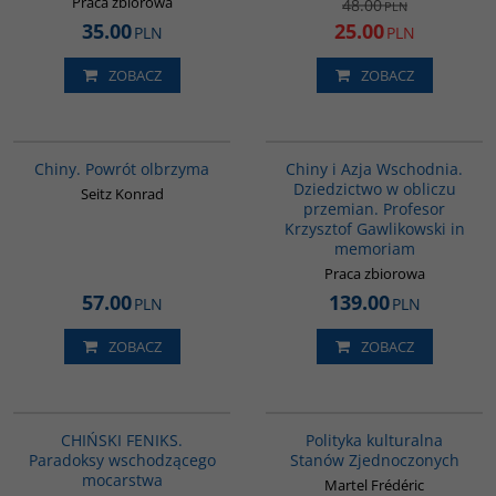
Praca zbiorowa
48.00
PLN
35.00
25.00
PLN
PLN
ZOBACZ
ZOBACZ
G027
G1165
Chiny. Powrót olbrzyma
Chiny i Azja Wschodnia.
Dziedzictwo w obliczu
Seitz Konrad
przemian. Profesor
Krzysztof Gawlikowski in
memoriam
Praca zbiorowa
57.00
139.00
PLN
PLN
ZOBACZ
ZOBACZ
G1177
G237
BESTSELLER
CHIŃSKI FENIKS.
Polityka kulturalna
Paradoksy wschodzącego
Stanów Zjednoczonych
mocarstwa
Martel Frédéric