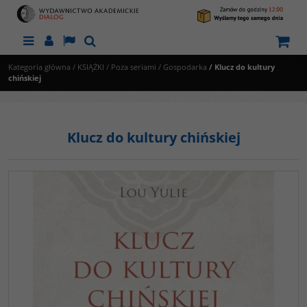
Menu
Panel
Lang
Szukaj
Kategoria główna
/
KSIĄŻKI
/
Poza seriami
/
Gospodarka
/
Klucz do kultury
chińskiej
Klucz do kultury chińskiej