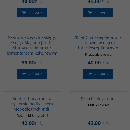
40.00
49.00
PLN
PLN
ZOBACZ
ZOBACZ
G1160
G1126
Skarb w słowach zaklęty.
70 lat Chińskiej Republiki
Księga Magana Jari Ce
Ludowej w ujęciu
Abubakara Imama z
interdyscyplinarnym
komentarzem kulturowym
Praca zbiorowa
99.00
40.00
PLN
PLN
ZOBACZ
ZOBACZ
00048G
G1155
BESTSELLER
Konflikt i przemoc w
Dzieci solnych pól
systemie politycznym
Tsai Suh-Fen
niepodległych Indii
Dębnicki Krzysztof
42.00
42.00
PLN
PLN