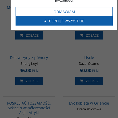
prywatności.
PŁÓTNIE UTKANY
indyjskich w
Muzeum Chińskiej Sztuki
najdawniejszych relacjach
ODMAWIAM
Ludowej
Wschodu i Zachodu
Praca zbiorowa
Szczurek Przemysław
AKCEPTUJĘ WSZYSTKIE
120.00
35.00
PLN
PLN
ZOBACZ
ZOBACZ
G1171
G1174
BESTSELLER
Dziewczyny z północy
Liście
Sheng Keyi
Dazai Osamu
46.00
50.00
PLN
PLN
ZOBACZ
ZOBACZ
G1166
G020
PROMOCJA
POSKLEJAĆ TOŻSAMOŚĆ.
Być kobietą w Oriencie
Szkice o współczesności
Praca zbiorowa
Azji i Afryki