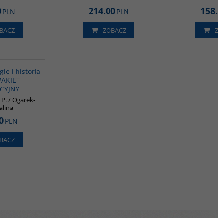
0
214.00
158
PLN
PLN
BACZ
ZOBACZ
PAG1012
igie i historia
 PAKIET
CYJNY
 P. / Ogarek-
alina
0
PLN
BACZ