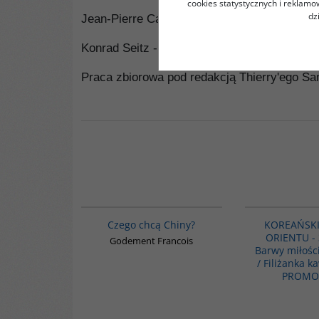
cookies statystycznych i reklam
dz
Jean-Pierre Cabestan -
Polityka zagranicz
Konrad Seitz -
Chiny. Powrót olbrzyma
zob
Praca zbiorowa pod redakcją Thierry'ego Sa
00235G
Czego chcą Chiny?
KOREAŃSKI
ORIENTU - 3
Godement Francois
Barwy miłośc
/ Filiżanka k
PROMO