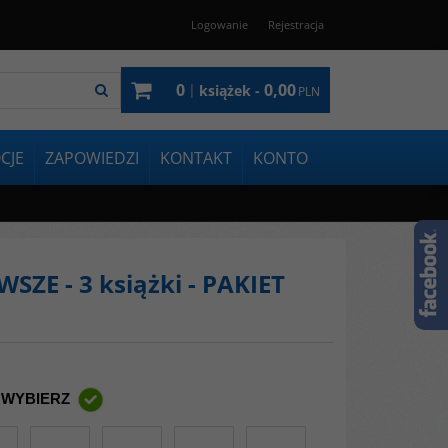
Logowanie
Rejestracja
0
0,00
|
książek -
PLN
CJE
ZAPOWIEDZI
KONTAKT
KONTO
SZE - 3 książki - PAKIET
 WYBIERZ