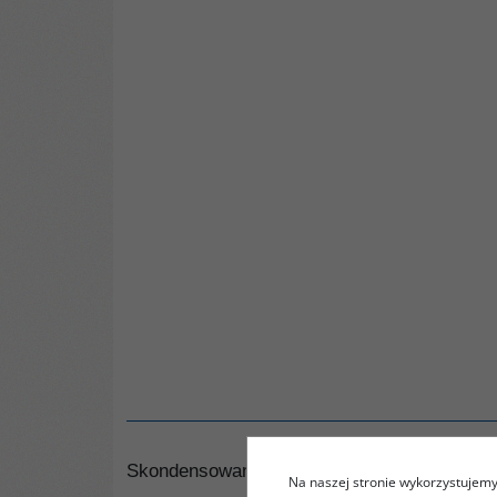
Skondensowana wiedza o współczesnych China
Na naszej stronie wykorzystujemy 