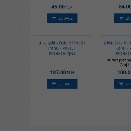
45.00
84.0
PLN
ZOBACZ
ZO
GPA05
4 książki - Dzieje Persji i
2 książki - Rel
Iranu - PAKIET
Korei -
PROMOCYJNY
PROMO
Rurarz Joanna
Czoj H
187.00
100.0
PLN
ZOBACZ
ZO