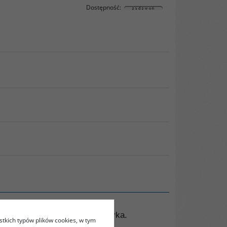
Dostępność
:
uje ten kraj i globalna polityka.
stkich typów plików cookies, w tym