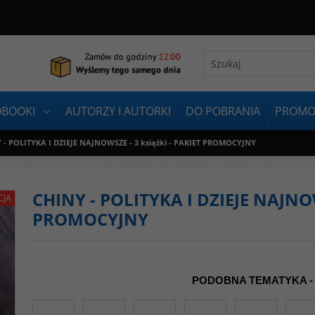
OBOOKI
AUTORZY I AUTORKI
DO POBRANIA
PROMO
 - POLITYKA I DZIEJE NAJNOWSZE - 3 książki - PAKIET PROMOCYJNY
CHINY - POLITYKA I DZIEJE NAJNOW
CJA
PROMOCYJNY
PODOBNA TEMATYKA -