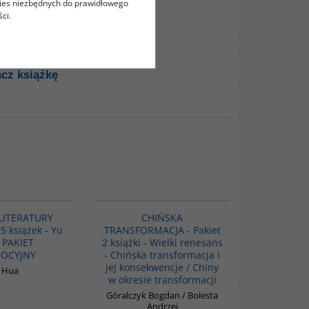
kies niezbędnych do prawidłowego
ci.
cz książkę
PAG1011
PAG1086
LITERATURY
CHIŃSKA
5 książek - Yu
TRANSFORMACJA - Pakiet
 PAKIET
2 książki - Wielki renesans
OCYJNY
- Chińska transformacja i
jej konsekwencje / Chiny
 Hua
w okresie transformacji
Góralczyk Bogdan / Bolesta
Andrzej