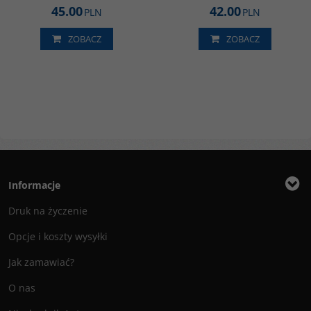
45.00
42.00
PLN
PLN
ZOBACZ
ZOBACZ
Informacje
Druk na życzenie
Opcje i koszty wysyłki
Jak zamawiać?
O nas