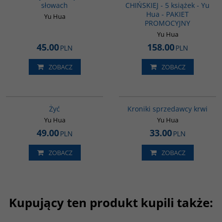
słowach
CHIŃSKIEJ - 5 książek - Yu
Hua - PAKIET
Yu Hua
PROMOCYJNY
Yu Hua
45.00
158.00
PLN
PLN
ZOBACZ
ZOBACZ
G827
G776
Żyć
Kroniki sprzedawcy krwi
Yu Hua
Yu Hua
49.00
33.00
PLN
PLN
ZOBACZ
ZOBACZ
Kupujący ten produkt kupili także:
G358
G1014