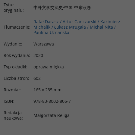
Tytuł
中外文学交流史·中国-中东欧卷
oryginału
:
Rafał Darasz / Artur Ganczarski / Kazimierz
Tłumaczenie
:
Michalik / Łukasz Mrugała / Michał Nita /
Paulina Uznańska
Wydanie
:
Warszawa
Rok wydania
:
2020
Typ okładki
:
oprawa miękka
Liczba stron
:
602
Rozmiar
:
165 x 235 mm
ISBN
:
978-83-8002-806-7
Redakcja
Małgorzata Religa
naukowa
: