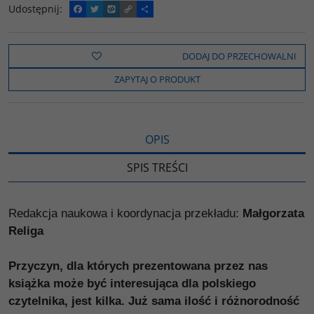
Udostępnij
:
F
T
W
C
P
a
w
y
o
o
c
i
k
p
d
e
t
o
y
z
b
t
p
L
i
DODAJ DO PRZECHOWALNI
o
e
i
e
o
r
n
l
ZAPYTAJ O PRODUKT
k
k
s
i
ę
OPIS
SPIS TREŚCI
Redakcja naukowa i koordynacja przekładu:
Małgorzata
Religa
Przyczyn, dla których prezentowana przez nas
książka może być interesująca dla polskiego
czytelnika, jest kilka. Już sama ilość i różnorodność