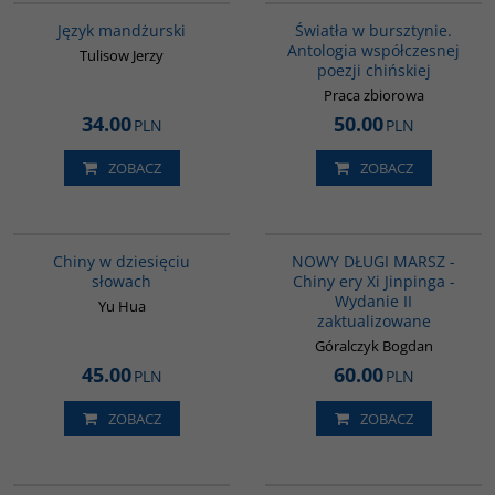
Język mandżurski
Światła w bursztynie.
Antologia współczesnej
Tulisow Jerzy
poezji chińskiej
Praca zbiorowa
34.00
50.00
PLN
PLN
ZOBACZ
ZOBACZ
00003G
G1191
BESTSELLER
BESTSELLER
Chiny w dziesięciu
NOWY DŁUGI MARSZ -
słowach
Chiny ery Xi Jinpinga -
Wydanie II
Yu Hua
zaktualizowane
Góralczyk Bogdan
45.00
60.00
PLN
PLN
ZOBACZ
ZOBACZ
G159
00310G