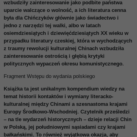
wzbudziły zainteresowanie jako podbite państwa
uparcie walczące o wolność, a ich literatura cenna
była dla Chińczyków głównie jako świadectwo i
jedno z narzędzi tej walki, albo w latach
osiemdziesiątych i dziewięćdziesiątych XX wieku w
przypadku literatury czeskiej, która w wychodzących
z traumy rewolucji kulturalnej Chinach wzbudziła
zainteresowanie ostrością i głębią krytyki
politycznych wypaczeń okresu komunistycznego.
Fragment Wstępu do wydania polskiego
Książka ta jest unikalnym kompendium wiedzy na
temat historii kontaktów i wymiany literacko-
kulturalnej między Chinami a szesnastoma krajami
Europy Środkowo-Wschodniej. Czytelnik prześledzi
– na tle wydarzeń historycznych – dzieje relacji Chin
w Polską, jej południowymi sąsiadami czy krajami
bałkańskimi. To również wyjątkowa okazja, aby