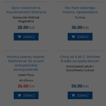
Życie codzienne w
Nie mam własnego
muzułmańskim Madrycie
imienia. Opowiadania
Nowaczek-Walczak
Yu Hua
Magdalena
28.00
36.00
PLN
PLN
ZOBACZ
ZOBACZ
G1023
G023
PROMOCJA
Historia pewnej nadziei.
Chiny od A do Z. Państwo
Październik '56 oczami
Środka na każdą kieszeń
amerykańskiej
Staniszewski Jakub /
korespondentki
Szoszkiewicz Łukasz
Lewis Flora
45.00
PLN
36.00
50.00
PLN
PLN
ZOBACZ
ZOBACZ