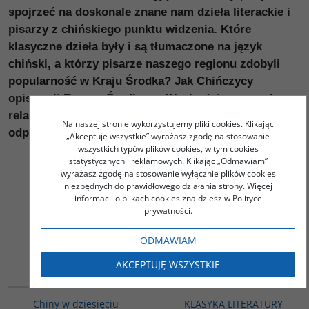
spojrzeć na doskonale znane nam dzieła literackie i
pisarzy z chińskiego punktu widzenia. Które
klasyczne dzieła były i są tłumaczone na język
chiński, a którzy pisarze naszego regionu zdobyli
popularność w Kraju Środka? Jak Chińczycy
opisywali Europę Środkowo-Wschodnią w swych
relacjach z podróży? Na te i inne pytania znajdziemy
Na naszej stronie wykorzystujemy pliki cookies. Klikając
odpowiedź w niniejszej książce.
„Akceptuję wszystkie” wyrażasz zgodę na stosowanie
wszystkich typów plików cookies, w tym cookies
statystycznych i reklamowych. Klikając „Odmawiam”
wyrażasz zgodę na stosowanie wyłącznie plików cookies
niezbędnych do prawidłowego działania strony. Więcej
informacji o plikach cookies znajdziesz w Polityce
prywatności.
ODMAWIAM
Podobna tematyka
AKCEPTUJĘ WSZYSTKIE
00003G
PAG1011
BESTSELLER
Chiny w dziesięciu
KLASYKA LITERATURY