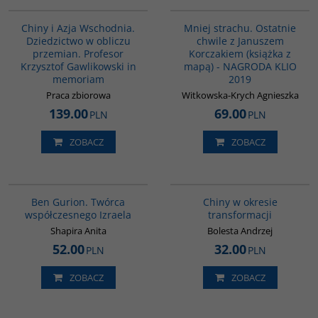
G1165
G1016
Chiny i Azja Wschodnia.
Mniej strachu. Ostatnie
Dziedzictwo w obliczu
chwile z Januszem
przemian. Profesor
Korczakiem (książka z
Krzysztof Gawlikowski in
mapą) - NAGRODA KLIO
memoriam
2019
Praca zbiorowa
Witkowska-Krych Agnieszka
139.00
69.00
PLN
PLN
ZOBACZ
ZOBACZ
00304G
G025
Ben Gurion. Twórca
Chiny w okresie
współczesnego Izraela
transformacji
Shapira Anita
Bolesta Andrzej
52.00
32.00
PLN
PLN
ZOBACZ
ZOBACZ
G127
G1131