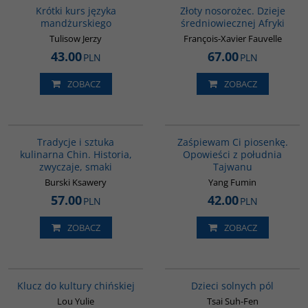
Krótki kurs języka
Złoty nosorożec. Dzieje
mandżurskiego
średniowiecznej Afryki
Tulisow Jerzy
François-Xavier Fauvelle
43.00
67.00
PLN
PLN
ZOBACZ
ZOBACZ
G1124
G1132
BESTSELLER
Tradycje i sztuka
Zaśpiewam Ci piosenkę.
kulinarna Chin. Historia,
Opowieści z południa
zwyczaje, smaki
Tajwanu
Burski Ksawery
Yang Fumin
57.00
42.00
PLN
PLN
ZOBACZ
ZOBACZ
G1172
G1155
BESTSELLER
BESTSELLER
Klucz do kultury chińskiej
Dzieci solnych pól
Lou Yulie
Tsai Suh-Fen