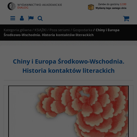
Menu
Panel
Lang
Szukaj
Kategoria główna
/
KSIĄŻKI
/
Poza seriami
/
Gospodarka
/
Chiny i Europa
Środkowo-Wschodnia. Historia kontaktów literackich
Chiny i Europa Środkowo-Wschodnia.
Historia kontaktów literackich