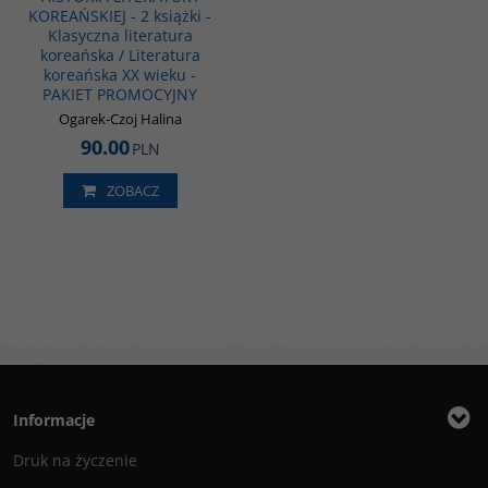
KOREAŃSKIEJ - 2 książki -
Klasyczna literatura
koreańska / Literatura
koreańska XX wieku -
PAKIET PROMOCYJNY
Ogarek-Czoj Halina
90.00
PLN
ZOBACZ
Informacje
Druk na życzenie