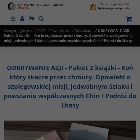
Menu
Panel
Lang
Szukaj
Kategoria główna
/
KSIĄŻKI
/
Poza seriami
/
Gospodarka
/
ODKRYWANIE AZJI -
Pakiet 2 książki - Koń który skacze przez chmury. Opowieść o szpiegowskiej
misji, Jedwabnym Szlaku i powstaniu współczesnych Chin / Podróż do Lhasy
ODKRYWANIE AZJI - Pakiet 2 książki - Koń
który skacze przez chmury. Opowieść o
szpiegowskiej misji, Jedwabnym Szlaku i
powstaniu współczesnych Chin / Podróż do
Lhasy