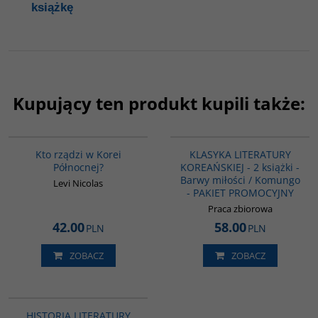
książkę
Kupujący ten produkt kupili także:
G161
PAG1092
Kto rządzi w Korei
KLASYKA LITERATURY
Północnej?
KOREAŃSKIEJ - 2 książki -
Barwy miłości / Komungo
Levi Nicolas
- PAKIET PROMOCYJNY
Praca zbiorowa
42.00
58.00
PLN
PLN
ZOBACZ
ZOBACZ
PAG1094
HISTORIA LITERATURY