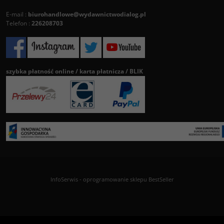
E-mail :
biurohandlowe@wydawnictwodialog.pl
Telefon :
226208703
szybka płatność online / karta płatnicza / BLIK
InfoSerwis
-
oprogramowanie sklepu BestSeller