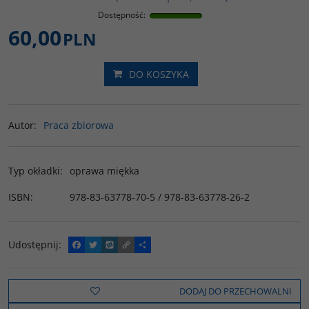
Dostępność
:
60,00
PLN
DO KOSZYKA
Autor
:
Praca zbiorowa
Typ okładki
:
oprawa miękka
ISBN
:
978-83-63778-70-5 / 978-83-63778-26-2
Udostępnij
:
F
T
W
C
P
a
w
y
o
o
c
i
k
p
d
e
t
o
y
z
b
t
p
L
i
DODAJ DO PRZECHOWALNI
o
e
i
e