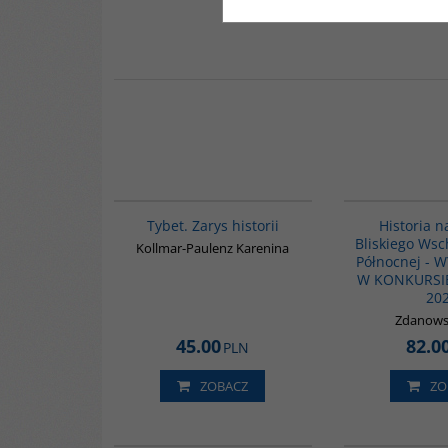
G307
Tybet. Zarys historii
Historia 
Bliskiego Wsc
Kollmar-Paulenz Karenina
Północnej - 
W KONKURSI
20
Zdanowsk
45.00
82.0
PLN
ZOBACZ
ZO
G1002