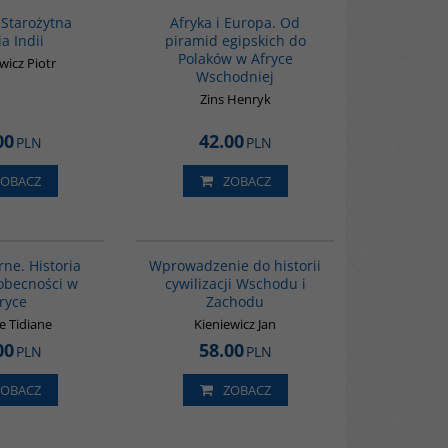
 Starożytna
Afryka i Europa. Od
ia Indii
piramid egipskich do
Polaków w Afryce
wicz Piotr
Wschodniej
Zins Henryk
00
42.00
PLN
PLN
ZOBACZ
ZOBACZ
00253G
G329
rne. Historia
Wprowadzenie do historii
 obecności w
cywilizacji Wschodu i
ryce
Zachodu
e Tidiane
Kieniewicz Jan
00
58.00
PLN
PLN
ZOBACZ
ZOBACZ