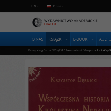
PLN
Polski
O NAS
KSIĄŻKI
E-BOOKI
AUDI
Kategoria główna
/
KSIĄŻKI
/
Poza seriami
/
Gospodarka
/
Współ