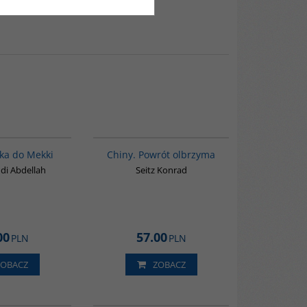
G220
G027
ka do Mekki
Chiny. Powrót olbrzyma
i Abdellah
Seitz Konrad
00
57.00
PLN
PLN
ZOBACZ
ZOBACZ
00179G
00122G