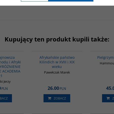
Kupujący ten produkt kupili także:
G1039
00015G
BESTSELLER
najnowsza
Afrykańskie państwo
Pielgrzym
hodu i Afryki
Kilindich w XVIII i XIX
Hammoud
WYRÓŻNIENIE
wieku
E ACADEMIA
Pawełczak Marek
21
i Jerzy
0
26.00
45.
PLN
PLN
BACZ
ZOBACZ
00086G
G1003