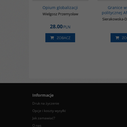
Opium globalizacji
Granice w
politycznej 
Wielgosz Przemysław
Sierakowska-D
28.00
PLN
ZOBACZ
ZO
Informacje
Druk na życzenie
Opcje i koszty wysyłki
Jak zamawiać?
O nas