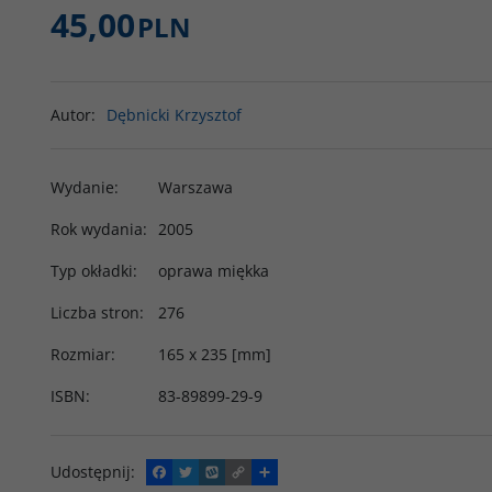
45,00
PLN
Autor
:
Dębnicki Krzysztof
Wydanie
:
Warszawa
Rok wydania
:
2005
Typ okładki
:
oprawa miękka
Liczba stron
:
276
Rozmiar
:
165 x 235 [mm]
ISBN
:
83-89899-29-9
Udostępnij
:
F
T
W
C
P
a
w
y
o
o