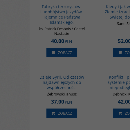
Fabryka terrorystów.
Kiedy i jak 
Ludobójstwo Jezydów.
Ziemię Izrae
Tajemnice Państwa
Świętej do
Islamskiego.
Sand S
ks. Patrick Desbois / Costel
Nastasie
40.00
52.0
PLN
ZOBACZ
ZO
00101G
Dzieje Syrii. Od czasów
Konflikt i
najdawniejszych do
systemie p
współczesności
niepodległ
Żebrowski Janusz
Dębnicki 
37.00
42.0
PLN
ZOBACZ
ZO
G212