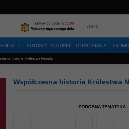
OBOOKI
AUTORZY I AUTORKI
DO POBRANIA
PROMO
czesna historia Królestwa Nepalu
Współczesna historia Królestwa 
PODOBNA TEMATYKA -