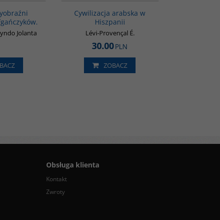
yobraźni
Cywilizacja arabska w
Afgańczyków.
Hiszpanii
yndo Jolanta
Lévi-Provençal É.
30.00
PLN
BACZ
ZOBACZ
Obsługa klienta
Kontakt
Zwroty