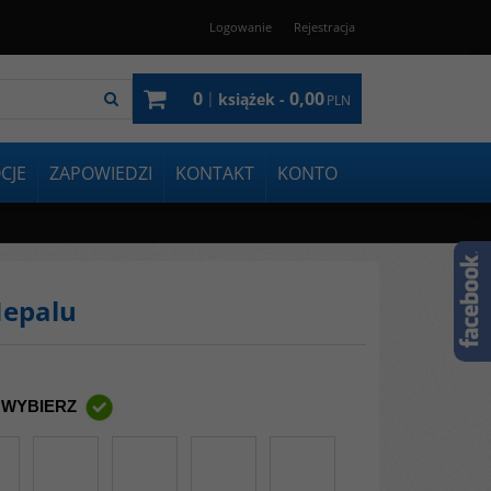
Logowanie
Rejestracja
0
0,00
|
książek -
PLN
CJE
ZAPOWIEDZI
KONTAKT
KONTO
Nepalu
 WYBIERZ