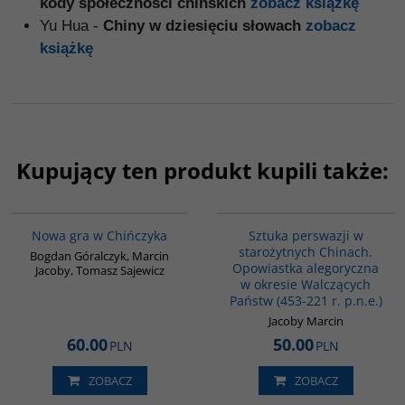
kody społeczności chińskich
zobacz książkę
Yu Hua -
Chiny w dziesięciu słowach
zobacz
książkę
Kupujący ten produkt kupili także:
G1205
G822
BESTSELLER
Nowa gra w Chińczyka
Sztuka perswazji w
starożytnych Chinach.
Bogdan Góralczyk, Marcin
Opowiastka alegoryczna
Jacoby, Tomasz Sajewicz
w okresie Walczących
Państw (453-221 r. p.n.e.)
Jacoby Marcin
60.00
50.00
PLN
PLN
ZOBACZ
ZOBACZ