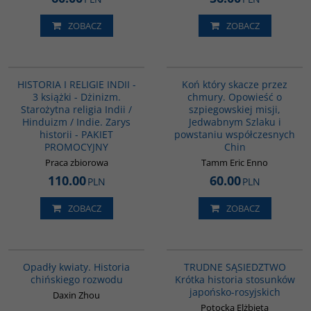
ZOBACZ
ZOBACZ
GPA03
G151
HISTORIA I RELIGIE INDII -
Koń który skacze przez
3 książki - Dżinizm.
chmury. Opowieść o
Starożytna religia Indii /
szpiegowskiej misji,
Hinduizm / Indie. Zarys
Jedwabnym Szlaku i
historii - PAKIET
powstaniu współczesnych
PROMOCYJNY
Chin
Praca zbiorowa
Tamm Eric Enno
110.00
60.00
PLN
PLN
ZOBACZ
ZOBACZ
G1197
G1220
BESTSELLER
Opadły kwiaty. Historia
TRUDNE SĄSIEDZTWO
chińskiego rozwodu
Krótka historia stosunków
japońsko-rosyjskich
Daxin Zhou
Potocka Elżbieta