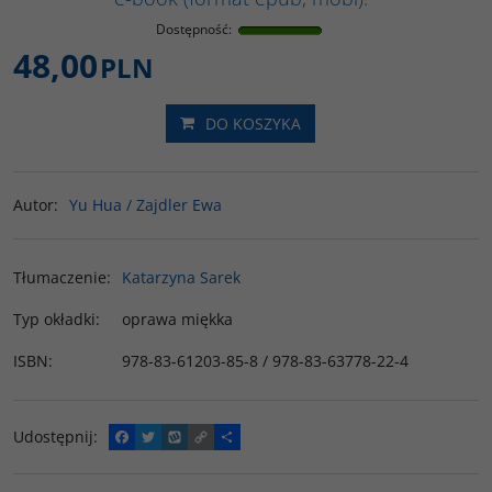
Dostępność
:
48,00
PLN
DO KOSZYKA
Autor
:
Yu Hua / Zajdler Ewa
Tłumaczenie
:
Katarzyna Sarek
Typ okładki
:
oprawa miękka
ISBN
:
978-83-61203-85-8 / 978-83-63778-22-4
Udostępnij
:
F
T
W
C
P
a
w
y
o
o
c
i
k
p
d
e
t
o
y
z