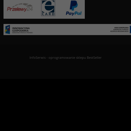
InfoSerwis
-
oprogramowanie sklepu BestSeller