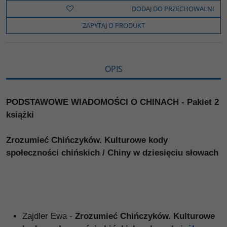
b
t
p
L
i
DODAJ DO PRZECHOWALNI
o
e
i
e
o
r
n
l
ZAPYTAJ O PRODUKT
k
k
s
i
ę
OPIS
PODSTAWOWE WIADOMOŚCI O CHINACH - Pakiet 2
książki
Zrozumieć Chińczyków. Kulturowe kody
społeczności chińskich / Chiny w dziesięciu słowach
Zajdler Ewa -
Zrozumieć Chińczyków. Kulturowe