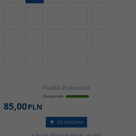
książka drukowana:
Dostępność
:
85,00
PLN
DO KOSZYKA
e-book (format epub, mobi):