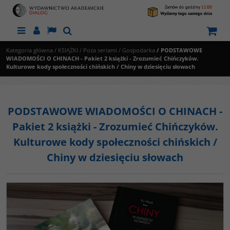
Menu
Panel
Lang
Szukaj
Kategoria główna
/
KSIĄŻKI
/
Poza seriami
/
Gospodarka
/
PODSTAWOWE
WIADOMOŚCI O CHINACH - Pakiet 2 książki - Zrozumieć Chińczyków.
Kulturowe kody społeczności chińskich / Chiny w dziesięciu słowach
PODSTAWOWE WIADOMOŚCI O CHINACH -
Pakiet 2 książki - Zrozumieć Chińczyków.
Kulturowe kody społeczności chińskich /
Chiny w dziesięciu słowach