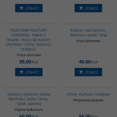
ZOBACZ
ZOBACZ
PAG1173
G640
BESTSELLER
PODSTAWY KULTURY
Księżyc nad Fuzhou.
CHIŃSKIEJ - Pakiet 2
Wiersze z epoki Tang
książki - Klucz do kultury
Praca zbiorowa
chińskiej / Chiny. Kultura i
tradycje
Praca zbiorowa
99.00
40.00
PLN
PLN
ZOBACZ
ZOBACZ
G6014
00258G
Systemy myślenia ludów
Chiny. Kultura i tradycje
Wschodu. Indie, Chiny,
Pimpaneau Jacques
Tybet, Japonia
Hajime Nakamura
60.00
56.00
PLN
PLN