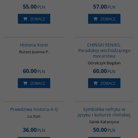
55.00
57.00
PLN
PLN
ZOBACZ
ZOBACZ
00016G
G1177
BESTSELLER
BESTSELLER
Historia Korei
CHIŃSKI FENIKS.
Paradoksy wschodzącego
Rurarz Joanna P.
mocarstwa
Góralczyk Bogdan
60.00
60.00
PLN
PLN
ZOBACZ
ZOBACZ
G648
00232G
Prawdziwa historia A Q
Symbolika nefrytu w
języku i kulturze chińskiej
Lu Xun
Sarek Katarzyna
36.00
50.00
PLN
PLN