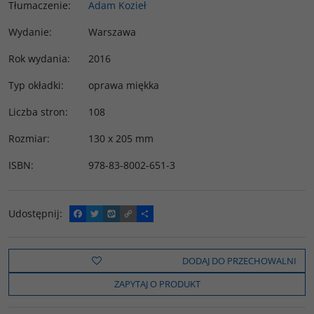
Tłumaczenie
:
Adam Kozieł
Wydanie
:
Warszawa
Rok wydania
:
2016
Typ okładki
:
oprawa miękka
Liczba stron
:
108
Rozmiar
:
130 x 205 mm
ISBN
:
978-83-8002-651-3
Udostępnij
:
F
T
W
C
P
a
w
y
o
o
c
i
k
p
d
e
t
o
y
z
b
t
p
L
i
DODAJ DO PRZECHOWALNI
o
e
i
e
o
r
n
l
ZAPYTAJ O PRODUKT
k
k
s
i