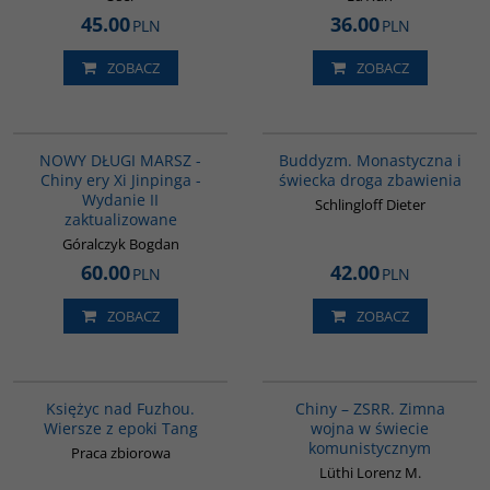
45.00
36.00
PLN
PLN
ZOBACZ
ZOBACZ
G1191
00148G
BESTSELLER
NOWY DŁUGI MARSZ -
Buddyzm. Monastyczna i
Chiny ery Xi Jinpinga -
świecka droga zbawienia
Wydanie II
Schlingloff Dieter
zaktualizowane
Góralczyk Bogdan
60.00
42.00
PLN
PLN
ZOBACZ
ZOBACZ
G640
00175G
BESTSELLER
Księżyc nad Fuzhou.
Chiny – ZSRR. Zimna
Wiersze z epoki Tang
wojna w świecie
komunistycznym
Praca zbiorowa
Lüthi Lorenz M.