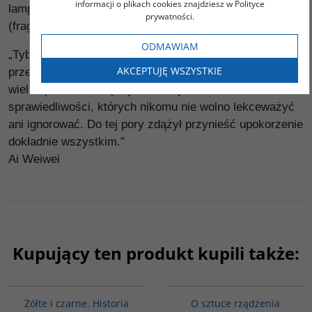
informacji o plikach cookies znajdziesz w Polityce
lampki”. Jak na ołtarzu, przed posągiem Buddy.
prywatności.
(fragment rozdziału "Samospalenie jako protest")
ODMAWIAM
„Tybet to niezwykle trudny przypadek, test
AKCEPTUJĘ WSZYSTKIE
przestrzegania praw człowieka w Chinach i na świecie,
wielka próba dla międzynarodowych standardów
sprawiedliwości, których nikomu nie wolno lekceważyć
ani ignorować. Do tej pory zdążył przynieść upokorzenie
dokładnie wszystkim.”
Ai Weiwei
Kupujący ten produkt kupili także:
00253G
G588
Żółte i czarne. Historia
O sztuce rządzenia