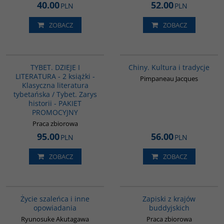
40.00
52.00
PLN
PLN
ZOBACZ
ZOBACZ
G1149
00258G
TYBET. DZIEJE I
Chiny. Kultura i tradycje
LITERATURA - 2 książki -
Pimpaneau Jacques
Klasyczna literatura
tybetańska / Tybet. Zarys
historii - PAKIET
PROMOCYJNY
Praca zbiorowa
95.00
56.00
PLN
PLN
ZOBACZ
ZOBACZ
G388
00068G
BESTSELLER
Życie szaleńca i inne
Zapiski z krajów
opowiadania
buddyjskich
Ryunosuke Akutagawa
Praca zbiorowa