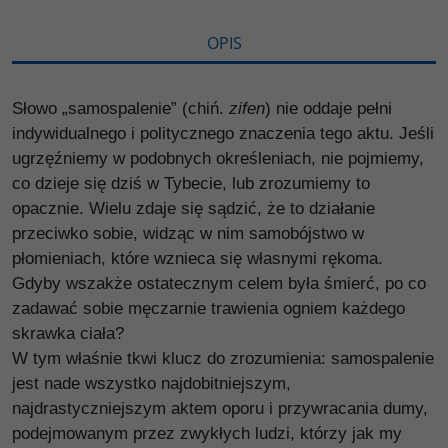
ę
OPIS
Słowo „samospalenie” (chiń.
zifen
) nie oddaje pełni
indywidualnego i politycznego znaczenia tego aktu. Jeśli
ugrzęźniemy w podobnych określeniach, nie pojmiemy,
co dzieje się dziś w Tybecie, lub zrozumiemy to
opacznie. Wielu zdaje się sądzić, że to działanie
przeciwko sobie, widząc w nim samobójstwo w
płomieniach, które wznieca się własnymi rękoma.
Gdyby wszakże ostatecznym celem była śmierć, po co
zadawać sobie męczarnie trawienia ogniem każdego
skrawka ciała?
W tym właśnie tkwi klucz do zrozumienia: samospalenie
jest nade wszystko najdobitniejszym,
najdrastyczniejszym aktem oporu i przywracania dumy,
podejmowanym przez zwykłych ludzi, którzy jak my