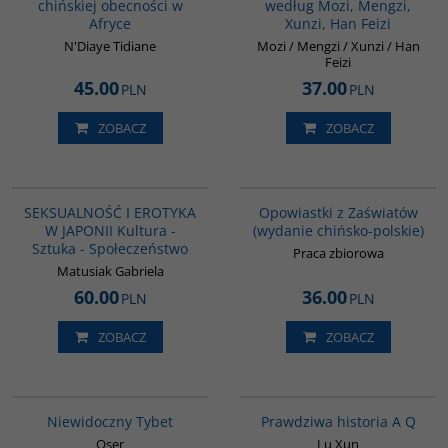
chińskiej obecności w
według Mozi, Mengzi,
Afryce
Xunzi, Han Feizi
N'Diaye Tidiane
Mozi / Mengzi / Xunzi / Han
Feizi
45.00
37.00
PLN
PLN
ZOBACZ
ZOBACZ
G1217
G1018
BESTSELLER
SEKSUALNOŚĆ I EROTYKA
Opowiastki z Zaświatów
W JAPONII Kultura -
(wydanie chińsko-polskie)
Sztuka - Społeczeństwo
Praca zbiorowa
Matusiak Gabriela
60.00
36.00
PLN
PLN
ZOBACZ
ZOBACZ
G198
G648
Niewidoczny Tybet
Prawdziwa historia A Q
Oser
Lu Xun