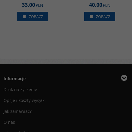
33.00
40.00
PLN
PLN
ZOBACZ
ZOBACZ
Informacje
Druk na życzenie
Opcje i koszty wysyłki
Jak zamawiać?
O nas