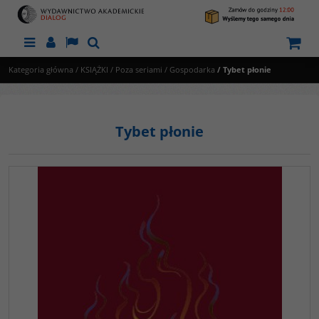
Menu
Panel
Lang
Szukaj
Kategoria główna
/
KSIĄŻKI
/
Poza seriami
/
Gospodarka
/
Tybet płonie
Tybet płonie