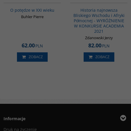
BESTSELLER
O potędze w XXI wieku
Historia najnowsza
Bliskiego Wschodu i Afryki
Buhler Pierre
Północnej - WYRÓŻNIENIE
W KONKURSIE ACADEMIA
2021
Zdanowski Jerzy
62.00
82.00
PLN
PLN
ZOBACZ
ZOBACZ
Informacje
Druk na życzenie