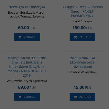
BESTSELLER
Nowa gra w Chińczyka
3 książki - Izrael - Shlomo
Sand - PAKIET
Bogdan Góralczyk, Marcin
PROMOCYJNY
Jacoby, Tomasz Sajewicz
Sand Shlomo
60.00
150.00
PLN
PLN
ZOBACZ
ZOBACZ
G1016
G257
Mniej strachu. Ostatnie
Rozbita mozaika.
chwile z Januszem
Ekonomia poza
Korczakiem (książka z
równaniami
mapą) - NAGRODA KLIO
Dowbor Władysław
2019
Witkowska-Krych Agnieszka
69.00
15.00
PLN
PLN
ZOBACZ
ZOBACZ
G208
G1039