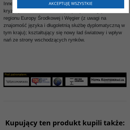
AKCEPTUJĘ WSZYSTKIE
Inne zainteresowania badawcze: procesy, zmiany i
kryzysy na terenie UE, ze specjalnym uwzględnieniem
regionu Europy Środkowej i Węgier (z uwagi na
znajomość języka i długoletnią służbę dyplomatyczną w
tym kraju); kształtujący się nowy ład światowy i wpływ
nań ze strony wschodzących rynków.
Kupujący ten produkt kupili także: