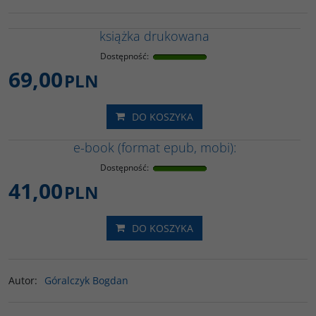
książka drukowana
Dostępność
:
69,00
PLN
DO KOSZYKA
e-book (format epub, mobi):
Dostępność
:
41,00
PLN
DO KOSZYKA
Autor
:
Góralczyk Bogdan