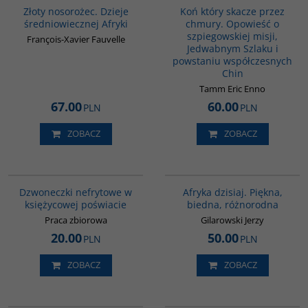
Złoty nosorożec. Dzieje
Koń który skacze przez
średniowiecznej Afryki
chmury. Opowieść o
szpiegowskiej misji,
François-Xavier Fauvelle
Jedwabnym Szlaku i
powstaniu współczesnych
Chin
Tamm Eric Enno
67.00
60.00
PLN
PLN
ZOBACZ
ZOBACZ
00239G
00028G
Dzwoneczki nefrytowe w
Afryka dzisiaj. Piękna,
księżycowej poświacie
biedna, różnorodna
Praca zbiorowa
Gilarowski Jerzy
20.00
50.00
PLN
PLN
ZOBACZ
ZOBACZ
00089G
G1126