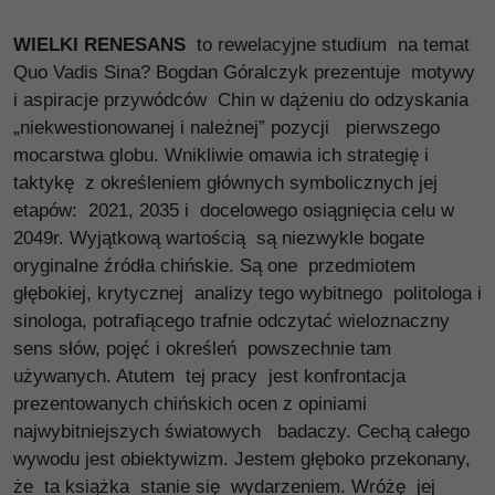
WIELKI RENESANS
to rewelacyjne studium na temat
Quo Vadis Sina? Bogdan Góralczyk prezentuje motywy
i aspiracje przywódców Chin w dążeniu do odzyskania
„niekwestionowanej i należnej” pozycji pierwszego
mocarstwa globu. Wnikliwie omawia ich strategię i
taktykę z określeniem głównych symbolicznych jej
etapów: 2021, 2035 i docelowego osiągnięcia celu w
2049r. Wyjątkową wartością są niezwykle bogate
oryginalne źródła chińskie. Są one przedmiotem
głębokiej, krytycznej analizy tego wybitnego politologa i
sinologa, potrafiącego trafnie odczytać wieloznaczny
sens słów, pojęć i określeń powszechnie tam
używanych. Atutem tej pracy jest konfrontacja
prezentowanych chińskich ocen z opiniami
najwybitniejszych światowych badaczy. Cechą całego
wywodu jest obiektywizm. Jestem głęboko przekonany,
że ta książka stanie się wydarzeniem. Wróżę jej