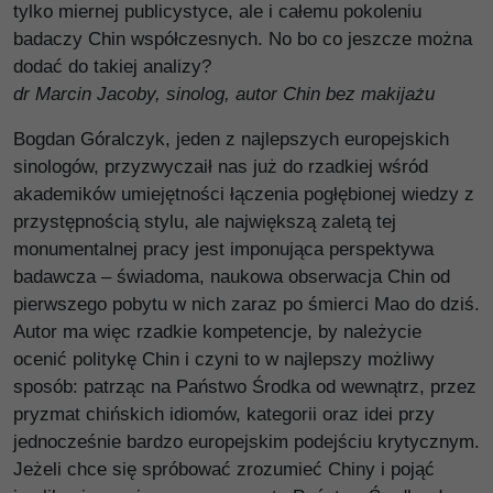
tylko miernej publicystyce, ale i całemu pokoleniu
badaczy Chin współczesnych. No bo co jeszcze można
dodać do takiej analizy?
dr Marcin Jacoby, sinolog, autor Chin bez makijażu
Bogdan Góralczyk, jeden z najlepszych europejskich
sinologów, przyzwyczaił nas już do rzadkiej wśród
akademików umiejętności łączenia pogłębionej wiedzy z
przystępnością stylu, ale największą zaletą tej
monumentalnej pracy jest imponująca perspektywa
badawcza – świadoma, naukowa obserwacja Chin od
pierwszego pobytu w nich zaraz po śmierci Mao do dziś.
Autor ma więc rzadkie kompetencje, by należycie
ocenić politykę Chin i czyni to w najlepszy możliwy
sposób: patrząc na Państwo Środka od wewnątrz, przez
pryzmat chińskich idiomów, kategorii oraz idei przy
jednocześnie bardzo europejskim podejściu krytycznym.
Jeżeli chce się spróbować zrozumieć Chiny i pojąć