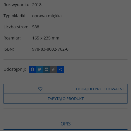
Rok wydania
:
2018
Typ okładki
:
oprawa miękka
Liczba stron
:
588
Rozmiar
:
165 x 235 mm
ISBN
:
978-83-8002-762-6
Udostępnij
:
F
T
W
C
P
a
w
y
o
o
c
i
k
p
d
e
t
o
y
z
b
t
p
L
i
DODAJ DO PRZECHOWALNI
o
e
i
e
o
r
n
l
ZAPYTAJ O PRODUKT
k
k
s
i
ę
OPIS