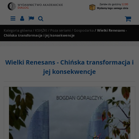
Menu
Panel
Lang
Szukaj
Kategoria główna
/
KSIĄŻKI
/
Poza seriami
/
Gospodarka
/
Wielki Renesans -
Chińska transformacja i jej konsekwencje
Wielki Renesans - Chińska transformacja i
jej konsekwencje