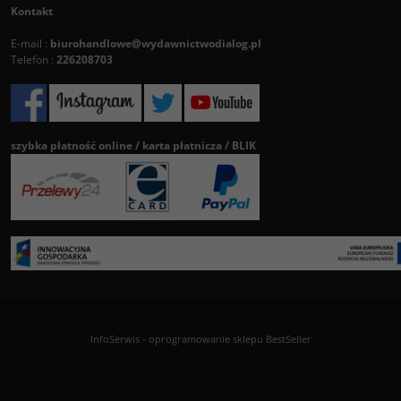
Kontakt
E-mail :
biurohandlowe@wydawnictwodialog.pl
Telefon :
226208703
szybka płatność online / karta płatnicza / BLIK
InfoSerwis
-
oprogramowanie sklepu BestSeller