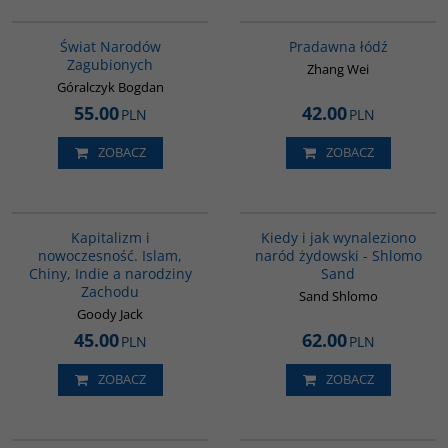
G1152
G1006
Świat Narodów
Pradawna łódź
Zagubionych
Zhang Wei
Góralczyk Bogdan
55.00
42.00
PLN
PLN
ZOBACZ
ZOBACZ
G139
00001G
Kapitalizm i
Kiedy i jak wynaleziono
nowoczesność. Islam,
naród żydowski - Shlomo
Chiny, Indie a narodziny
Sand
Zachodu
Sand Shlomo
Goody Jack
45.00
62.00
PLN
PLN
ZOBACZ
ZOBACZ
00310G
G151