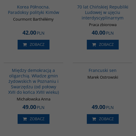
Korea Północna.
70 lat Chińskiej Republiki
Paradoksy polityki Kimów
Ludowej w ujęciu
interdyscyplinarnym
Courmont Barthélémy
Praca zbiorowa
42.00
40.00
PLN
PLN
ZOBACZ
ZOBACZ
G184
G1003
Między demokracją a
Francuski sen
oligarchią. Władze gmin
Marek Ostrowski
żydowskich w Poznaniu i
Swarzędzu (od połowy
XVII do końca XVIII wieku)
Michałowska Anna
49.00
49.00
PLN
PLN
ZOBACZ
ZOBACZ
G1205
PAG1000