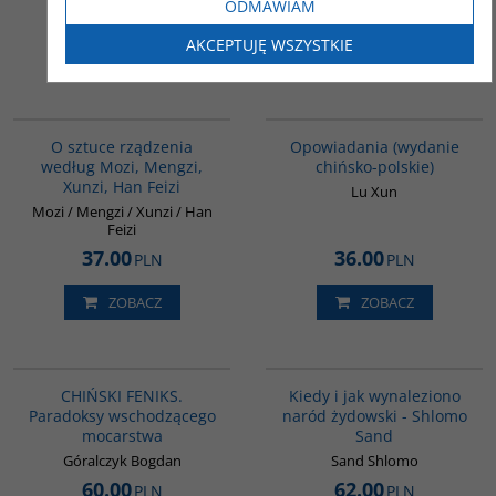
ODMAWIAM
45.00
44.00
PLN
PLN
AKCEPTUJĘ WSZYSTKIE
ZOBACZ
ZOBACZ
G588
00171G
O sztuce rządzenia
Opowiadania (wydanie
według Mozi, Mengzi,
chińsko-polskie)
Xunzi, Han Feizi
Lu Xun
Mozi / Mengzi / Xunzi / Han
Feizi
37.00
36.00
PLN
PLN
ZOBACZ
ZOBACZ
G1177
00001G
BESTSELLER
CHIŃSKI FENIKS.
Kiedy i jak wynaleziono
Paradoksy wschodzącego
naród żydowski - Shlomo
mocarstwa
Sand
Góralczyk Bogdan
Sand Shlomo
60.00
62.00
PLN
PLN