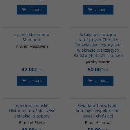
ZOBACZ
ZOBACZ
00074G
G822
Życie codzienne w
Sztuka perswazji w
Stambule
starożytnych Chinach.
Opowiastka alegoryczna
Yildirim Magdalena
w okresie Walczących
Państw (453-221 r. p.n.e.)
Jacoby Marcin
42.00
50.00
PLN
PLN
ZOBACZ
ZOBACZ
G105
G1131
Imperium chińskie.
Światła w bursztynie.
Historia i teraźniejszość
Antologia współczesnej
chińskiej diaspory
poezji chińskiej
Picquart Pierre
Praca zbiorowa