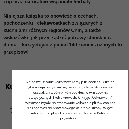
zup oraz naturalnie wspaniałe herbaty.
Niniejsza książka to opowieść o cechach,
pochodzeniu i ciekawostkach związanych z
kuchniami różnych regionów Chin, a także
wskazówki, jak przyrządzić potrawy chińskie w
domu – korzystając z ponad 140 zamieszczonych tu
przepisów!
Na naszej stronie wykorzystujemy pliki cookies. Klikając
Kupujący ten produkt kupili także:
„Akceptuję wszystkie” wyrażasz zgodę na stosowanie
wszystkich typów plików cookies, w tym cookies
00253G
G354
statystycznych i reklamowych. Klikając „Odmawiam”
wyrażasz zgodę na stosowanie wyłącznie plików cookies
Żółte i czarne. Historia
Życie Codzienne w Delhi
niezbędnych do prawidłowego działania strony. Więcej
chińskiej obecności w
informacji o plikach cookies znajdziesz w Polityce
Skakuj-Puri Maria
Afryce
prywatności.
N'Diaye Tidiane