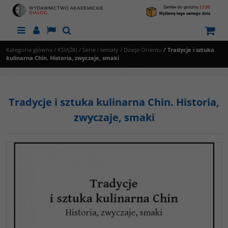
Menu
Panel
Lang
Szukaj
Kategoria główna
/
KSIĄŻKI
/
Serie i tematy
/
Dzieje Orientu
/
Tradycje i sztuka
kulinarna Chin. Historia, zwyczaje, smaki
Tradycje i sztuka kulinarna Chin. Historia,
zwyczaje, smaki