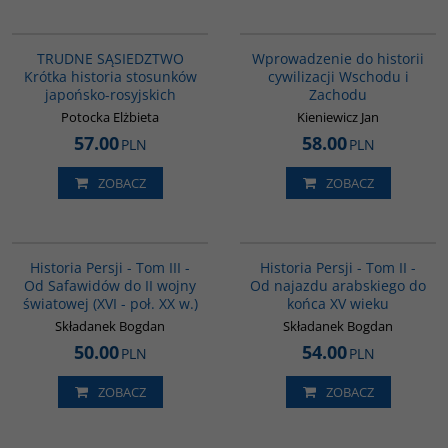
G1220
G329
BESTSELLER
TRUDNE SĄSIEDZTWO
Wprowadzenie do historii
Krótka historia stosunków
cywilizacji Wschodu i
japońsko-rosyjskich
Zachodu
Potocka Elżbieta
Kieniewicz Jan
57.00
58.00
PLN
PLN
ZOBACZ
ZOBACZ
00045G
00044G
BESTSELLER
Historia Persji - Tom III -
Historia Persji - Tom II -
Od Safawidów do II wojny
Od najazdu arabskiego do
światowej (XVI - poł. XX w.)
końca XV wieku
Składanek Bogdan
Składanek Bogdan
50.00
54.00
PLN
PLN
ZOBACZ
ZOBACZ