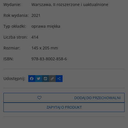
Wydanie
:
Warszawa, II rozszerzone i uaktualnione
Rok wydania
:
2021
Typ okładki
:
oprawa miękka
Liczba stron
:
414
Rozmiar
:
145 x 205 mm
ISBN
:
978-83-8002-858-6
Udostępnij
:
F
T
W
C
P
a
w
y
o
o
c
i
k
p
d
e
t
o
y
z
b
t
p
L
i
DODAJ DO PRZECHOWALNI
o
e
i
e
o
r
n
l
ZAPYTAJ O PRODUKT
k
k
s
i
ę