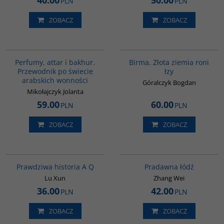
40.00
50.00
PLN
PLN
ZOBACZ
ZOBACZ
G1129
G1119
BESTSELLER
Perfumy, attar i bakhur.
Birma. Złota ziemia roni
Przewodnik po świecie
łzy
arabskich wonności
Góralczyk Bogdan
Mikołajczyk Jolanta
59.00
60.00
PLN
PLN
ZOBACZ
ZOBACZ
G648
G1006
Prawdziwa historia A Q
Pradawna łódź
Lu Xun
Zhang Wei
36.00
42.00
PLN
PLN
ZOBACZ
ZOBACZ