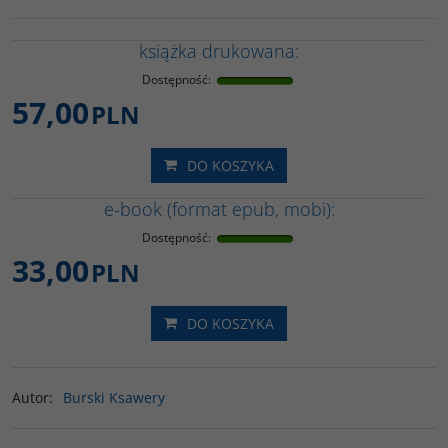
książka drukowana:
Dostępność
:
57,00
PLN
DO KOSZYKA
e-book (format epub, mobi):
Dostępność
:
33,00
PLN
DO KOSZYKA
Autor
:
Burski Ksawery