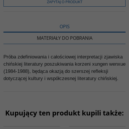
o
r
n
l
ZAPYTAJ O PRODUKT
k
k
s
i
ę
OPIS
MATERIAŁY DO POBRANIA
Próba zdefiniowania i całościowej interpretacji zjawiska
chińskiej literatury poszukiwania korzeni xungen wenxue
(1984-1988), będąca okazją do szerszej refleksji
dotyczącej kultury i współczesnej literatury chińskiej.
Kupujący ten produkt kupili także:
PAG1044
G217