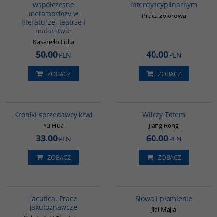
współczesne
interdyscyplinarnym
metamorfozy w
Praca zbiorowa
literaturze, teatrze i
malarstwie
Kasarełło Lidia
50.00
40.00
PLN
PLN
ZOBACZ
ZOBACZ
G776
G1051
Kroniki sprzedawcy krwi
Wilczy Totem
Yu Hua
Jiang Rong
33.00
60.00
PLN
PLN
ZOBACZ
ZOBACZ
G104
G590
Iacutica. Prace
Słowa i płomienie
jakutoznawcze
Jidi Majia