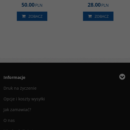
50.00
28.00
PLN
PLN
ZOBACZ
ZOBACZ
Informacje
Druk na życzenie
Opcje i koszty wysyłki
Jak zamawiać?
O nas