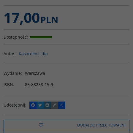
17,00
PLN
Dostępność
:
Autor
:
Kasarełło Lidia
Wydanie
:
Warszawa
ISBN
:
83-88238-15-9
Udostępnij
:
F
T
W
C
P
a
w
y
o
o
c
i
k
p
d
e
t
o
y
z
b
t
p
L
i
DODAJ DO PRZECHOWALNI
o
e
i
e