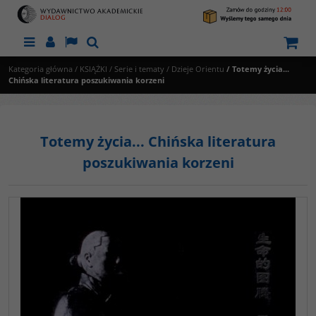
Menu
Panel
Lang
Szukaj
Kategoria główna
/
KSIĄŻKI
/
Serie i tematy
/
Dzieje Orientu
/
Totemy życia...
Chińska literatura poszukiwania korzeni
Totemy życia... Chińska literatura
poszukiwania korzeni