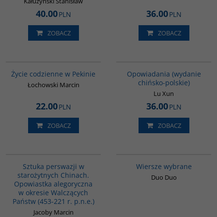
Kałużyński Stanisław
40.00
36.00
PLN
PLN
ZOBACZ
ZOBACZ
G360
00171G
Życie codzienne w Pekinie
Opowiadania (wydanie
chińsko-polskie)
Łochowski Marcin
Lu Xun
22.00
36.00
PLN
PLN
ZOBACZ
ZOBACZ
G822
G322
Sztuka perswazji w
Wiersze wybrane
starożytnych Chinach.
Duo Duo
Opowiastka alegoryczna
w okresie Walczących
Państw (453-221 r. p.n.e.)
Jacoby Marcin