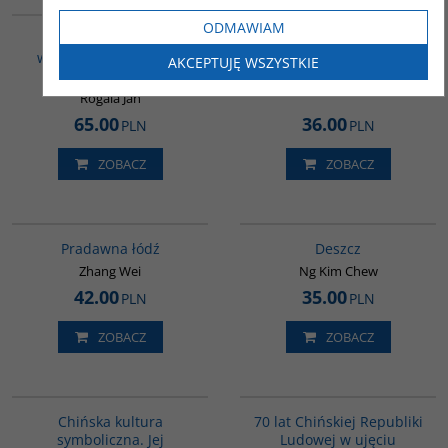
G226
G1014
ODMAWIAM
Podręcznik do nauki
Nie mam własnego
współczesnego języka
imienia. Opowiadania
AKCEPTUJĘ WSZYSTKIE
mongolskiego
Yu Hua
Rogala Jan
65.00
36.00
PLN
PLN
ZOBACZ
ZOBACZ
G1006
G1032
Pradawna łódź
Deszcz
Zhang Wei
Ng Kim Chew
42.00
35.00
PLN
PLN
ZOBACZ
ZOBACZ
G028
G1126
Chińska kultura
70 lat Chińskiej Republiki
symboliczna. Jej
Ludowej w ujęciu