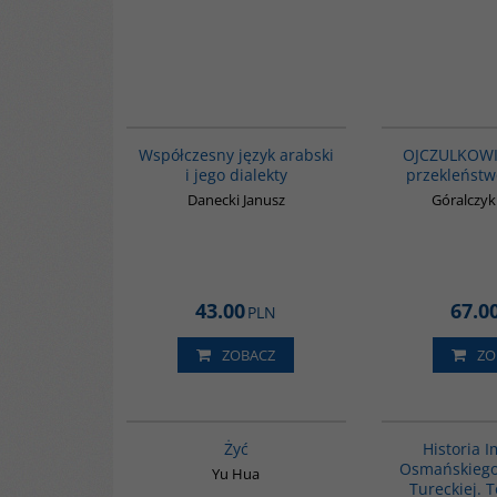
G333
Współczesny język arabski
OJCZULKOWIE
i jego dialekty
przekleńst
Danecki Janusz
Góralczy
43.00
67.0
PLN
ZOBACZ
ZO
G827
Żyć
Historia 
Osmańskiego 
Yu Hua
Tureckiej. 