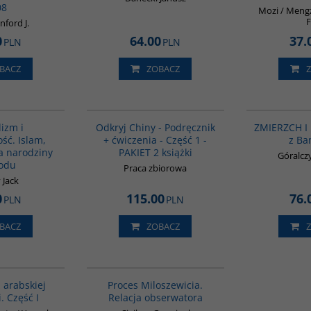
08
Mozi / Mengz
F
nford J.
0
64.00
37.
PLN
PLN
BACZ
ZOBACZ
G139
G1069
lizm i
Odkryj Chiny - Podręcznik
ZMIERZCH I
ść. Islam,
+ ćwiczenia - Część 1 -
z Ba
 a narodziny
PAKIET 2 książki
Góralcz
odu
Praca zbiorowa
 Jack
0
115.00
76.
PLN
PLN
BACZ
ZOBACZ
G037
G251
 arabskiej
Proces Miloszewicia.
i. Część I
Relacja obserwatora