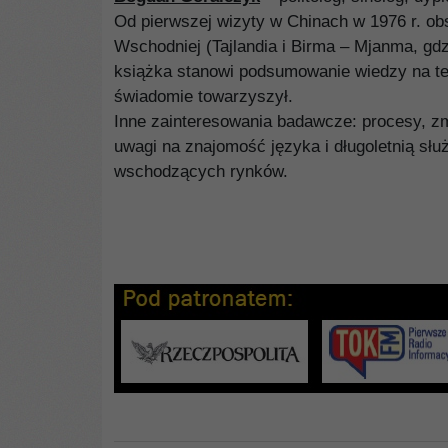
Od pierwszej wizyty w Chinach w 1976 r. ob
Wschodniej (Tajlandia i Birma – Mjanma, g
książka stanowi podsumowanie wiedzy na ten
świadomie towarzyszył.
Inne zainteresowania badawcze: procesy, zm
uwagi na znajomość języka i długoletnią słu
wschodzących rynków.