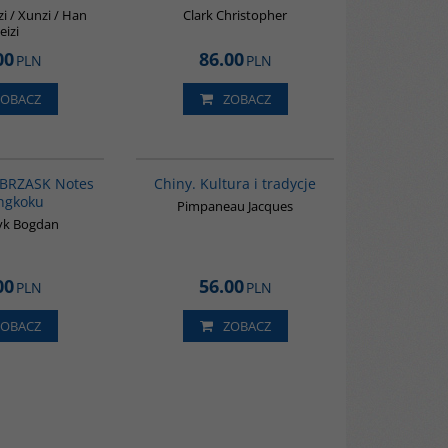
i / Xunzi / Han
Clark Christopher
eizi
00
86.00
PLN
PLN
ZOBACZ
ZOBACZ
G1206
00258G
BESTSELLER
 BRZASK Notes
Chiny. Kultura i tradycje
ngkoku
Pimpaneau Jacques
yk Bogdan
00
56.00
PLN
PLN
ZOBACZ
ZOBACZ