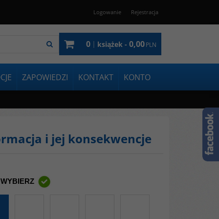
Logowanie
Rejestracja
0
0,00
|
książek -
PLN
CJE
ZAPOWIEDZI
KONTAKT
KONTO
ormacja i jej konsekwencje
 WYBIERZ