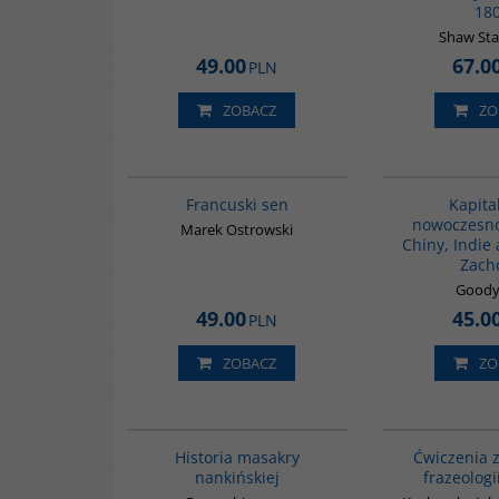
18
Shaw Sta
49.00
67.0
PLN
ZOBACZ
ZO
G1003
Francuski sen
Kapita
nowoczesno
Marek Ostrowski
Chiny, Indie
Zach
Goody
49.00
45.0
PLN
ZOBACZ
ZO
G1147
Historia masakry
Ćwiczenia z
nankińskiej
frazeologi