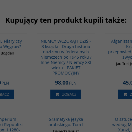
Kupujący ten produkt kupili także:
G1211
GPA23
BESTSELLER
 Filary czy
NIEMCY WCZORAJ I DZIŚ -
Afganistan
wo Węgrów?
3 książki - Druga historia
Kr
nazizmu w federalnych
przepowied
k Bogdan
Niemczech po 1945 roku /
zwyc
Inne Niemcy / Niemcy XXI
Jauffret 
wieku - PAKIET
PROMOCYJNY
0
98.00
45.
PLN
PLN
BACZ
ZOBACZ
00092G
G070
Imperium
Gramatyka języka
O sztuce
i Republiki
arabskiego. Tom I
według Mo
Tom I 1280-
Xunzi, 
Danecki Janusz