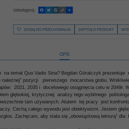
Udostępnij
:
F
T
W
C
P
a
w
y
o
o
c
i
k
p
d
e
t
o
y
z
b
t
p
L
i
DODAJ DO PRZECHOWALNI
ZAPYTAJ O PRODUKT
WYD
o
e
i
e
o
r
n
l
k
k
s
i
ę
OPIS
m na temat Quo Vadis Sina? Bogdan Góralczyk prezentuje
 należnej” pozycji pierwszego mocarstwa globu. Wnikliwie 
apów: 2021, 2035 i docelowego osiągnięcia celu w 2049r. 
em głębokiej, krytycznej analizy tego wybitnego politologa 
powszechnie tam używanych. Atutem tej pracy jest konfron
aczy. Cechą całego wywodu jest obiektywizm. Jestem głęb
zgłos. Zachęcam, aby stała się „obowiązkową lekturą” dl