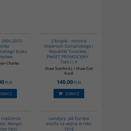
00098G
PAG1006
BESTSELLER
 2001-2013 -
2 książki - Historia
onika
Imperium Osmańskiego i
zianego braku
Republiki Tureckiej -
ięstwa
PAKIET PROMOCYJNY -
Tom I i II
Jean-Charles
Shaw Stanford J. / Shaw Ezel
Kural
00
140.00
PLN
PLN
ZOBACZ
ZOBACZ
G588
G628
BESTSELLER
 rządzenia
Lunatycy. Jak Europa
zi, Mengzi,
poszła na wojnę w roku
Han Feizi
1914