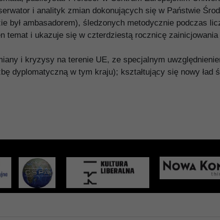
serwator i analityk zmian dokonujących się w Państwie Środ
dzie był ambasadorem), śledzonych metodycznie podczas li
 temat i ukazuje się w czterdziestą rocznicę zainicjowania
iany i kryzysy na terenie UE, ze specjalnym uwzględnienie
żbę dyplomatyczną w tym kraju); kształtujący się nowy ład 