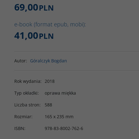
69,00
PLN
e-book (format epub, mobi):
41,00
PLN
Autor
:
Góralczyk Bogdan
Rok wydania
:
2018
Typ okładki
:
oprawa miękka
Liczba stron
:
588
Rozmiar
:
165 x 235 mm
ISBN
:
978-83-8002-762-6