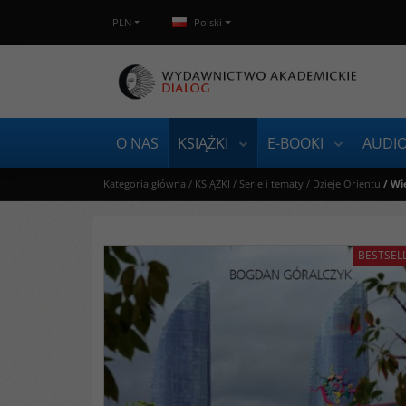
PLN
Polski
O NAS
KSIĄŻKI
E-BOOKI
AUDI
Kategoria główna
/
KSIĄŻKI
/
Serie i tematy
/
Dzieje Orientu
/
Wie
BESTSEL