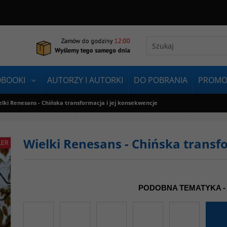
OBOOKI
AUTORZY I AUTORKI
DO POBRANIA
PROMO
lki Renesans - Chińska transformacja i jej konsekwencje
Wielki Renesans - Chińska transf
LER
PODOBNA TEMATYKA -