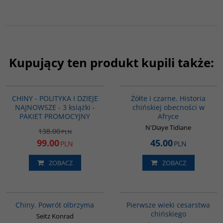
Kupujący ten produkt kupili także:
GPA04
00253G
PROMOCJA
CHINY - POLITYKA I DZIEJE
Żółte i czarne. Historia
NAJNOWSZE - 3 książki -
chińskiej obecności w
PAKIET PROMOCYJNY
Afryce
N'Diaye Tidiane
138.00
PLN
99.00
45.00
PLN
PLN
ZOBACZ
ZOBACZ
G027
00075G
Chiny. Powrót olbrzyma
Pierwsze wieki cesarstwa
chińskiego
Seitz Konrad