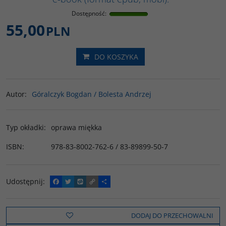
Dostępność
:
55,00
PLN
DO KOSZYKA
Autor
:
Góralczyk Bogdan / Bolesta Andrzej
Typ okładki
:
oprawa miękka
ISBN
:
978-83-8002-762-6 / 83-89899-50-7
Udostępnij
:
F
T
W
C
P
a
w
y
o
o
c
i
k
p
d
e
t
o
y
z
b
t
p
L
i
DODAJ DO PRZECHOWALNI
o
e
i
e