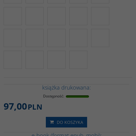
książka drukowana:
Dostępność
:
97,00
PLN
DO KOSZYKA
e-book (format epub, mobi):