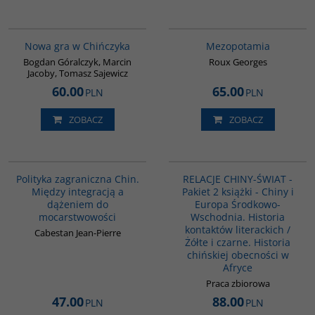
G1205
G181
BESTSELLER
BESTSELLER
Nowa gra w Chińczyka
Mezopotamia
Bogdan Góralczyk, Marcin
Roux Georges
Jacoby, Tomasz Sajewicz
60.00
65.00
PLN
PLN
ZOBACZ
ZOBACZ
00093G
PAG1098
Polityka zagraniczna Chin.
RELACJE CHINY-ŚWIAT -
Między integracją a
Pakiet 2 książki - Chiny i
dążeniem do
Europa Środkowo-
mocarstwowości
Wschodnia. Historia
kontaktów literackich /
Cabestan Jean-Pierre
Żółte i czarne. Historia
chińskiej obecności w
Afryce
Praca zbiorowa
47.00
88.00
PLN
PLN