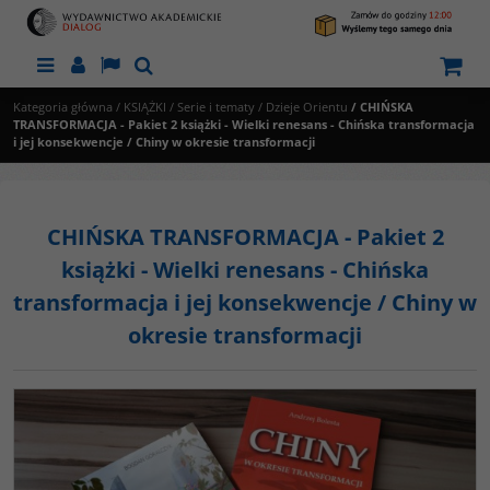
Menu
Panel
Lang
Szukaj
Kategoria główna
/
KSIĄŻKI
/
Serie i tematy
/
Dzieje Orientu
/
CHIŃSKA
TRANSFORMACJA - Pakiet 2 książki - Wielki renesans - Chińska transformacja
i jej konsekwencje / Chiny w okresie transformacji
CHIŃSKA TRANSFORMACJA - Pakiet 2
książki - Wielki renesans - Chińska
transformacja i jej konsekwencje / Chiny w
okresie transformacji