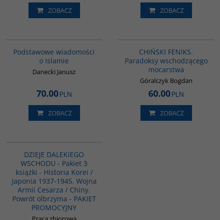
ZOBACZ
ZOBACZ
00035G
G1177
BESTSELLER
Podstawowe wiadomości
CHIŃSKI FENIKS.
o Islamie
Paradoksy wschodzącego
mocarstwa
Danecki Janusz
Góralczyk Bogdan
70.00
60.00
PLN
PLN
ZOBACZ
ZOBACZ
PAG1116
PROMOCJA
DZIEJE DALEKIEGO
WSCHODU - Pakiet 3
książki - Historia Korei /
Japonia 1937-1945. Wojna
Armii Cesarza / Chiny.
Powrót olbrzyma - PAKIET
PROMOCYJNY
Praca zbiorowa