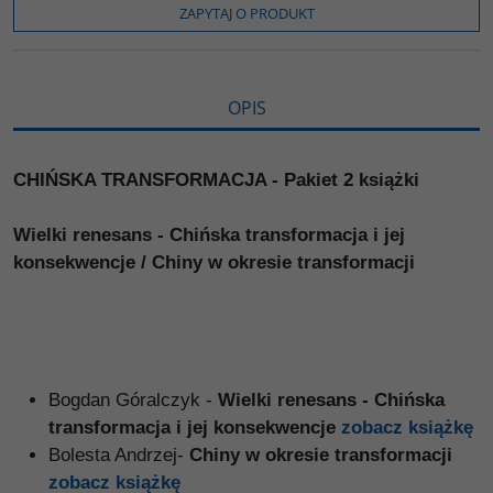
o
r
n
l
ZAPYTAJ O PRODUKT
k
k
s
i
ę
OPIS
CHIŃSKA TRANSFORMACJA - Pakiet 2 książki
Wielki renesans - Chińska transformacja i jej
konsekwencje / Chiny w okresie transformacji
Bogdan Góralczyk -
Wielki renesans - Chińska
transformacja i jej konsekwencje
zobacz książkę
Bolesta Andrzej-
Chiny w okresie transformacji
zobacz książkę