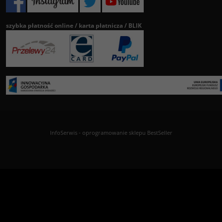
szybka płatność online / karta płatnicza / BLIK
InfoSerwis
-
oprogramowanie sklepu BestSeller