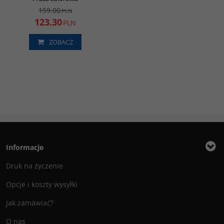
159.00
PLN
123.30
PLN
ZOBACZ
Informacje
Druk na życzenie
Opcje i koszty wysyłki
Jak zamawiać?
O nas