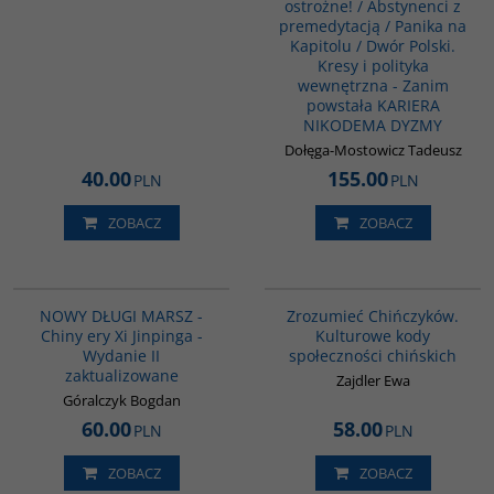
ostrożne! / Abstynenci z
premedytacją / Panika na
Kapitolu / Dwór Polski.
Kresy i polityka
wewnętrzna - Zanim
powstała KARIERA
NIKODEMA DYZMY
Dołęga-Mostowicz Tadeusz
40.00
155.00
PLN
PLN
ZOBACZ
ZOBACZ
G1191
G351
BESTSELLER
NOWY DŁUGI MARSZ -
Zrozumieć Chińczyków.
Chiny ery Xi Jinpinga -
Kulturowe kody
Wydanie II
społeczności chińskich
zaktualizowane
Zajdler Ewa
Góralczyk Bogdan
60.00
58.00
PLN
PLN
ZOBACZ
ZOBACZ