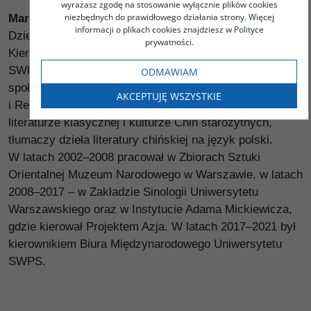
wyrażasz zgodę na stosowanie wyłącznie plików cookies
niezbędnych do prawidłowego działania strony. Więcej
Marcin Jacoby
– sinolog, tłumacz, literaturoznawca.
informacji o plikach cookies znajdziesz w Polityce
Dziekan Wydziału Nauk Humanistycznych oraz
prywatności.
Kierownik Zakładu Studiów Azjatyckich Uniwersytetu
SWPS. Ekspert zajmujący się zagadnieniami polityczno-
ODMAWIAM
społecznymi regionu Azji Wschodniej, szczególnie Chin
AKCEPTUJĘ WSZYSTKIE
i Republiki Korei. Naukowo specjalizuje się w chińskiej
literaturze klasycznej i kulturze Chin starożytnych,
tłumaczy dzieła literatury chińskiej na język polski.
W latach 2002–2008 pracował w Zbiorach Sztuki
Orientalnej Muzeum Narodowego w Warszawie, w latach
2008–2017 – w Zakładzie Sinologii Uniwersytetu
Warszawskiego oraz w Instytucie Adama Mickiewicza,
gdzie kierował Projektem Azja. W latach 2017–2021 był
kierownikiem Biura Międzynarodowego Uniwersytetu
SWPS.