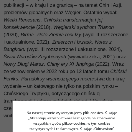
publikacji – w kraju i za granicą – na temat Chin i Azji,
problemów globalnych oraz Węgier. Ostatnio wydał:
Wielki Renesans. Chińska transformacja i jej
konsekwencje
(2018),
Węgierski syndrom Trianon
(2020),
Birma. Złota Ziemia roni łzy
(wyd. II rozszerzone
i uaktualnione, 2021),
Zmierzch i brzask. Notes z
Bangkoku
(wyd. III rozszerzone i uaktualnione, 2024),
Świat Narodów Zagubionych
(wywiad-rzeka, 2021) oraz
Nowy Długi Marsz. Chiny ery Xi Jinpinga
(2022). Wraz
ze wznowieniem w 2022 roku po 12 latach tomu
Chiński
Feniks. Paradoksy wschodzącego mocarstwa
domknął
wydanie – unikatowego nie tylko na polskim rynku –
Chińskiego Tryptyku, dotyczącego chińskiej
transformacji i reform ostatnich dekad, których po
części był naocznym świadkiem, a niemal stale –
Na naszej stronie wykorzystujemy pliki cookies. Klikając
wnikliwym obserwatorem.
„Akceptuję wszystkie” wyrażasz zgodę na stosowanie
wszystkich typów plików cookies, w tym cookies
statystycznych i reklamowych. Klikając „Odmawiam”