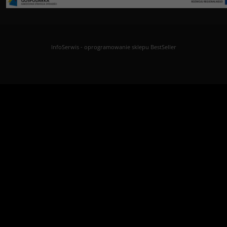
InfoSerwis
-
oprogramowanie sklepu BestSeller