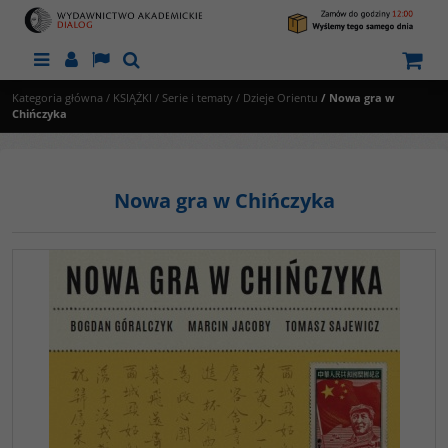
Menu
Panel
Lang
Szukaj
Kategoria główna
/
KSIĄŻKI
/
Serie i tematy
/
Dzieje Orientu
/
Nowa gra w
Chińczyka
Nowa gra w Chińczyka