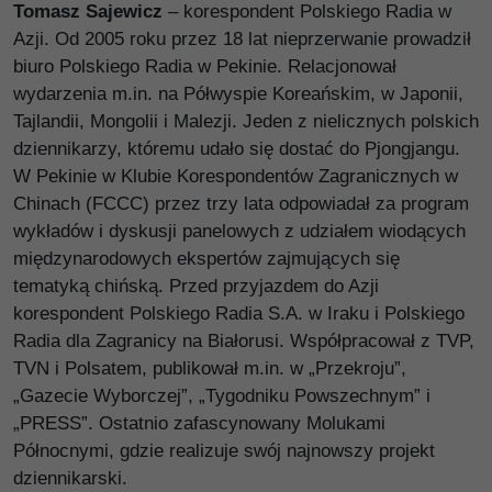
Tomasz Sajewicz
– korespondent Polskiego Radia w
Azji. Od 2005 roku przez 18 lat nieprzerwanie prowadził
biuro Polskiego Radia w Pekinie. Relacjonował
wydarzenia m.in. na Półwyspie Koreańskim, w Japonii,
Tajlandii, Mongolii i Malezji. Jeden z nielicznych polskich
dziennikarzy, któremu udało się dostać do Pjongjangu.
W Pekinie w Klubie Korespondentów Zagranicznych w
Chinach (FCCC) przez trzy lata odpowiadał za program
wykładów i dyskusji panelowych z udziałem wiodących
międzynarodowych ekspertów zajmujących się
tematyką chińską. Przed przyjazdem do Azji
korespondent Polskiego Radia S.A. w Iraku i Polskiego
Radia dla Zagranicy na Białorusi. Współpracował z TVP,
TVN i Polsatem, publikował m.in. w „Przekroju”,
„Gazecie Wyborczej”, „Tygodniku Powszechnym” i
„PRESS”. Ostatnio zafascynowany Molukami
Północnymi, gdzie realizuje swój najnowszy projekt
dziennikarski.