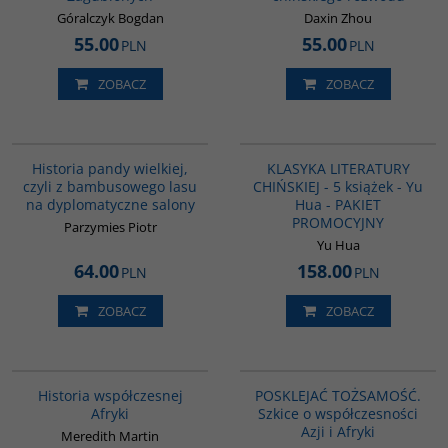
Góralczyk Bogdan
Daxin Zhou
55.00
55.00
PLN
PLN
ZOBACZ
ZOBACZ
G1219
PAG1011
NOWOŚĆ
BESTSELLER
Historia pandy wielkiej,
KLASYKA LITERATURY
czyli z bambusowego lasu
CHIŃSKIEJ - 5 książek - Yu
na dyplomatyczne salony
Hua - PAKIET
PROMOCYJNY
Parzymies Piotr
Yu Hua
64.00
158.00
PLN
PLN
ZOBACZ
ZOBACZ
G1062
G1166
BESTSELLER
Historia współczesnej
POSKLEJAĆ TOŻSAMOŚĆ.
Afryki
Szkice o współczesności
Azji i Afryki
Meredith Martin