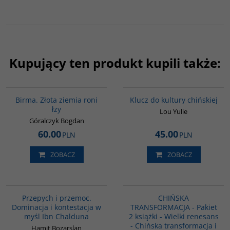
Kupujący ten produkt kupili także:
G1119
G1172
BESTSELLER
Birma. Złota ziemia roni
Klucz do kultury chińskiej
łzy
Lou Yulie
Góralczyk Bogdan
60.00
45.00
PLN
PLN
ZOBACZ
ZOBACZ
00240G
PAG1086
Przepych i przemoc.
CHIŃSKA
Dominacja i kontestacja w
TRANSFORMACJA - Pakiet
myśl Ibn Chalduna
2 książki - Wielki renesans
- Chińska transformacja i
Hamit Bozarslan