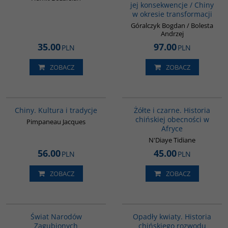
jej konsekwencje / Chiny
w okresie transformacji
Góralczyk Bogdan / Bolesta
Andrzej
35.00
97.00
PLN
PLN
ZOBACZ
ZOBACZ
00258G
00253G
Chiny. Kultura i tradycje
Żółte i czarne. Historia
chińskiej obecności w
Pimpaneau Jacques
Afryce
N'Diaye Tidiane
56.00
45.00
PLN
PLN
ZOBACZ
ZOBACZ
G1152
G1197
Świat Narodów
Opadły kwiaty. Historia
Zagubionych
chińskiego rozwodu