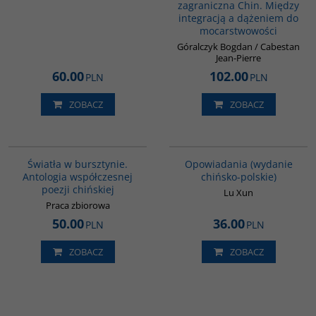
zagraniczna Chin. Między
integracją a dążeniem do
mocarstwowości
Góralczyk Bogdan / Cabestan
Jean-Pierre
60.00
102.00
PLN
PLN
ZOBACZ
ZOBACZ
G1131
00171G
Światła w bursztynie.
Opowiadania (wydanie
Antologia współczesnej
chińsko-polskie)
poezji chińskiej
Lu Xun
Praca zbiorowa
50.00
36.00
PLN
PLN
ZOBACZ
ZOBACZ