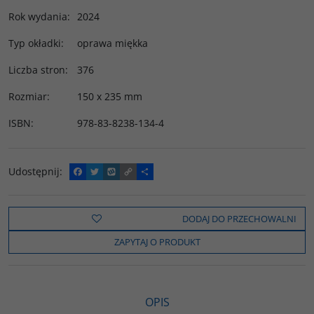
Rok wydania
:
2024
Typ okładki
:
oprawa miękka
Liczba stron
:
376
Rozmiar
:
150 x 235 mm
ISBN
:
978-83-8238-134-4
Udostępnij
:
F
T
W
C
P
a
w
y
o
o
c
i
k
p
d
e
t
o
y
z
b
t
p
L
i
DODAJ DO PRZECHOWALNI
o
e
i
e
o
r
n
l
ZAPYTAJ O PRODUKT
k
k
s
i
ę
OPIS