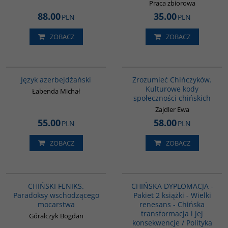
Praca zbiorowa
88.00
35.00
PLN
PLN
ZOBACZ
ZOBACZ
G1215
G351
BESTSELLER
Język azerbejdżański
Zrozumieć Chińczyków.
Kulturowe kody
Łabenda Michał
społeczności chińskich
Zajdler Ewa
55.00
58.00
PLN
PLN
ZOBACZ
ZOBACZ
G1177
PAG1087
BESTSELLER
CHIŃSKI FENIKS.
CHIŃSKA DYPLOMACJA -
Paradoksy wschodzącego
Pakiet 2 książki - Wielki
mocarstwa
renesans - Chińska
transformacja i jej
Góralczyk Bogdan
konsekwencje / Polityka