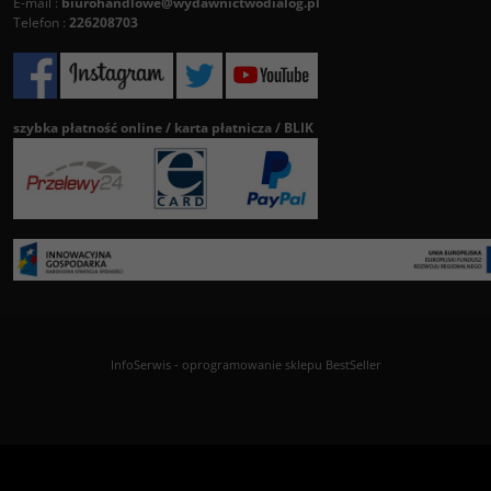
E-mail :
biurohandlowe@wydawnictwodialog.pl
Telefon :
226208703
szybka płatność online / karta płatnicza / BLIK
InfoSerwis
-
oprogramowanie sklepu BestSeller