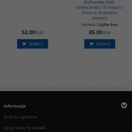
Kulturowe kody
społeczności chińskich /
Chiny w dziesięciu
słowach
Yu Hua / Zajdler Ewa
52.00
85.00
PLN
PLN
ZOBACZ
ZOBACZ
Informacje
Druk na życzenie
Opcje i koszty wysyłki