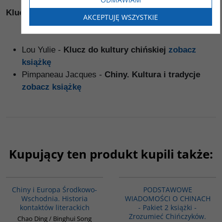
Klucz do kultury chińskiej / Chiny. Kultura i tradycje
AKCEPTUJĘ WSZYSTKIE
Lou Yulie -
Klucz do kultury chińskiej
zobacz
książkę
Pimpaneau Jacques -
Chiny. Kultura i tradycje
zobacz książkę
Kupujący ten produkt kupili także:
G1055
PAG1088
Chiny i Europa Środkowo-
PODSTAWOWE
Wschodnia. Historia
WIADOMOŚCI O CHINACH
kontaktów literackich
- Pakiet 2 książki -
Zrozumieć Chińczyków.
Chao Ding / Binghui Song