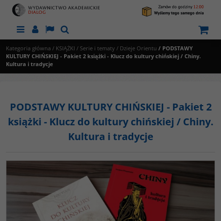
Menu
Panel
Lang
Szukaj
Kategoria główna
/
KSIĄŻKI
/
Serie i tematy
/
Dzieje Orientu
/
PODSTAWY
KULTURY CHIŃSKIEJ - Pakiet 2 książki - Klucz do kultury chińskiej / Chiny.
Kultura i tradycje
PODSTAWY KULTURY CHIŃSKIEJ - Pakiet 2
książki - Klucz do kultury chińskiej / Chiny.
Kultura i tradycje