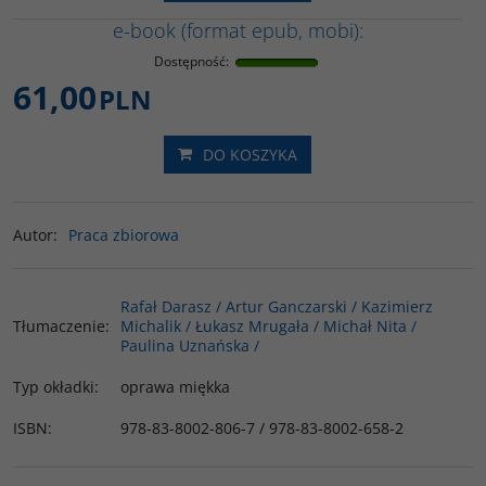
e-book (format epub, mobi):
Dostępność
:
61,00
PLN
DO KOSZYKA
Autor
:
Praca zbiorowa
Rafał Darasz / Artur Ganczarski / Kazimierz
Tłumaczenie
:
Michalik / Łukasz Mrugała / Michał Nita /
Paulina Uznańska /
Typ okładki
:
oprawa miękka
ISBN
:
978-83-8002-806-7 / 978-83-8002-658-2