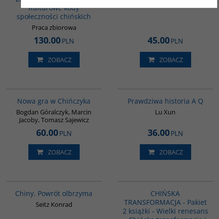
Kulturowe kody
społeczności chińskich
Praca zbiorowa
130.00
45.00
PLN
PLN
ZOBACZ
ZOBACZ
G1205
G648
BESTSELLER
Nowa gra w Chińczyka
Prawdziwa historia A Q
Bogdan Góralczyk, Marcin
Lu Xun
Jacoby, Tomasz Sajewicz
60.00
36.00
PLN
PLN
ZOBACZ
ZOBACZ
G027
PAG1086
Chiny. Powrót olbrzyma
CHIŃSKA
TRANSFORMACJA - Pakiet
Seitz Konrad
2 książki - Wielki renesans