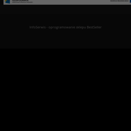
InfoSerwis
-
oprogramowanie sklepu BestSeller