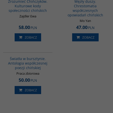
Zrozumieć Chińczyków.
Węzły duszy.
Kulturowe kody
Chrestomatia
społeczności chińskich
współczesnych
opowiadań chińskich
Zajdler Ewa
Mo Yan
58.00
47.00
PLN
PLN
ZOBACZ
ZOBACZ
G1131
Światła w bursztynie.
Antologia współczesnej
poezji chińskiej
Praca zbiorowa
50.00
PLN
ZOBACZ