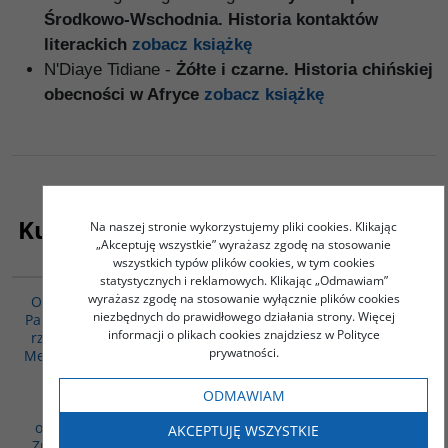
Środkowo-Wschodnia. Historia kontaktów
literackich
zobacz książkę
N'Diaye Tidiane -
Żółte i czarne. Historia chińskiej
obecności w Afryce
zobacz książkę
Kupujący ten produkt kupili także:
Na naszej stronie wykorzystujemy pliki cookies. Klikając
„Akceptuję wszystkie” wyrażasz zgodę na stosowanie
wszystkich typów plików cookies, w tym cookies
PAG1103
00235G
statystycznych i reklamowych. Klikając „Odmawiam”
wyrażasz zgodę na stosowanie wyłącznie plików cookies
OCZAMI CHIŃCZYKÓW -
Czego chcą Chiny?
niezbędnych do prawidłowego działania strony. Więcej
Pakiet 3 książki - O sztuce
Godement Francois
informacji o plikach cookies znajdziesz w Polityce
rządzenia według Mozi,
prywatności.
Mengzi, Xunzi, Han Feizi /
Węzły duszy.
Chrestomatia
ODMAWIAM
współczesnych
opowiadań chińskich /
AKCEPTUJĘ WSZYSTKIE
Zrozumieć Chińczyków.