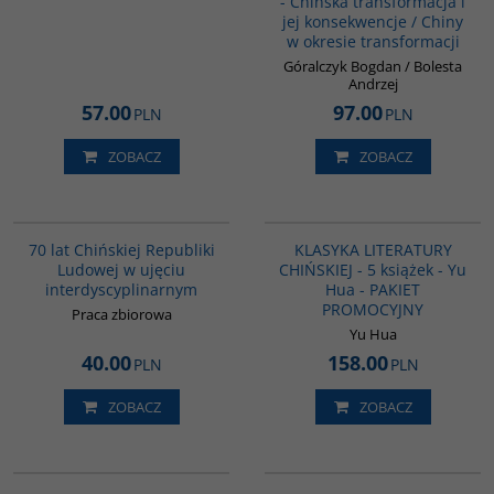
- Chińska transformacja i
jej konsekwencje / Chiny
w okresie transformacji
Góralczyk Bogdan / Bolesta
Andrzej
57.00
97.00
PLN
PLN
ZOBACZ
ZOBACZ
G1126
PAG1011
70 lat Chińskiej Republiki
KLASYKA LITERATURY
Ludowej w ujęciu
CHIŃSKIEJ - 5 książek - Yu
interdyscyplinarnym
Hua - PAKIET
PROMOCYJNY
Praca zbiorowa
Yu Hua
40.00
158.00
PLN
PLN
ZOBACZ
ZOBACZ
G351
G317