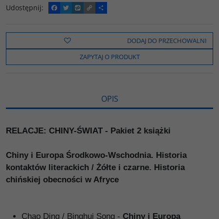
Udostępnij
:
F
T
W
C
P
a
w
y
o
o
c
i
k
p
d
e
t
o
y
z
b
t
p
L
i
DODAJ DO PRZECHOWALNI
o
e
i
e
o
r
n
l
ZAPYTAJ O PRODUKT
k
k
s
i
ę
OPIS
RELACJE: CHINY-ŚWIAT - Pakiet 2 książki
Chiny i Europa Środkowo-Wschodnia. Historia
kontaktów literackich / Żółte i czarne. Historia
chińskiej obecności w Afryce
Chao Ding / Binghui Song -
Chiny i Europa