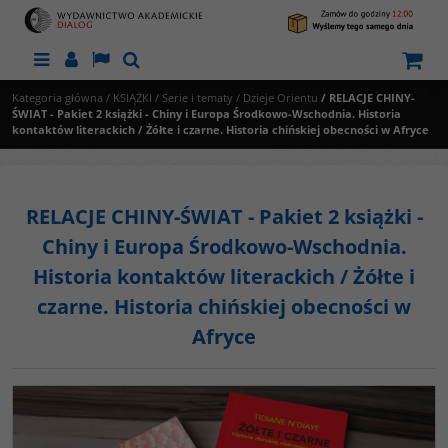
Menu
Panel
Lang
Szukaj
Kategoria główna
/
KSIĄŻKI
/
Serie i tematy
/
Dzieje Orientu
/
RELACJE CHINY-
ŚWIAT - Pakiet 2 książki - Chiny i Europa Środkowo-Wschodnia. Historia
kontaktów literackich / Żółte i czarne. Historia chińskiej obecności w Afryce
RELACJE CHINY-ŚWIAT - Pakiet 2 książki -
Chiny i Europa Środkowo-Wschodnia.
Historia kontaktów literackich / Żółte i
czarne. Historia chińskiej obecności w
Afryce