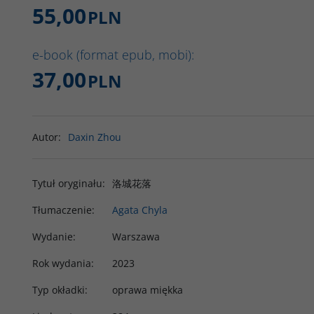
55,00
PLN
e-book (format epub, mobi):
37,00
PLN
Autor
:
Daxin Zhou
Tytuł oryginału
:
洛城花落
Tłumaczenie
:
Agata Chyla
Wydanie
:
Warszawa
Rok wydania
:
2023
Typ okładki
:
oprawa miękka