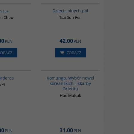
BESTSELLER
szcz
Dzieci solnych pól
im Chew
Tsai Suh-Fen
00
42.00
PLN
PLN
ZOBACZ
ZOBACZ
G1066
00229G
BESTSELLER
orderca
Komungo. Wybór nowel
koreańskich - Skarby
A Yi
Orientu
Han Malsuk
00
31.00
PLN
PLN