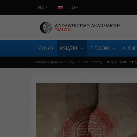
PLN
Polski
O NAS
KSIĄŻKI
E-BOOKI
AUDI
Kategoria główna
/
KSIĄŻKI
/
Serie i tematy
/
Dzieje Orientu
/
Op