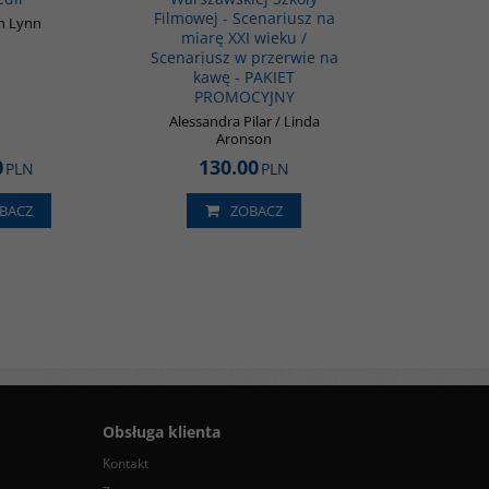
Filmowej - Scenariusz na
n Lynn
miarę XXI wieku /
Scenariusz w przerwie na
kawę - PAKIET
PROMOCYJNY
Alessandra Pilar / Linda
Aronson
0
130.00
PLN
PLN
BACZ
ZOBACZ
Obsługa klienta
Kontakt