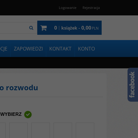
Logowanie
Rejestracja
0
0,00
|
książek -
PLN
CJE
ZAPOWIEDZI
KONTAKT
KONTO
go rozwodu
 WYBIERZ