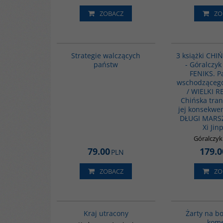
ZOBACZ
ZO
G1200
BESTSELLER
Strategie walczących
3 książki CHI
państw
- Góralczyk
FENIKS. P
wschodząceg
/ WIELKI 
Chińska tran
jej konsekwe
DŁUGI MARSZ
Xi Jin
Góralczy
79.00
179.0
PLN
ZOBACZ
ZO
G1199
Kraj utracony
Żarty na b
kome