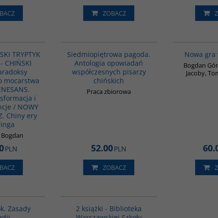
BACZ
ZOBACZ
G1178
G1017
ŃSKI TRYPTYK
Siedmiopiętrowa pagoda.
Nowa gra 
 - CHIŃSKI
Antologia opowiadań
Bogdan Góra
aradoksy
współczesnych pisarzy
Jacoby, To
o mocarstwa
chińskich
RENESANS.
Praca zbiorowa
sformacja i
ncje / NOWY
. Chiny ery
pinga
k Bogdan
0
52.00
60.
PLN
PLN
BACZ
ZOBACZ
G1001
PAG1036
ok. Zasady
2 książki - Biblioteka
dii
Warszawskiej Szkoły