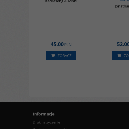
Kadreseng Auvinni
Jonatha
45.00
52.0
PLN
ZOBACZ
ZO
Informacje
Druk na życzenie