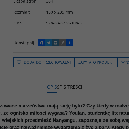
Liczba stron
:
384
Rozmiar
:
150 x 235 mm
ISBN
:
978-83-8238-108-5
Udostępnij
:
F
T
W
C
P
a
w
y
o
o
c
i
k
p
d
e
t
o
y
z
b
t
p
L
i
DODAJ DO PRZECHOWALNI
ZAPYTAJ O PRODUKT
WYD
o
e
i
e
o
r
n
l
k
k
s
i
ę
OPIS
SPIS TREŚCI
owane małżeństwa mają rację bytu? Czy kiedy w małżeń
e, że ognisko miłości wygasa? Youlan, studentkę literatu
i z wiejskich przedmieść Nanyangu, zapoznaje ze sobą w
ie oraz najważniejsze wydarzenia z życia pary. Kiedy 