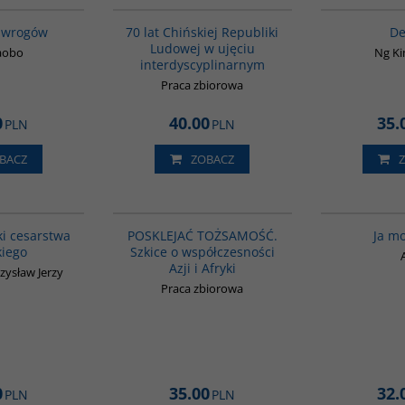
 wrogów
70 lat Chińskiej Republiki
De
Ludowej w ujęciu
iaobo
Ng K
interdyscyplinarnym
Praca zbiorowa
0
40.00
35.
PLN
PLN
BACZ
ZOBACZ
00075G
G1166
ki cesarstwa
POSKLEJAĆ TOŻSAMOŚĆ.
Ja m
kiego
Szkice o współczesności
Azji i Afryki
zysław Jerzy
Praca zbiorowa
0
35.00
32.
PLN
PLN