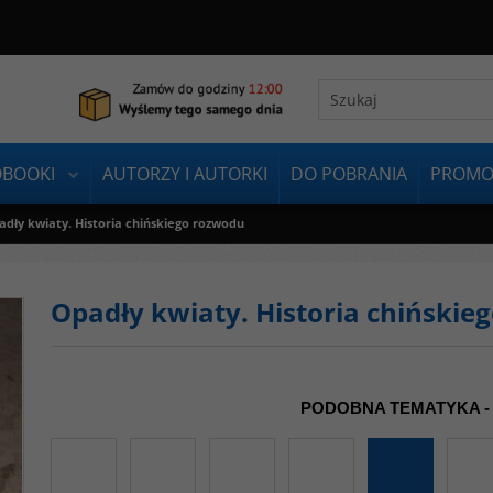
OBOOKI
AUTORZY I AUTORKI
DO POBRANIA
PROMO
adły kwiaty. Historia chińskiego rozwodu
Opadły kwiaty. Historia chińskie
PODOBNA TEMATYKA -