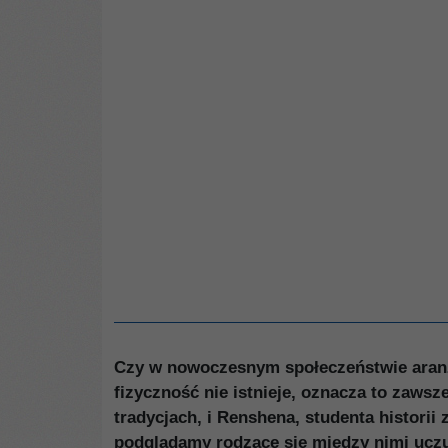
Czy w nowoczesnym społeczeństwie aranż
fizyczność nie istnieje, oznacza to zawsz
tradycjach, i Renshena, studenta histori
podglądamy rodzące się między nimi uczuc