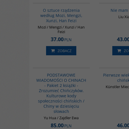
O sztuce rządzenia
Nie mam
według Mozi, Mengzi,
Liu X
Xunzi, Han Feizi
Mozi / Mengzi / Xunzi / Han
Feizi
37.00
43.0
PLN
ZOBACZ
ZO
PAG1088
PODSTAWOWE
Pierwsze wie
WIADOMOŚCI O CHINACH
chińs
- Pakiet 2 książki -
Künstler Miec
Zrozumieć Chińczyków.
Kulturowe kody
społeczności chińskich /
Chiny w dziesięciu
słowach
Yu Hua / Zajdler Ewa
85.00
46.0
PLN