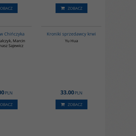
ZOBACZ
ZOBACZ
G1205
G776
BESTSELLER
w Chińczyka
Kroniki sprzedawcy krwi
lczyk, Marcin
Yu Hua
masz Sajewicz
00
33.00
PLN
PLN
ZOBACZ
ZOBACZ