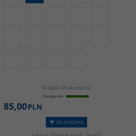
książka drukowana:
Dostępność
:
85,00
PLN
DO KOSZYKA
e-book (format epub, mobi):