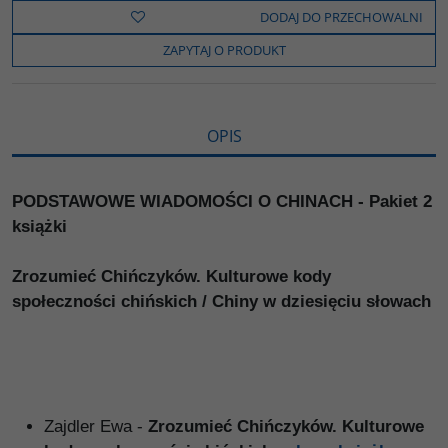
b
t
p
L
i
DODAJ DO PRZECHOWALNI
o
e
i
e
o
r
n
l
ZAPYTAJ O PRODUKT
k
k
s
i
ę
OPIS
PODSTAWOWE WIADOMOŚCI O CHINACH - Pakiet 2
książki
Zrozumieć Chińczyków. Kulturowe kody
społeczności chińskich / Chiny w dziesięciu słowach
Zajdler Ewa -
Zrozumieć Chińczyków. Kulturowe