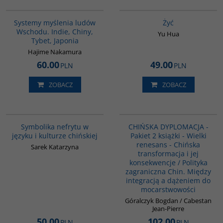
G6014
G827
Systemy myślenia ludów
Żyć
Wschodu. Indie, Chiny,
Yu Hua
Tybet, Japonia
Hajime Nakamura
60.00
49.00
PLN
PLN
ZOBACZ
ZOBACZ
00232G
PAG1087
Symbolika nefrytu w
CHIŃSKA DYPLOMACJA -
języku i kulturze chińskiej
Pakiet 2 książki - Wielki
renesans - Chińska
Sarek Katarzyna
transformacja i jej
konsekwencje / Polityka
zagraniczna Chin. Między
integracją a dążeniem do
mocarstwowości
Góralczyk Bogdan / Cabestan
Jean-Pierre
50.00
102.00
PLN
PLN