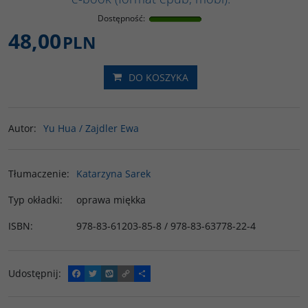
Dostępność
:
48,00
PLN
DO KOSZYKA
Autor
:
Yu Hua / Zajdler Ewa
Tłumaczenie
:
Katarzyna Sarek
Typ okładki
:
oprawa miękka
ISBN
:
978-83-61203-85-8 / 978-83-63778-22-4
Udostępnij
:
F
T
W
C
P
a
w
y
o
o
c
i
k
p
d
e
t
o
y
z