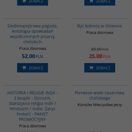
ZOBACZ
ZOBACZ
G1017
G020
PROMOCJA
Siedmiopiętrowa pagoda.
Być kobietą w Oriencie
Antologia opowiadań
Praca zbiorowa
współczesnych pisarzy
chińskich
Praca zbiorowa
48.00
PLN
52.00
25.00
PLN
PLN
ZOBACZ
ZOBACZ
GPA03
00075G
HISTORIA I RELIGIE INDII -
Pierwsze wieki cesarstwa
3 książki - Dżinizm.
chińskiego
Starożytna religia Indii /
Künstler Mieczysław Jerzy
Hinduizm / Indie. Zarys
historii - PAKIET
PROMOCYJNY
Praca zbiorowa