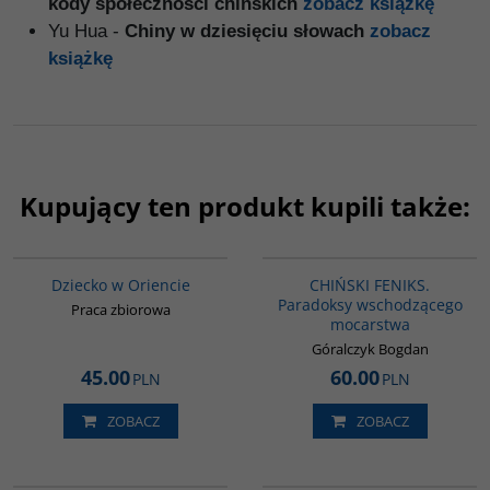
kody społeczności chińskich
zobacz książkę
Yu Hua -
Chiny w dziesięciu słowach
zobacz
książkę
Kupujący ten produkt kupili także:
G048
G1177
BESTSELLER
Dziecko w Oriencie
CHIŃSKI FENIKS.
Paradoksy wschodzącego
Praca zbiorowa
mocarstwa
Góralczyk Bogdan
45.00
60.00
PLN
PLN
ZOBACZ
ZOBACZ
PAG1173
G640