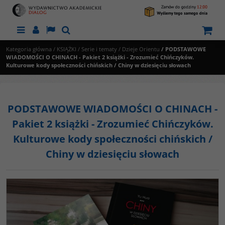
Menu
Panel
Lang
Szukaj
Kategoria główna
/
KSIĄŻKI
/
Serie i tematy
/
Dzieje Orientu
/
PODSTAWOWE
WIADOMOŚCI O CHINACH - Pakiet 2 książki - Zrozumieć Chińczyków.
Kulturowe kody społeczności chińskich / Chiny w dziesięciu słowach
PODSTAWOWE WIADOMOŚCI O CHINACH -
Pakiet 2 książki - Zrozumieć Chińczyków.
Kulturowe kody społeczności chińskich /
Chiny w dziesięciu słowach