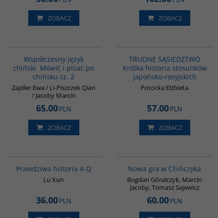
ZOBACZ
ZOBACZ
G335
G1220
BESTSELLER
Współczesny język
TRUDNE SĄSIEDZTWO
chiński. Mówić i pisać po
Krótka historia stosunków
chińsku cz. 2
japońsko-rosyjskich
Zajdler Ewa / Li-Piszczek Qian
Potocka Elżbieta
/ Jacoby Marcin
65.00
57.00
PLN
PLN
ZOBACZ
ZOBACZ
G648
G1205
BESTSELLER
Prawdziwa historia A Q
Nowa gra w Chińczyka
Lu Xun
Bogdan Góralczyk, Marcin
Jacoby, Tomasz Sajewicz
36.00
60.00
PLN
PLN