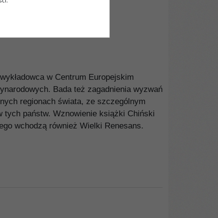
ci.
ta, wykładowca w Centrum Europejskim
dzynarodowych. Bada też zagadnienia wyzwań
żnych regionach świata, ze szczególnym
 tych państw. Wznowienie książki Chiński
rego wchodzą również Wielki Renesans.