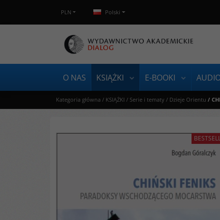
PLN
Polski
O NAS
KSIĄŻKI
E-BOOKI
AUDI
Kategoria główna
/
KSIĄŻKI
/
Serie i tematy
/
Dzieje Orientu
/
CH
BESTSEL