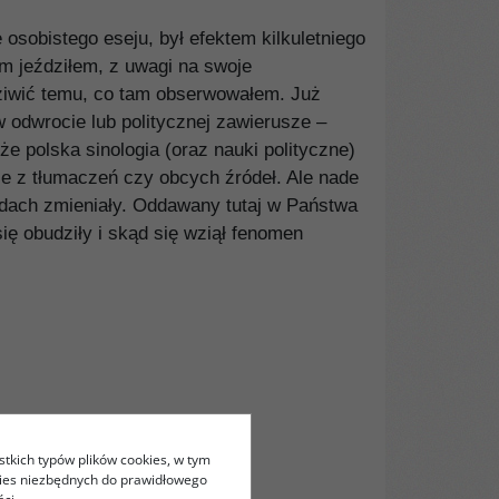
osobistego eseju, był efektem kilkuletniego
am jeździłem, z uwagi na swoje
adziwić temu, co tam obserwowałem. Już
w odwrocie lub politycznej zawierusze –
e polska sinologia (oraz nauki polityczne)
ie z tłumaczeń czy obcych źródeł. Ale nade
kadach zmieniały. Oddawany tutaj w Państwa
ię obudziły i skąd się wziął fenomen
stkich typów plików cookies, w tym
kies niezbędnych do prawidłowego