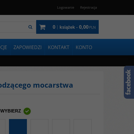
Logowanie
Rejestracja
0
0,00
|
książek -
PLN
CJE
ZAPOWIEDZI
KONTAKT
KONTO
hodzącego mocarstwa
 WYBIERZ