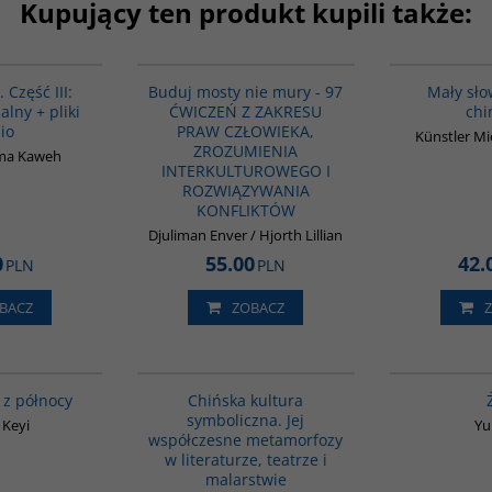
Kupujący ten produkt kupili także:
G131
G639
BESTSELLER
. Część III:
Buduj mosty nie mury - 97
Mały sło
alny + pliki
ĆWICZEŃ Z ZAKRESU
chi
io
PRAW CZŁOWIEKA,
Künstler Mi
ZROZUMIENIA
ma Kaweh
INTERKULTUROWEGO I
ROZWIĄZYWANIA
KONFLIKTÓW
Djuliman Enver / Hjorth Lillian
0
55.00
42.
PLN
PLN
BACZ
ZOBACZ
G1171
G028
BESTSELLER
 z północy
Chińska kultura
symboliczna. Jej
 Keyi
Yu
współczesne metamorfozy
w literaturze, teatrze i
malarstwie