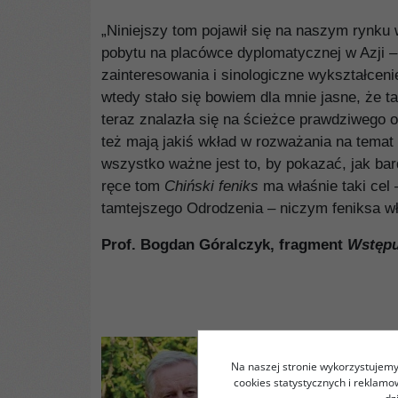
„Niniejszy tom pojawił się na naszym rynku 
pobytu na placówce dyplomatycznej w Azji – 
zainteresowania i sinologiczne wykształceni
wtedy stało się bowiem dla mnie jasne, że t
teraz znalazła się na ścieżce prawdziwego o
też mają jakiś wkład w rozważania na temat
wszystko ważne jest to, by pokazać, jak ba
ręce tom
Chiński feniks
ma właśnie taki cel 
tamtejszego Odrodzenia – niczym feniksa wł
Prof. Bogdan Góralczyk, fragment
Wstępu
Na naszej stronie wykorzystujemy 
cookies statystycznych i reklam