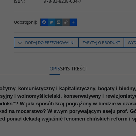
ISBN
:
978-83-8238-034-7
Udostępnij
:
F
T
W
C
P
a
w
y
o
o
c
i
k
p
d
e
t
o
y
z
b
t
p
L
i
DODAJ DO PRZECHOWALNI
ZAPYTAJ O PRODUKT
WYD
o
e
i
e
o
r
n
l
k
k
s
i
ę
OPIS
SPIS TREŚCI
żytny, komunistyczny i kapitalistyczny, bogaty i biedny, 
esyjny i wolnomyślicielski, konserwatywny i rewizjonist
adoks”? W jaki sposób kraj pogrążony w biedzie w czasa
dekad na mocarstwo? W swym porywającym eseju prof. Gó
ed ponad dekadą wyjaśnić fenomen chińskich reform i s