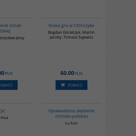
G176
G1205
BESTSELLER
wnik sztuki
Nowa gra w Chińczyka
ńskiej
Bogdan Góralczyk, Marcin
Jacoby, Tomasz Sajewicz
eczysław Jerzy
00
60.00
PLN
PLN
ZOBACZ
ZOBACZ
G827
00171G
Żyć
Opowiadania (wydanie
chińsko-polskie)
 Hua
Lu Xun