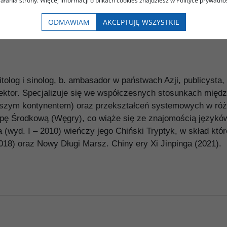
iałania strony. Więcej informacji o plikach cookies znajdziesz w Polityce prywatnoś
ODMAWIAM
AKCEPTUJĘ WSZYSTKIE
itolog i sinolog, b. ambasador w państwach Azji, publicys
rektor. Specjalizuje się we współczesnych stosunkach mię
a naszym kontynentem) oraz przekształceń systemowych w ró
opę Środkową (Węgry), co wiąże się ze znajomością języków
(wyd. I – 2010) wieńczy jego Chiński Tryptyk, w skład któ
018) oraz Nowy Długi Marsz. Chiny ery Xi Jinpinga (2021).