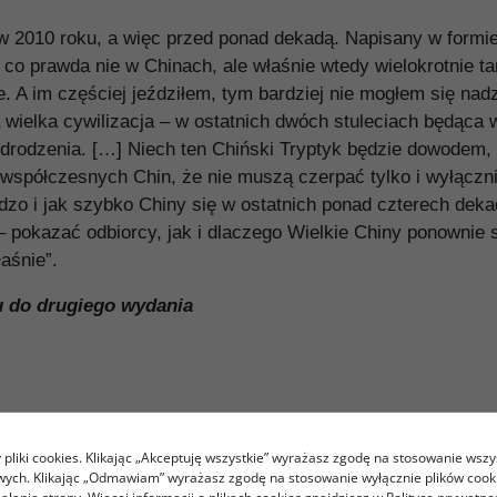
w 2010 roku, a więc przed ponad dekadą. Napisany w formie 
co prawda nie w Chinach, ale właśnie wtedy wielokrotnie t
e. A im częściej jeździłem, tym bardziej nie mogłem się n
a wielka cywilizacja – w ostatnich dwóch stuleciach będąca 
drodzenia. […] Niech ten Chiński Tryptyk będzie dowodem, ż
 współczesnych Chin, że nie muszą czerpać tylko i wyłączn
rdzo i jak szybko Chiny się w ostatnich ponad czterech de
– pokazać odbiorcy, jak i dlaczego Wielkie Chiny ponownie s
aśnie”.
 do drugiego wydania
pliki cookies. Klikając „Akceptuję wszystkie” wyrażasz zgodę na stosowanie wszy
owych. Klikając „Odmawiam” wyrażasz zgodę na stosowanie wyłącznie plików coo