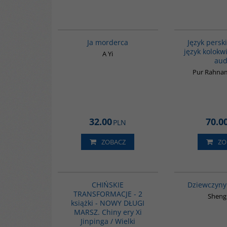
G1066
BESTSELLER
Ja morderca
Język perski
język kolokwi
A Yi
aud
Pur Rahna
32.00
70.0
PLN
ZOBACZ
ZO
G1157
CHIŃSKIE
Dziewczyny
TRANSFORMACJE - 2
Sheng
książki - NOWY DŁUGI
MARSZ. Chiny ery Xi
Jinpinga / Wielki