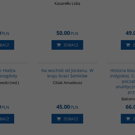
Kasarełło Lidia
0
50.00
49.
PLN
PLN
BACZ
ZOBACZ
00061G
G583
n Hodża.
Na wschód od Jordanu. W
Historia klas
anegdoty
kraju braci Semitów
indyjskiej. 
począt
ewski (red.)
Citlak Amadeusz
analityczn
prz
Balcero
0
45.00
66.
PLN
PLN
BACZ
ZOBACZ
G1158
GPA50