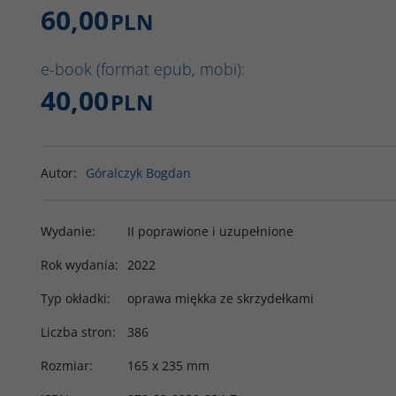
60,00
PLN
e-book (format epub, mobi):
40,00
PLN
Autor
:
Góralczyk Bogdan
Wydanie
:
II poprawione i uzupełnione
Rok wydania
:
2022
Typ okładki
:
oprawa miękka ze skrzydełkami
Liczba stron
:
386
Rozmiar
:
165 x 235 mm