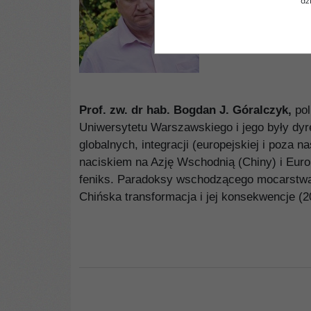
dz
Prof. zw. dr hab. Bogdan J. Góralczyk,
pol
Uniwersytetu Warszawskiego i jego były dy
globalnych, integracji (europejskiej i poz
naciskiem na Azję Wschodnią (Chiny) i Eur
feniks. Paradoksy wschodzącego mocarstwa 
Chińska transformacja i jej konsekwencje (2