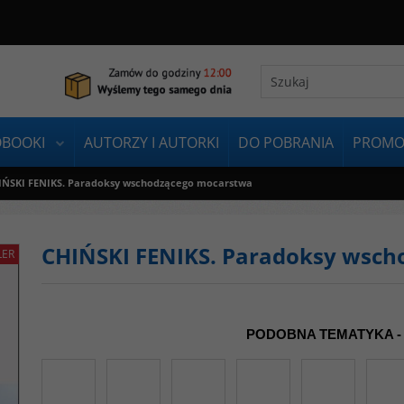
OBOOKI
AUTORZY I AUTORKI
DO POBRANIA
PROMO
IŃSKI FENIKS. Paradoksy wschodzącego mocarstwa
CHIŃSKI FENIKS. Paradoksy wsc
LER
PODOBNA TEMATYKA -