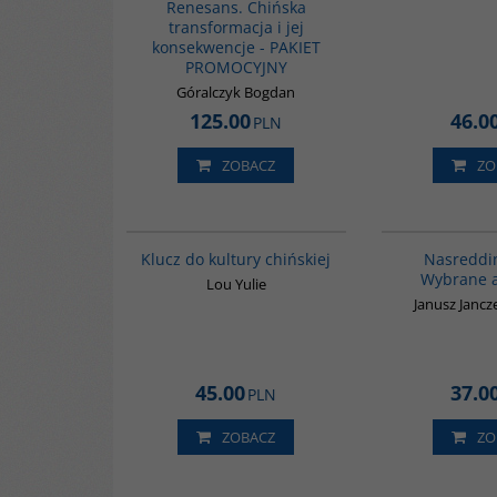
Renesans. Chińska
transformacja i jej
konsekwencje - PAKIET
PROMOCYJNY
Góralczyk Bogdan
125.00
46.0
PLN
ZOBACZ
ZO
G1172
BESTSELLER
Klucz do kultury chińskiej
Nasreddi
Wybrane 
Lou Yulie
Janusz Jancz
45.00
37.0
PLN
ZOBACZ
ZO
G011