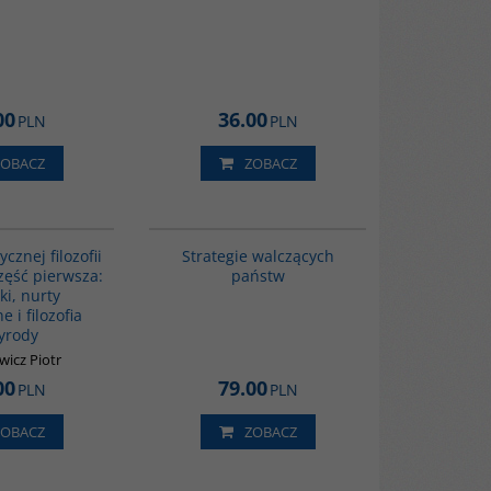
00
36.00
PLN
PLN
ZOBACZ
ZOBACZ
G086
G1200
BESTSELLER
ycznej filozofii
Strategie walczących
Część pierwsza:
państw
ki, nurty
e i filozofia
yrody
wicz Piotr
00
79.00
PLN
PLN
ZOBACZ
ZOBACZ