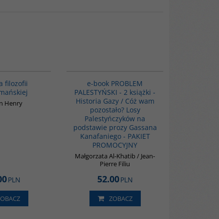
G082
PAG1041
 filozofii
e-book PROBLEM
mańskiej
PALESTYŃSKI - 2 książki -
Historia Gazy / Cóż wam
n Henry
pozostało? Losy
Palestyńczyków na
podstawie prozy Gassana
Kanafaniego - PAKIET
PROMOCYJNY
Małgorzata Al-Khatib / Jean-
Pierre Filiu
00
52.00
PLN
PLN
ZOBACZ
ZOBACZ