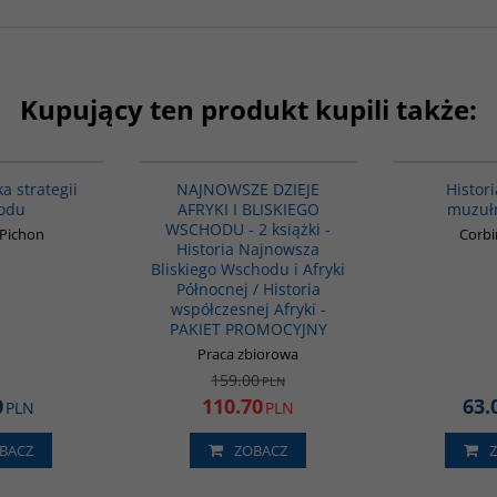
Kupujący ten produkt kupili także:
G586
G1122
PROMOCJA
ka strategii
NAJNOWSZE DZIEJE
Historia
odu
AFRYKI I BLISKIEGO
muzuł
WSCHODU - 2 książki -
 Pichon
Corbi
Historia Najnowsza
Bliskiego Wschodu i Afryki
Północnej / Historia
współczesnej Afryki -
PAKIET PROMOCYJNY
Praca zbiorowa
159.00
PLN
0
110.70
63.
PLN
PLN
BACZ
ZOBACZ