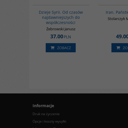
00101G
Dzieje Syrii. Od czasów
Iran. Państw
najdawniejszych do
Stolarczyk 
współczesności
Żebrowski Janusz
37.00
49.0
PLN
ZOBACZ
ZO
Informacje
Druk na życzenie
Opcje i koszty wysyłki