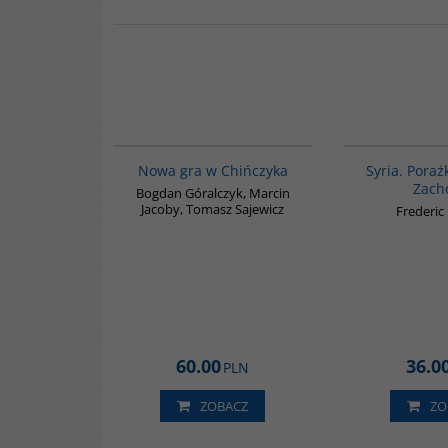
G1205
BESTSELLER
Nowa gra w Chińczyka
Syria. Poraż
Zach
Bogdan Góralczyk, Marcin
Jacoby, Tomasz Sajewicz
Frederic
60.00
36.0
PLN
ZOBACZ
ZO