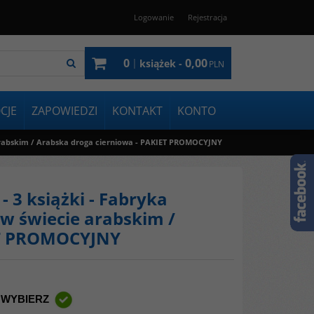
Logowanie
Rejestracja
0
0,00
|
książek -
PLN
CJE
ZAPOWIEDZI
KONTAKT
KONTO
e arabskim / Arabska droga cierniowa - PAKIET PROMOCYJNY
 3 książki - Fabryka
a w świecie arabskim /
ET PROMOCYJNY
 WYBIERZ