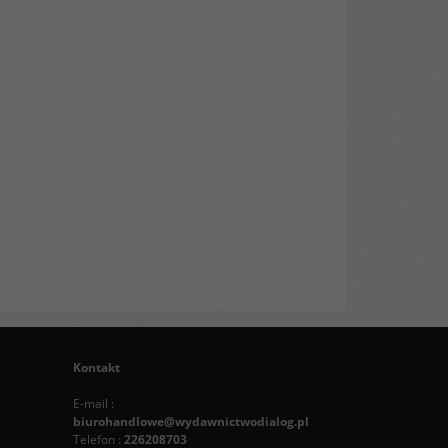
Kontakt
E-mail :
biurohandlowe@wydawnictwodialog.pl
Telefon :
226208703