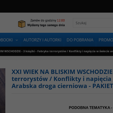
OBOOKI
AUTORZY I AUTORKI
DO POBRANIA
PROMO
IM WSCHODZIE - 3 książki - Fabryka terrorystów / Konflikty i napięcia w świeci
XXI WIEK NA BLISKIM WSCHODZIE -
terrorystów / Konflikty i napięci
Arabska droga cierniowa - PAKI
PODOBNA TEMATYKA -