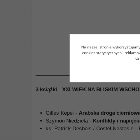
Na naszej stronie wykorzystujemy 
cookies statystycznych i reklam
dz
3 książki - XXI WIEK NA BLISKIM WSC
Gilles Kepel -
Arabska droga cierniowa
Szymon Niedziela -
Konflikty i napięc
ks. Patrick Desbois / Costel Nastasie -