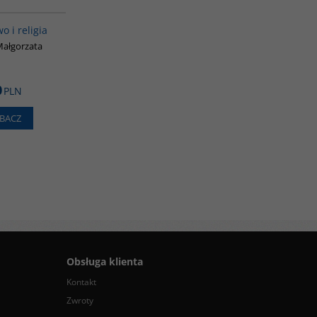
00069G
o i religia
Małgorzata
0
PLN
BACZ
Obsługa klienta
Kontakt
Zwroty