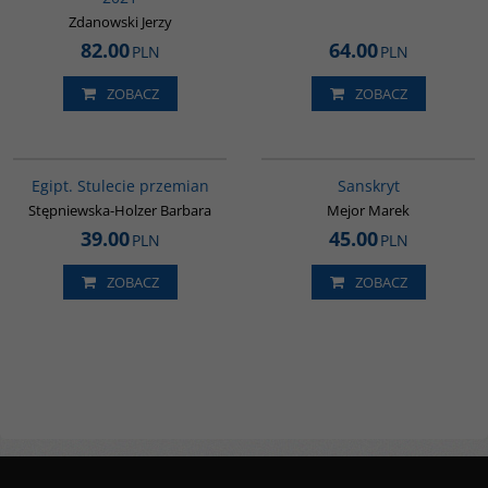
Zdanowski Jerzy
82.00
64.00
PLN
PLN
ZOBACZ
ZOBACZ
G055
G261
Egipt. Stulecie przemian
Sanskryt
Stępniewska-Holzer Barbara
Mejor Marek
39.00
45.00
PLN
PLN
ZOBACZ
ZOBACZ