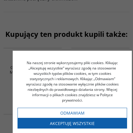
Kupujący ten produkt kupili także:
G045
G538
Dydaktyka języka
Bajki arabskie nie tylko
arabskiego
dla dorosłych
Na naszej stronie wykorzystujemy pliki cookies. Klikając
Górska Elżbieta / Skoczek
Kass George
„Akceptuję wszystkie” wyrażasz zgodę na stosowanie
Marek (współpraca Adnan
wszystkich typów plików cookies, w tym cookies
Hasan)
statystycznych i reklamowych. Klikając „Odmawiam”
55.00
18.00
wyrażasz zgodę na stosowanie wyłącznie plików cookies
PLN
PLN
niezbędnych do prawidłowego działania strony. Więcej
informacji o plikach cookies znajdziesz w Polityce
ZOBACZ
ZOBACZ
prywatności.
G071
G365
ODMAWIAM
BESTSELLER
Gramatyka języka
Przygody Sindbada
AKCEPTUJĘ WSZYSTKIE
arabskiego. Tom II
Żeglarza (wydanie
arabsko-polskie)