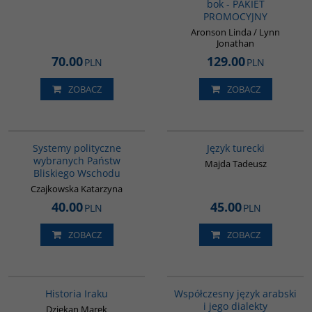
bok - PAKIET
PROMOCYJNY
Aronson Linda / Lynn
Jonathan
70.00
129.00
PLN
PLN
ZOBACZ
ZOBACZ
00008G
G134
Systemy polityczne
Język turecki
wybranych Państw
Majda Tadeusz
Bliskiego Wschodu
Czajkowska Katarzyna
40.00
45.00
PLN
PLN
ZOBACZ
ZOBACZ
G085
G333
Historia Iraku
Współczesny język arabski
i jego dialekty
Dziekan Marek