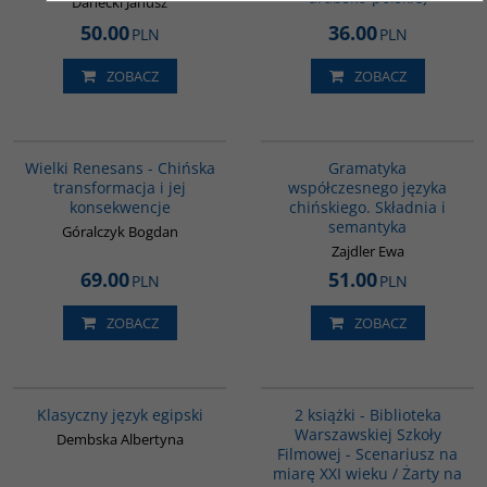
Danecki Janusz
50.00
36.00
PLN
PLN
ZOBACZ
ZOBACZ
00307G
G410
BESTSELLER
Wielki Renesans - Chińska
Gramatyka
transformacja i jej
współczesnego języka
konsekwencje
chińskiego. Składnia i
semantyka
Góralczyk Bogdan
Zajdler Ewa
69.00
51.00
PLN
PLN
ZOBACZ
ZOBACZ
G147
PAG1013
Klasyczny język egipski
2 książki - Biblioteka
Warszawskiej Szkoły
Dembska Albertyna
Filmowej - Scenariusz na
miarę XXI wieku / Żarty na