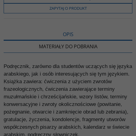
o
e
i
e
o
r
n
l
ZAPYTAJ O PRODUKT
k
k
s
i
ę
OPIS
MATERIAŁY DO POBRANIA
Podręcznik, zarówno dla studentów uczących się języka
arabskiego, jak i osób interesujących się tym językiem.
Książka zawiera: ćwiczenia z użyciem zwrotów
frazeologicznych, ćwiczenia zawierające terminy
muzułmańskie i chrześcijańskie, wzory listów, terminy
konwersacyjne i zwroty okolicznościowe (powitanie,
pożegnanie, otwarcie i zamknięcie obrad lub zebrania),
gratulacje, życzenia, kondolencje, fragmenty utworów
współczesnych pisarzy arabskich, kalendarz w świecie
arabskim, podręczny słowniczek.