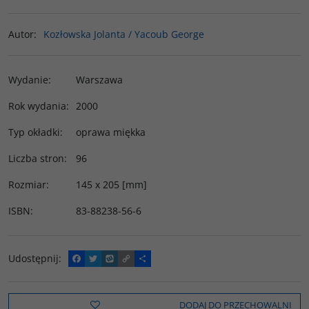
Autor
:
Kozłowska Jolanta / Yacoub George
Wydanie
:
Warszawa
Rok wydania
:
2000
Typ okładki
:
oprawa miękka
Liczba stron
:
96
Rozmiar
:
145 x 205 [mm]
ISBN
:
83-88238-56-6
Udostępnij
:
F
T
W
C
P
a
w
y
o
o
c
i
k
p
d
e
t
o
y
z
b
t
p
L
i
DODAJ DO PRZECHOWALNI