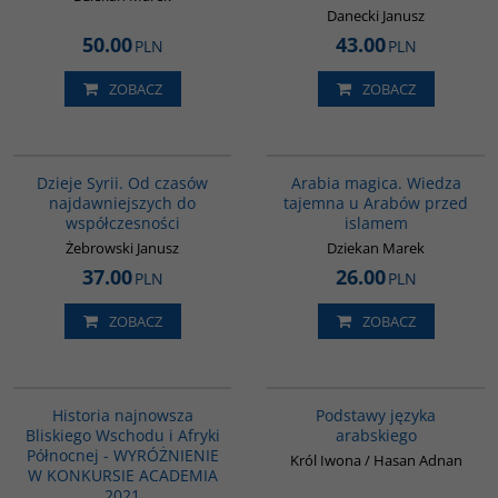
Danecki Janusz
50.00
43.00
PLN
PLN
ZOBACZ
ZOBACZ
00101G
00071G
Dzieje Syrii. Od czasów
Arabia magica. Wiedza
najdawniejszych do
tajemna u Arabów przed
współczesności
islamem
Żebrowski Janusz
Dziekan Marek
37.00
26.00
PLN
PLN
ZOBACZ
ZOBACZ
G1039
G234
BESTSELLER
Historia najnowsza
Podstawy języka
Bliskiego Wschodu i Afryki
arabskiego
Północnej - WYRÓŻNIENIE
Król Iwona / Hasan Adnan
W KONKURSIE ACADEMIA
2021