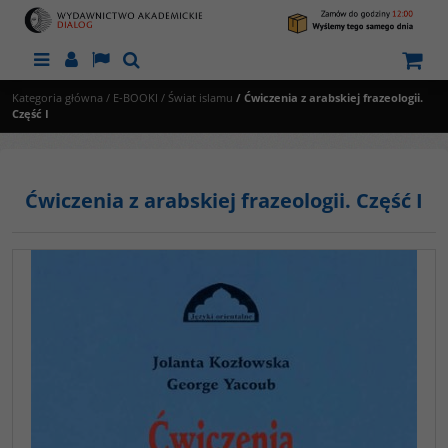
Menu
Panel
Lang
Szukaj
Kategoria główna
/
E-BOOKI
/
Świat islamu
/
Ćwiczenia z arabskiej frazeologii.
Część I
Ćwiczenia z arabskiej frazeologii. Część I