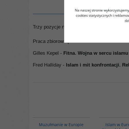
Na naszej stronie wykorzystujemy 
cookies statystycznych i reklam
dz
Trzy pozycje nieodzowne w bibliotece każdeg
Praca zbiorowa pod red. Xaviera Raufera -
A
Gilles Kepel -
Fitna. Wojna w sercu islamu
Fred Halliday -
Islam i mit konfrontacji. Re
G521
Muzułmanie w Europie
Islam w Eur