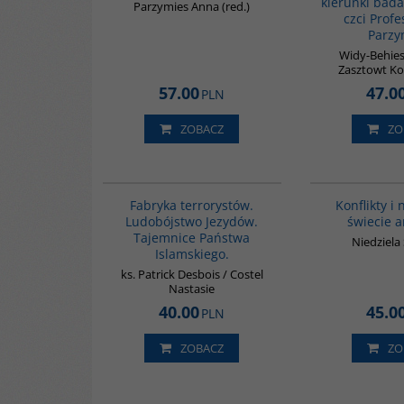
kierunki bada
Parzymies Anna (red.)
czci Prof
Parzy
Widy-Behies
Zasztowt Ko
57.00
47.0
PLN
ZOBACZ
ZO
G1002
Fabryka terrorystów.
Konflikty i
Ludobójstwo Jezydów.
świecie 
Tajemnice Państwa
Niedziel
Islamskiego.
ks. Patrick Desbois / Costel
Nastasie
40.00
45.0
PLN
ZOBACZ
ZO