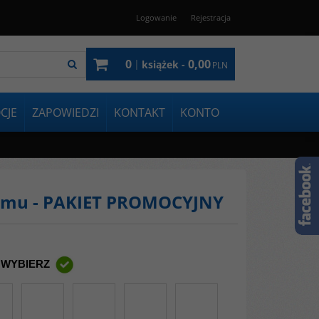
Logowanie
Rejestracja
0
0,00
|
książek -
PLN
CJE
ZAPOWIEDZI
KONTAKT
KONTO
slamu - PAKIET PROMOCYJNY
 WYBIERZ