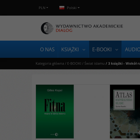
PLN
Polski
O NAS
KSIĄŻKI
E-BOOKI
AUDI
Kategoria główna
/
E-BOOKI
/
Świat islamu
/
3 książki - Wokół