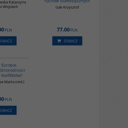
ruchów islamistycznych
wska Katarzyna
ki Wojciech
Izak Krzysztof
00
77.00
PLN
PLN
ZOBACZ
ZOBACZ
G113
 Europie.
óżnorodności
 konfliktów?
e Marta (red.)
00
PLN
ZOBACZ