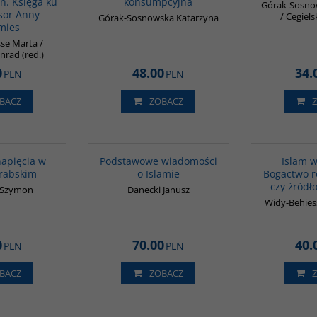
ń. Księga ku
konsumpcyjna
Górak-Sosno
esor Anny
/ Cegiels
Górak-Sosnowska Katarzyna
mies
se Marta /
nrad (red.)
0
48.00
34.
PLN
PLN
BACZ
ZOBACZ
00023G
00035G
 napięcia w
Podstawowe wiadomości
Islam w
arabskim
o Islamie
Bogactwo r
czy źródło
a Szymon
Danecki Janusz
Widy-Behiess
0
70.00
40.
PLN
PLN
BACZ
ZOBACZ