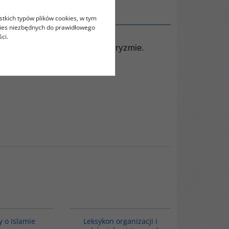
stkich typów plików cookies, w tym
kies niezbędnych do prawidłowego
ci.
wiata, mitami i prawdą o terroryzmie.
G595
G587
 o Islamie
Leksykon organizacji i