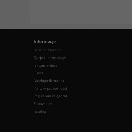
Informacje
Druk na życzenie
Opcje i koszty wysyłki
Jak zamawiać?
O nas
Niezbędnik Autora
Polityka prywatności
Regulamin księgarni
Zapowiedzi
Katalog