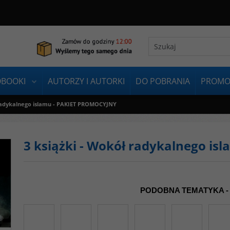
OBOOKI
AUTORZY I AUTORKI
DO POBRANIA
PROMO
 radykalnego islamu - PAKIET PROMOCYJNY
3 książki - Wokół radykalnego i
PODOBNA TEMATYKA -