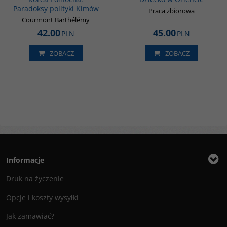
Paradoksy polityki Kimów
Praca zbiorowa
Courmont Barthélémy
42.00
45.00
PLN
PLN
ZOBACZ
ZOBACZ
Informacje
Druk na życzenie
Opcje i koszty wysyłki
Jak zamawiać?