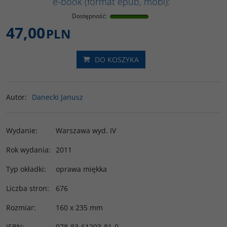
e-book (format epub, mobi):
Dostępność
:
47,00
PLN
DO KOSZYKA
Autor
:
Danecki Janusz
Wydanie
:
Warszawa wyd. IV
Rok wydania
:
2011
Typ okładki
:
oprawa miękka
Liczba stron
:
676
Rozmiar
:
160 x 235 mm
ISBN
:
978-83-61203-81-0