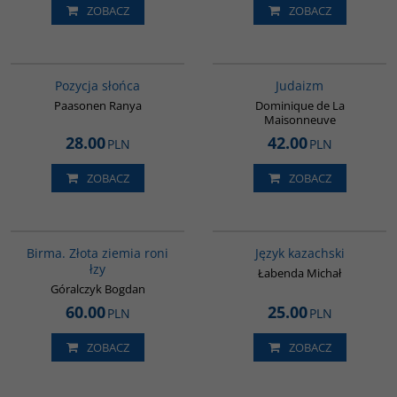
ZOBACZ
ZOBACZ
G244
G138
Pozycja słońca
Judaizm
Paasonen Ranya
Dominique de La
Maisonneuve
28.00
42.00
PLN
PLN
ZOBACZ
ZOBACZ
G1119
00271G
Birma. Złota ziemia roni
Język kazachski
łzy
Łabenda Michał
Góralczyk Bogdan
60.00
25.00
PLN
PLN
ZOBACZ
ZOBACZ
00048G
G188