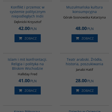
Konflikt i przemoc w
Muzułmańska kultura
systemie politycznym
konsumpcyjna
niepodległych Indii
Górak-Sosnowska Katarzyna
Dębnicki Krzysztof
42.00
48.00
PLN
PLN
ZOBACZ
ZOBACZ
00194G
G559
Islam i mit konfrontacji.
Teatr arabski. Źródła,
Religia i polityka na
historia, poszukiwania
Bliskim Wschodzie
Janabi Hatif
Halliday Fred
41.00
28.00
PLN
PLN
ZOBACZ
ZOBACZ
00089G
G048
Korea Północna.
Dziecko w Oriencie