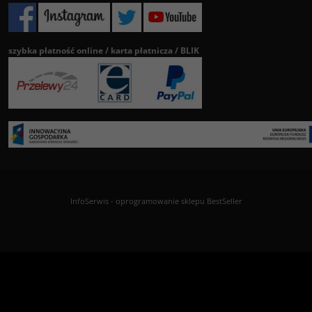
szybka płatność online / karta płatnicza / BLIK
InfoSerwis
-
oprogramowanie sklepu BestSeller