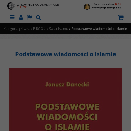
Menu
Panel
Lang
Szukaj
Kategoria główna
/
E-BOOKI
/
Świat islamu
/
Podstawowe wiadomości o Islamie
Podstawowe wiadomości o Islamie