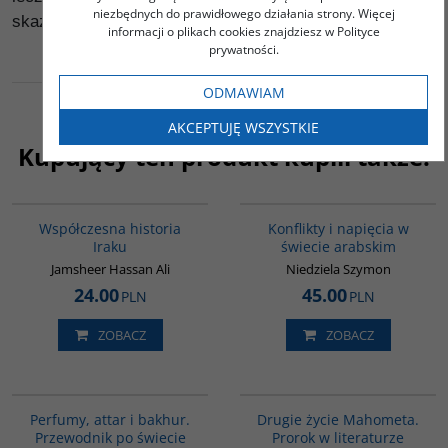
niezbędnych do prawidłowego działania strony. Więcej
skazani na konfrontację z muzułmanami.
informacji o plikach cookies znajdziesz w Polityce
prywatności.
ODMAWIAM
AKCEPTUJĘ WSZYSTKIE
Kupujący ten produkt kupili także:
00082G
00023G
Współczesna historia
Konflikty i napięcia w
Iraku
świecie arabskim
Jamsheer Hassan Ali
Niedziela Szymon
24.00
45.00
PLN
PLN
ZOBACZ
ZOBACZ
G1129
G1027
BESTSELLER
Perfumy, attar i bakhur.
Drugie życie Mahometa.
Przewodnik po świecie
Prorok w literaturze