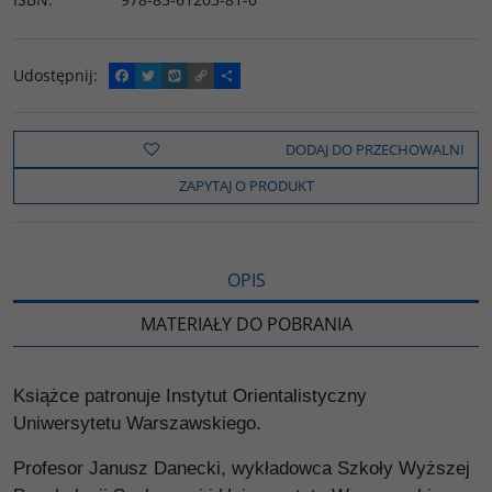
Udostępnij
:
F
T
W
C
P
a
w
y
o
o
c
i
k
p
d
e
t
o
y
z
b
t
p
L
i
DODAJ DO PRZECHOWALNI
o
e
i
e
o
r
n
l
ZAPYTAJ O PRODUKT
k
k
s
i
ę
OPIS
MATERIAŁY DO POBRANIA
Książce patronuje Instytut Orientalistyczny
Uniwersytetu Warszawskiego.
Profesor Janusz Danecki, wykładowca Szkoły Wyższej