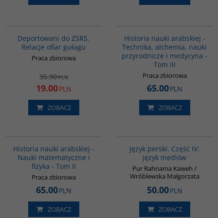
00128G
G094
PROMOCJA
Deportowani do ZSRS.
Historia nauki arabskiej -
Relacje ofiar gułagu
Technika, alchemia, nauki
przyrodnicze i medycyna -
Praca zbiorowa
Tom III
Praca zbiorowa
35.90
PLN
19.00
65.00
PLN
PLN
ZOBACZ
ZOBACZ
G093
G132
Historia nauki arabskiej -
Język perski. Część IV:
Nauki matematyczne i
język mediów
fizyka - Tom II
Pur Rahnama Kaweh /
Wróblewska Małgorzata
Praca zbiorowa
65.00
50.00
PLN
PLN
ZOBACZ
ZOBACZ