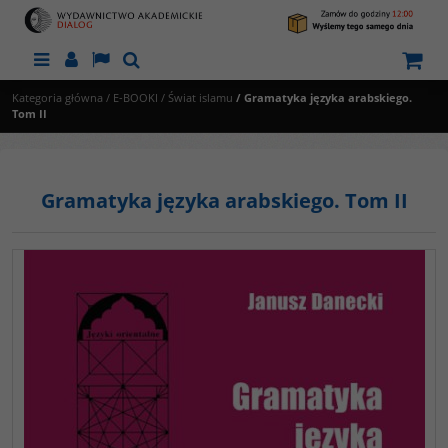
Menu
Panel
Lang
Szukaj
Kategoria główna
/
E-BOOKI
/
Świat islamu
/
Gramatyka języka arabskiego.
Tom II
Gramatyka języka arabskiego. Tom II