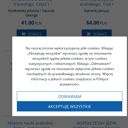
frazeologii. Część I
arabskiego. Tom I
Kozłowska Jolanta / Yacoub
Danecki Janusz
George
41.00
64.00
PLN
PLN
ZOBACZ
ZOBACZ
G410
G538
Na naszej stronie wykorzystujemy pliki cookies. Klikając
„Akceptuję wszystkie” wyrażasz zgodę na stosowanie
Gramatyka
Bajki arabskie nie tylko
wszystkich typów plików cookies, w tym cookies
współczesnego języka
dla dorosłych
statystycznych i reklamowych. Klikając „Odmawiam”
chińskiego. Składnia i
wyrażasz zgodę na stosowanie wyłącznie plików cookies
Kass George
semantyka
niezbędnych do prawidłowego działania strony. Więcej
informacji o plikach cookies znajdziesz w Polityce
Zajdler Ewa
prywatności.
51.00
18.00
PLN
PLN
ODMAWIAM
ZOBACZ
ZOBACZ
AKCEPTUJĘ WSZYSTKIE
G092
PAG1091
Historia nauki arabskiej -
WSPÓŁCZESNY JĘZYK