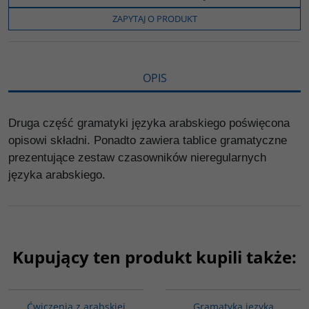
o
e
i
e
o
r
n
l
ZAPYTAJ O PRODUKT
k
k
s
i
ę
OPIS
Druga część gramatyki języka arabskiego poświęcona
opisowi składni. Ponadto zawiera tablice gramatyczne
prezentujące zestaw czasowników nieregularnych
języka arabskiego.
Kupujący ten produkt kupili także:
G037
G070
Ćwiczenia z arabskiej
Gramatyka języka