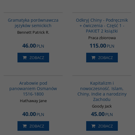
G073
G1069
Gramatyka porównawcza
Odkryj Chiny - Podręcznik
języków semickich
+ ćwiczenia - Część 1 -
PAKIET 2 książki
Bennett Patrick R.
Praca zbiorowa
46.00
115.00
PLN
PLN
ZOBACZ
ZOBACZ
G011
G139
Arabowie pod
Kapitalizm i
panowaniem Osmanów
nowoczesność. Islam,
1516-1800
Chiny, Indie a narodziny
Zachodu
Hathaway Jane
Goody Jack
40.00
45.00
PLN
PLN
ZOBACZ
ZOBACZ