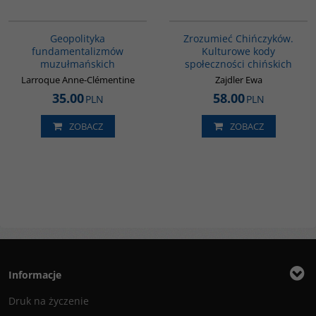
00172G
G351
Geopolityka
Zrozumieć Chińczyków.
fundamentalizmów
Kulturowe kody
muzułmańskich
społeczności chińskich
Larroque Anne-Clémentine
Zajdler Ewa
35.00
58.00
PLN
PLN
ZOBACZ
ZOBACZ
Informacje
Druk na życzenie