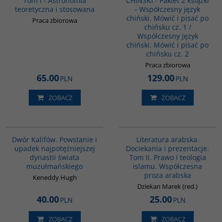
Tom I - Astronomia
CHIŃSKI - Pakiet 2 książki
teoretyczna i stosowana
- Współczesny język
chiński. Mówić i pisać po
Praca zbiorowa
chińsku cz. 1 /
Współczesny język
chiński. Mówić i pisać po
chińsku cz. 2
Praca zbiorowa
65.00
129.00
PLN
PLN
ZOBACZ
ZOBACZ
00173G
G169
BESTSELLER
Dwór Kalifów. Powstanie i
Literatura arabska.
upadek najpotężniejszej
Dociekania i prezentacje.
dynastii świata
Tom II. Prawo i teologia
muzułmańskiego
islamu. Współczesna
proza arabska
Keneddy Hugh
Dziekan Marek (red.)
40.00
25.00
PLN
PLN
ZOBACZ
ZOBACZ