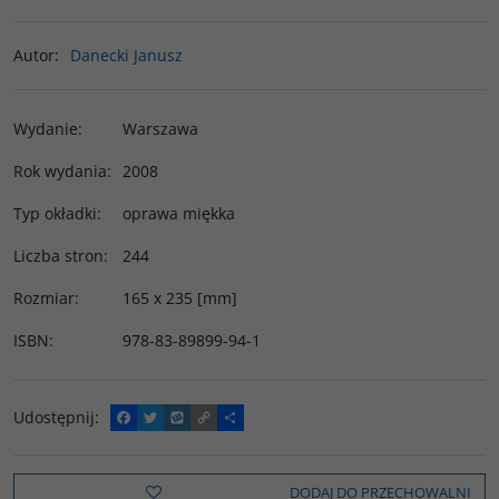
Autor
:
Danecki Janusz
Wydanie
:
Warszawa
Rok wydania
:
2008
Typ okładki
:
oprawa miękka
Liczba stron
:
244
Rozmiar
:
165 x 235 [mm]
ISBN
:
978-83-89899-94-1
Udostępnij
:
F
T
W
C
P
a
w
y
o
o
c
i
k
p
d
e
t
o
y
z
b
t
p
L
i
DODAJ DO PRZECHOWALNI