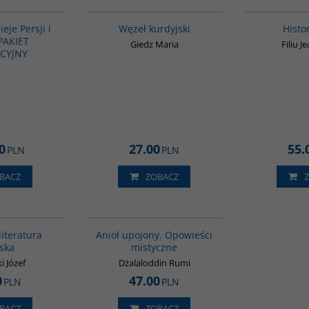
GPA05
00216G
ieje Persji i
Węzeł kurdyjski
Histo
 PAKIET
Giedz Maria
Filiu J
CYJNY
0
27.00
55.
PLN
PLN
BACZ
ZOBACZ
G143
00137G
BESTSELLER
literatura
Anioł upojony. Opowieści
ska
mistyczne
i Józef
Dżalaloddin Rumi
0
47.00
PLN
PLN
BACZ
ZOBACZ