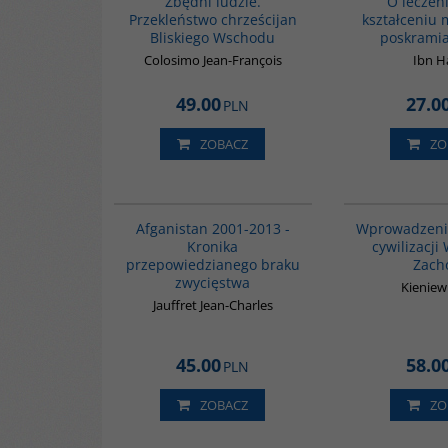
Zbędni ludzie.
O leczen
Przekleństwo chrześcijan
kształceniu 
Bliskiego Wschodu
poskrami
Colosimo Jean-François
Ibn 
49.00
27.0
PLN
ZOBACZ
ZO
00098G
Afganistan 2001-2013 -
Wprowadzenie
Kronika
cywilizacji
przepowiedzianego braku
Zach
zwycięstwa
Kieniew
Jauffret Jean-Charles
45.00
58.0
PLN
ZOBACZ
ZO