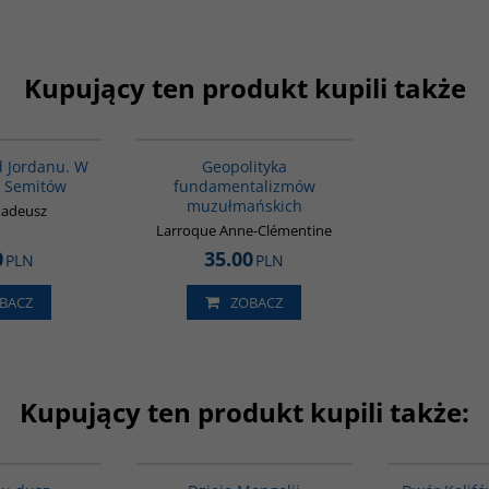
Kupujący ten produkt kupili także
G583
00172G
 Jordanu. W
Geopolityka
i Semitów
fundamentalizmów
muzułmańskich
madeusz
Larroque Anne-Clémentine
0
35.00
PLN
PLN
BACZ
ZOBACZ
Kupujący ten produkt kupili także:
G206
G049