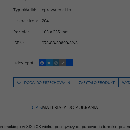
Typ okładki
:
oprawa miękka
Liczba stron
:
204
Rozmiar
:
165 x 235 mm
ISBN
:
978-83-89899-82-8
Udostępnij
:
F
T
W
C
P
a
w
y
o
o
c
i
k
p
d
e
t
o
y
z
b
t
p
L
i
DODAJ DO PRZECHOWALNI
ZAPYTAJ O PRODUKT
WYD
o
e
i
e
o
r
n
l
k
k
s
i
ę
OPIS
MATERIAŁY DO POBRANIA
a irackiego w XIX i XX wieku, począwszy od panowania tureckiego a nas