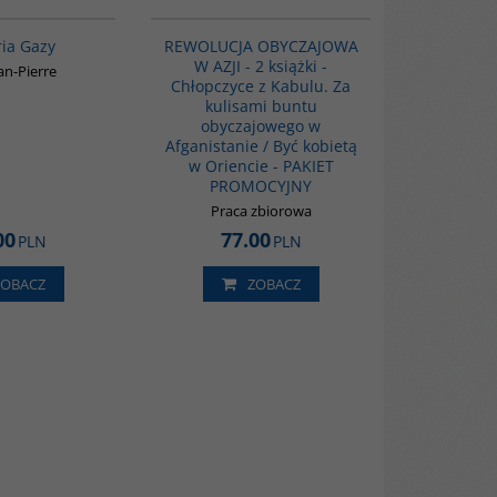
00254G
PAG1138
ria Gazy
REWOLUCJA OBYCZAJOWA
W AZJI - 2 książki -
ean-Pierre
Chłopczyce z Kabulu. Za
kulisami buntu
obyczajowego w
Afganistanie / Być kobietą
w Oriencie - PAKIET
PROMOCYJNY
Praca zbiorowa
00
77.00
PLN
PLN
ZOBACZ
ZOBACZ