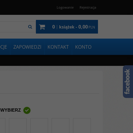
Logowanie
Rejestracja
0
0,00
|
książek -
PLN
CJE
ZAPOWIEDZI
KONTAKT
KONTO
 WYBIERZ