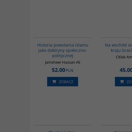
00043G
Historia powstania islamu
Na wschód od
jako doktryny społeczno-
kraju brac
politycznej
Citlak A
Jamsheer Hassan Ali
52.00
45.0
PLN
ZOBACZ
ZO
00292G