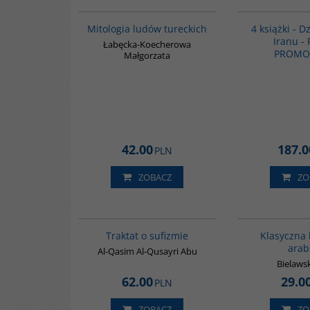
G549
Mitologia ludów tureckich
4 książki - Dz
Iranu -
Łabęcka-Koecherowa
PROMO
Małgorzata
42.00
187.0
PLN
ZOBACZ
ZO
G463
Traktat o sufizmie
Klasyczna 
arab
Al-Qasim Al-Qusayri Abu
Bielawsk
62.00
29.0
PLN
ZOBACZ
ZO