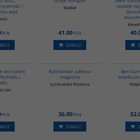
iu dusz,
Dzieje Mongolii
Dwór Kalifó
moralności i
upadek naj
Baabar
aniu wad
dynast
muzułm
Hazm
Kened
0
41.00
40.
PLN
PLN
BACZ
ZOBACZ
G329
00125G
 do historii
Babilońskie zaklęcia
Ben Guri
 Wschodu i
magiczne
współczes
odu
Łyczkowska Krystyna
Shapi
icz Jan
0
36.00
52.
PLN
PLN
BACZ
ZOBACZ