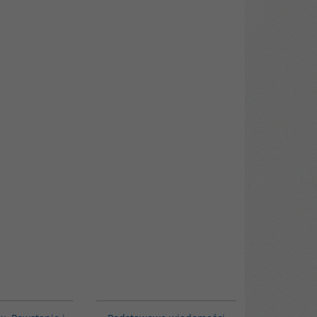
00173G
00035G
BESTSELLER