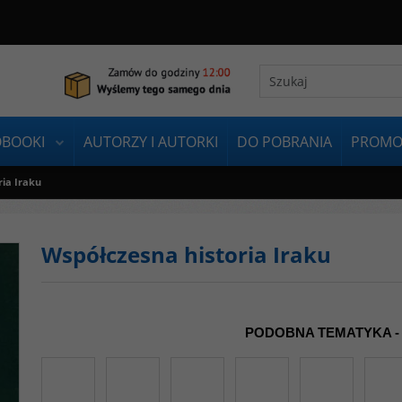
OBOOKI
AUTORZY I AUTORKI
DO POBRANIA
PROMO
ria Iraku
Współczesna historia Iraku
PODOBNA TEMATYKA -