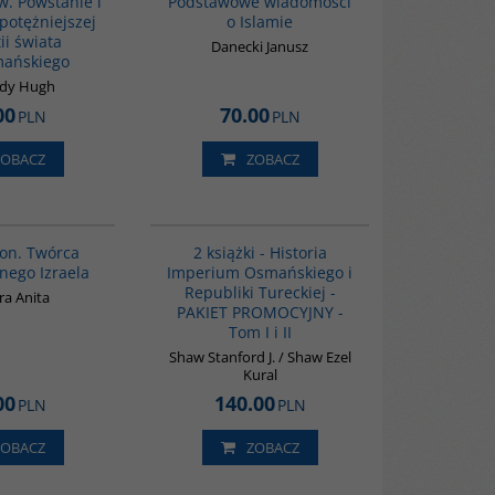
w. Powstanie i
Podstawowe wiadomości
potężniejszej
o Islamie
ii świata
Danecki Janusz
ańskiego
dy Hugh
00
70.00
PLN
PLN
ZOBACZ
ZOBACZ
00304G
PAG1006
BESTSELLER
on. Twórca
2 książki - Historia
nego Izraela
Imperium Osmańskiego i
Republiki Tureckiej -
ra Anita
PAKIET PROMOCYJNY -
Tom I i II
Shaw Stanford J. / Shaw Ezel
Kural
00
140.00
PLN
PLN
ZOBACZ
ZOBACZ