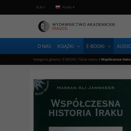
PLN
Polski
O NAS
KSIĄŻKI
E-BOOKI
AUDI
Kategoria główna
/
E-BOOKI
/
Świat islamu
/
Współczesna histo