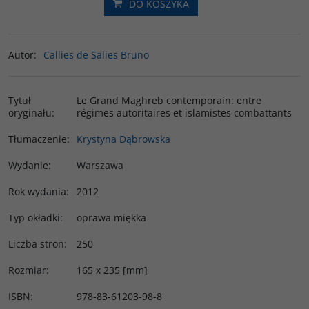
DO KOSZYKA
Autor
:
Callies de Salies Bruno
Tytuł
Le Grand Maghreb contemporain: entre
oryginału
:
régimes autoritaires et islamistes combattants
Tłumaczenie
:
Krystyna Dąbrowska
Wydanie
:
Warszawa
Rok wydania
:
2012
Typ okładki
:
oprawa miękka
Liczba stron
:
250
Rozmiar
:
165 x 235 [mm]
ISBN
:
978-83-61203-98-8