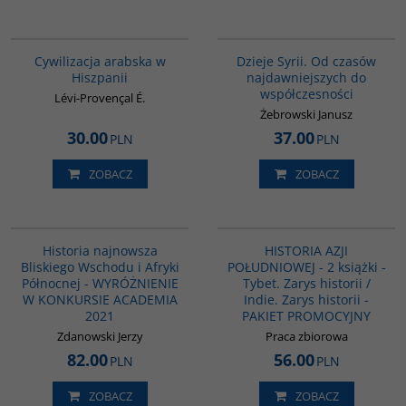
00020G
00101G
Cywilizacja arabska w
Dzieje Syrii. Od czasów
Hiszpanii
najdawniejszych do
współczesności
Lévi-Provençal É.
Żebrowski Janusz
30.00
37.00
PLN
PLN
ZOBACZ
ZOBACZ
G1039
PAG1117
BESTSELLER
Historia najnowsza
HISTORIA AZJI
Bliskiego Wschodu i Afryki
POŁUDNIOWEJ - 2 książki -
Północnej - WYRÓŻNIENIE
Tybet. Zarys historii /
W KONKURSIE ACADEMIA
Indie. Zarys historii -
2021
PAKIET PROMOCYJNY
Zdanowski Jerzy
Praca zbiorowa
82.00
56.00
PLN
PLN
ZOBACZ
ZOBACZ