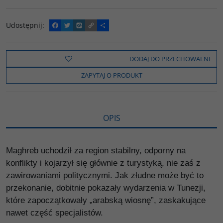
Udostępnij
:
F
T
W
C
P
a
w
y
o
o
c
i
k
p
d
e
t
o
y
z
b
t
p
L
i
DODAJ DO PRZECHOWALNI
o
e
i
e
o
r
n
l
ZAPYTAJ O PRODUKT
k
k
s
i
ę
OPIS
Maghreb uchodził za region stabilny, odporny na
konflikty i kojarzył się głównie z turystyką, nie zaś z
zawirowaniami politycznymi. Jak złudne może być to
przekonanie, dobitnie pokazały wydarzenia w Tunezji,
które zapoczątkowały „arabską wiosnę”, zaskakujące
nawet część specjalistów.