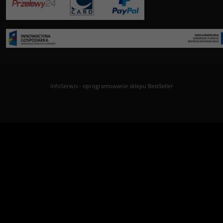
InfoSerwis
-
oprogramowanie sklepu BestSeller