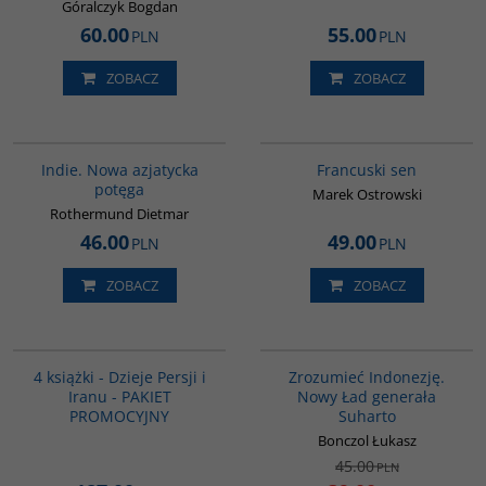
Góralczyk Bogdan
60.00
55.00
PLN
PLN
ZOBACZ
ZOBACZ
G107
G1003
Indie. Nowa azjatycka
Francuski sen
potęga
Marek Ostrowski
Rothermund Dietmar
46.00
49.00
PLN
PLN
ZOBACZ
ZOBACZ
GPA05
00004G
PROMOCJA
4 książki - Dzieje Persji i
Zrozumieć Indonezję.
Iranu - PAKIET
Nowy Ład generała
PROMOCYJNY
Suharto
Bonczol Łukasz
45.00
PLN