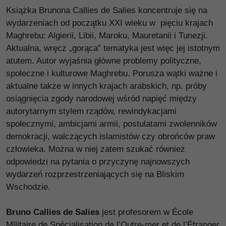
Książka Brunona Callies de Salies koncentruje się na
wydarzeniach od początku XXI wieku w pięciu krajach
Maghrebu: Algierii, Libii, Maroku, Mauretanii i Tunezji.
Aktualna, wręcz „gorąca” tematyka jest więc jej istotnym
atutem. Autor wyjaśnia główne problemy polityczne,
społeczne i kulturowe Maghrebu. Porusza wątki ważne i
aktualne także w innych krajach arabskich, np. próby
osiągnięcia zgody narodowej wśród napięć między
autorytarnym stylem rządów, rewindykacjami
społecznymi, ambicjami armii, postulatami zwolenników
demokracji, walczących islamistów czy obrońców praw
człowieka. Można w niej zatem szukać również
odpowiedzi na pytania o przyczynę najnowszych
wydarzeń rozprzestrzeniających się na Bliskim
Wschodzie.
Bruno Callies de Salies
jest profesorem w École
Militaire de Spécialisation de l’Outre-mer et de l’Étranger