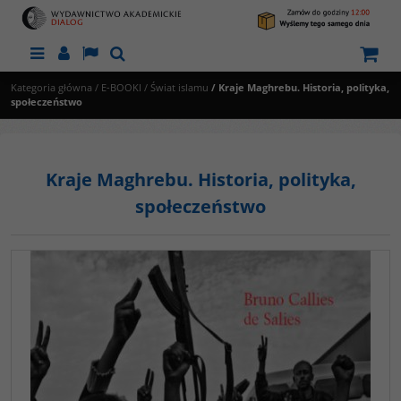
Menu
Panel
Lang
Szukaj
Kategoria główna
/
E-BOOKI
/
Świat islamu
/
Kraje Maghrebu. Historia, polityka,
społeczeństwo
Kraje Maghrebu. Historia, polityka,
społeczeństwo