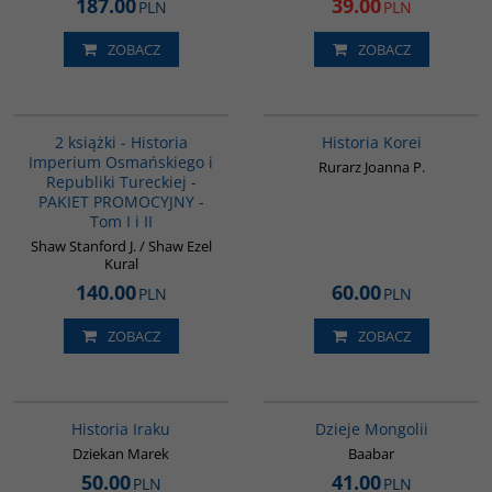
187.00
39.00
PLN
PLN
ZOBACZ
ZOBACZ
PAG1006
00016G
BESTSELLER
BESTSELLER
2 książki - Historia
Historia Korei
Imperium Osmańskiego i
Rurarz Joanna P.
Republiki Tureckiej -
PAKIET PROMOCYJNY -
Tom I i II
Shaw Stanford J. / Shaw Ezel
Kural
140.00
60.00
PLN
PLN
ZOBACZ
ZOBACZ
G085
G049
Historia Iraku
Dzieje Mongolii
Dziekan Marek
Baabar
50.00
41.00
PLN
PLN