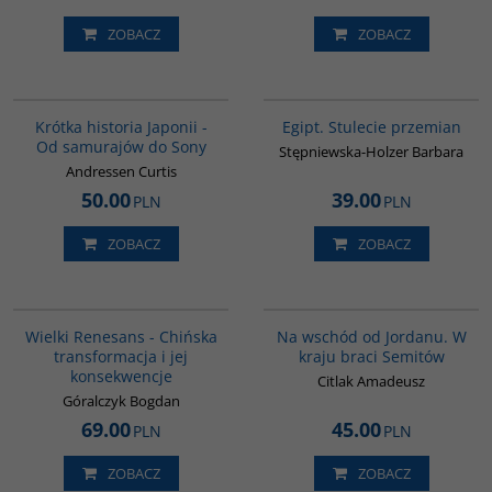
ZOBACZ
ZOBACZ
G158
G055
Krótka historia Japonii -
Egipt. Stulecie przemian
Od samurajów do Sony
Stępniewska-Holzer Barbara
Andressen Curtis
50.00
39.00
PLN
PLN
ZOBACZ
ZOBACZ
00307G
G583
BESTSELLER
Wielki Renesans - Chińska
Na wschód od Jordanu. W
transformacja i jej
kraju braci Semitów
konsekwencje
Citlak Amadeusz
Góralczyk Bogdan
69.00
45.00
PLN
PLN
ZOBACZ
ZOBACZ