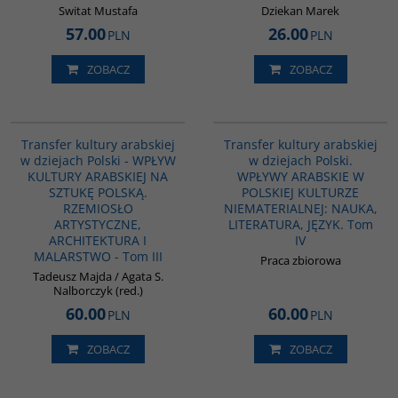
Switat Mustafa
Dziekan Marek
57.00
26.00
PLN
PLN
ZOBACZ
ZOBACZ
G1047
G1064
Transfer kultury arabskiej
Transfer kultury arabskiej
w dziejach Polski - WPŁYW
w dziejach Polski.
KULTURY ARABSKIEJ NA
WPŁYWY ARABSKIE W
SZTUKĘ POLSKĄ.
POLSKIEJ KULTURZE
RZEMIOSŁO
NIEMATERIALNEJ: NAUKA,
ARTYSTYCZNE,
LITERATURA, JĘZYK. Tom
ARCHITEKTURA I
IV
MALARSTWO - Tom III
Praca zbiorowa
Tadeusz Majda / Agata S.
Nalborczyk (red.)
60.00
60.00
PLN
PLN
ZOBACZ
ZOBACZ
G1039
G1021