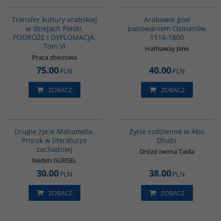
G1073
G011
Transfer kultury arabskiej
Arabowie pod
w dziejach Polski.
panowaniem Osmanów
PODRÓŻE I DYPLOMACJA.
1516-1800
Tom VI
Hathaway Jane
Praca zbiorowa
75.00
40.00
PLN
PLN
ZOBACZ
ZOBACZ
G1027
00186G
Drugie życie Mahometa.
Życie codzienne w Abu
Prorok w literaturze
Dhabi
zachodniej
Drózd Iwona Taida
Nedim GÜRSEL
30.00
38.00
PLN
PLN
ZOBACZ
ZOBACZ
G309
00020G