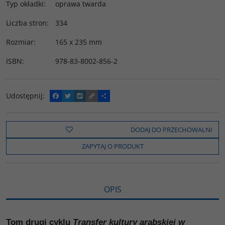
Typ okładki
:
oprawa twarda
Liczba stron
:
334
Rozmiar
:
165 x 235 mm
ISBN
:
978-83-8002-856-2
Udostępnij
:
F
T
W
C
P
a
w
y
o
o
c
i
k
p
d
e
t
o
y
z
b
t
p
L
i
DODAJ DO PRZECHOWALNI
o
e
i
e
o
r
n
l
ZAPYTAJ O PRODUKT
k
k
s
i
ę
OPIS
Tom drugi cyklu
Transfer kultury arabskiej w