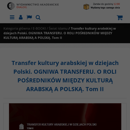
Menu
Panel
Lang
Szukaj
Kategoria główna
/
E-BOOKI
/
Świat islamu
/
Transfer kultury arabskiej w
dziejach Polski. OGNIWA TRANSFERU. O ROLI POŚREDNIKÓW MIĘDZY
KULTURĄ ARABSKĄ A POLSKĄ. Tom II
Transfer kultury arabskiej w dziejach
Polski. OGNIWA TRANSFERU. O ROLI
POŚREDNIKÓW MIĘDZY KULTURĄ
ARABSKĄ A POLSKĄ. Tom II