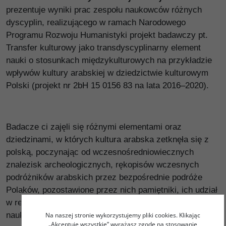
prezentuje wyniki prac zespołu naukowców różnych
dyscyplin, realizującego w ramach Narodowego
Programu Rozwoju Humanistyki projekt badawczy pt.
Transfer kulturowy jako transdyscyplinarny element
nauki o stosunkach międzykulturowych na przykładzie
wpływów kultury arabskiej w dziedzictwie kulturowym
Polski (projekt nr 2bH 15 0156 83 na lata 2016–2020).
Badacze ci zajęli się różnymi elementami oraz
dziedzinami, w których kultura arabska zetknęła się z
polską, poczynając od wczesnośredniowiecznych
znalezisk archeologicznych, rękopisów wczesnych
podróżników arabskich przez bezpośrednie podróże
Polaków, pozostawione przez nich pamiętniki, ich udział
w relacjach dyplomatycznych ze światem arabskim po
naukę, literaturę i sztukę. W ramach projektu autorzy
Na naszej stronie wykorzystujemy pliki cookies. Klikając
„Akceptuję wszystkie” wyrażasz zgodę na stosowanie