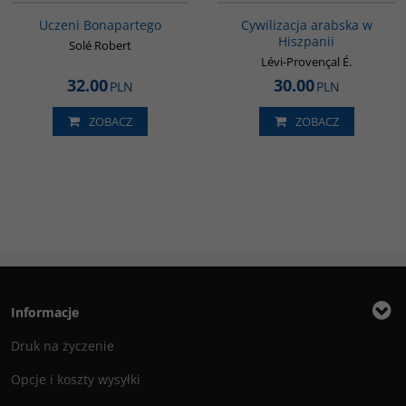
Uczeni Bonapartego
Cywilizacja arabska w
Hiszpanii
Solé Robert
Lévi-Provençal É.
32.00
30.00
PLN
PLN
ZOBACZ
ZOBACZ
Informacje
Druk na życzenie
Opcje i koszty wysyłki