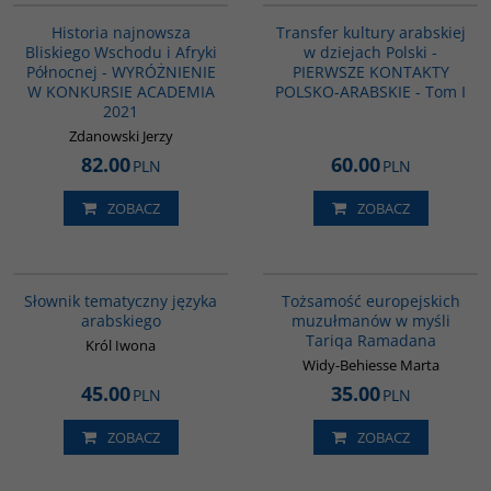
BESTSELLER
Historia najnowsza
Transfer kultury arabskiej
Bliskiego Wschodu i Afryki
w dziejach Polski -
Północnej - WYRÓŻNIENIE
PIERWSZE KONTAKTY
W KONKURSIE ACADEMIA
POLSKO-ARABSKIE - Tom I
2021
Zdanowski Jerzy
82.00
60.00
PLN
PLN
ZOBACZ
ZOBACZ
00274G
G298
Słownik tematyczny języka
Tożsamość europejskich
arabskiego
muzułmanów w myśli
Tariqa Ramadana
Król Iwona
Widy-Behiesse Marta
45.00
35.00
PLN
PLN
ZOBACZ
ZOBACZ
G1022
G113