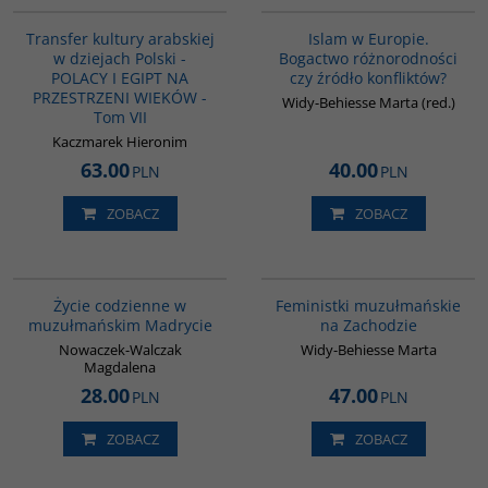
Transfer kultury arabskiej
Islam w Europie.
w dziejach Polski -
Bogactwo różnorodności
POLACY I EGIPT NA
czy źródło konfliktów?
PRZESTRZENI WIEKÓW -
Widy-Behiesse Marta (red.)
Tom VII
Kaczmarek Hieronim
63.00
40.00
PLN
PLN
ZOBACZ
ZOBACZ
G358
G1148
Życie codzienne w
Feministki muzułmańskie
muzułmańskim Madrycie
na Zachodzie
Nowaczek-Walczak
Widy-Behiesse Marta
Magdalena
28.00
47.00
PLN
PLN
ZOBACZ
ZOBACZ