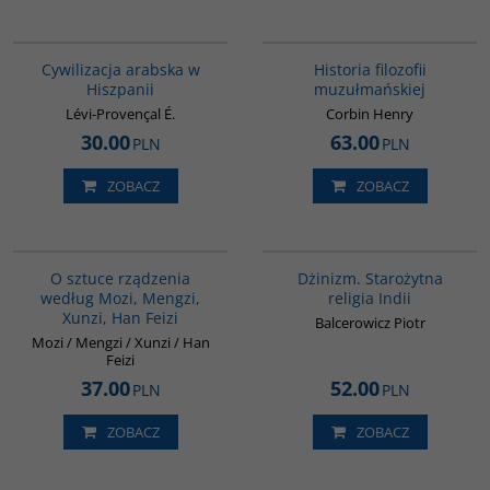
00020G
G082
Cywilizacja arabska w
Historia filozofii
Hiszpanii
muzułmańskiej
Lévi-Provençal É.
Corbin Henry
30.00
63.00
PLN
PLN
ZOBACZ
ZOBACZ
G588
00179G
O sztuce rządzenia
Dżinizm. Starożytna
według Mozi, Mengzi,
religia Indii
Xunzi, Han Feizi
Balcerowicz Piotr
Mozi / Mengzi / Xunzi / Han
Feizi
37.00
52.00
PLN
PLN
ZOBACZ
ZOBACZ
00035G
00177G