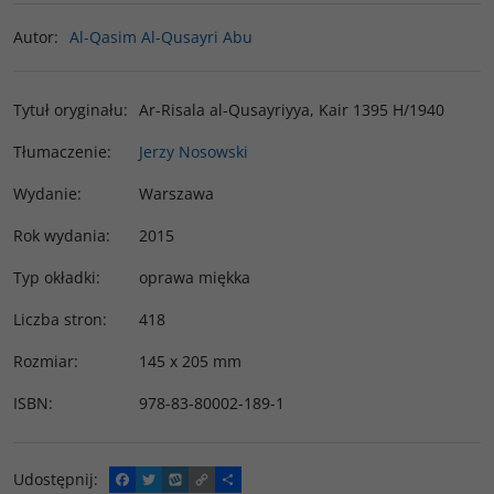
Autor
:
Al-Qasim Al-Qusayri Abu
Tytuł oryginału
:
Ar-Risala al-Qusayriyya, Kair 1395 H/1940
Tłumaczenie
:
Jerzy Nosowski
Wydanie
:
Warszawa
Rok wydania
:
2015
Typ okładki
:
oprawa miękka
Liczba stron
:
418
Rozmiar
:
145 x 205 mm
ISBN
:
978-83-80002-189-1
Udostępnij
:
F
T
W
C
P