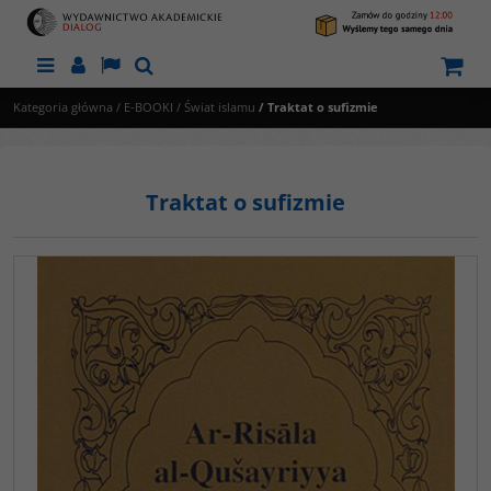
Menu
Panel
Lang
Szukaj
Kategoria główna
/
E-BOOKI
/
Świat islamu
/
Traktat o sufizmie
Traktat o sufizmie