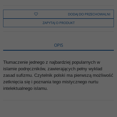
a
w
y
o
o
c
i
k
p
d
e
t
o
y
z
b
t
p
L
i
DODAJ DO PRZECHOWALNI
o
e
i
e
o
r
n
l
ZAPYTAJ O PRODUKT
k
k
s
i
ę
OPIS
Tłumaczenie jednego z najbardziej popularnych w
islamie podręczników, zawierających pełny wykład
zasad sufizmu. Czytelnik polski ma pierwszą możliwość
zetknięcia się i poznania tego mistycznego nurtu
intelektualnego islamu.