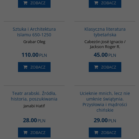
ZOBACZ
ZOBACZ
G288
G145
Sztuka i Architektura
Klasyczna literatura
Islamu 650-1250
tybetańska
Grabar Oleg
Cabezón José Ignacio /
Jackson Roger R.
110.00
45.00
PLN
PLN
ZOBACZ
ZOBACZ
G559
G308
Teatr arabski. Źródła,
Ucieknie mnich, lecz nie
historia, poszukiwania
umknie świątynia.
Przysłowia i mądrości
Janabi Hatif
chińskie
28.00
29.00
PLN
PLN
ZOBACZ
ZOBACZ