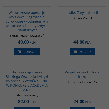
G332
G108
Współczesne operacje
Indie. Zarys historii
wojskowe. Zagrożenia
Boivin Michel
zdrowotne w odmiennych
warunkach klimatycznych
i sanitarnych
Korzeniewski Krzysztof
40.00
44.00
PLN
PLN
ZOBACZ
ZOBACZ
G1039
00082G
BESTSELLER
Historia najnowsza
Współczesna historia
Bliskiego Wschodu i Afryki
Iraku
Północnej - WYRÓŻNIENIE
Jamsheer Hassan Ali
W KONKURSIE ACADEMIA
2021
Zdanowski Jerzy
82.00
24.00
PLN
PLN