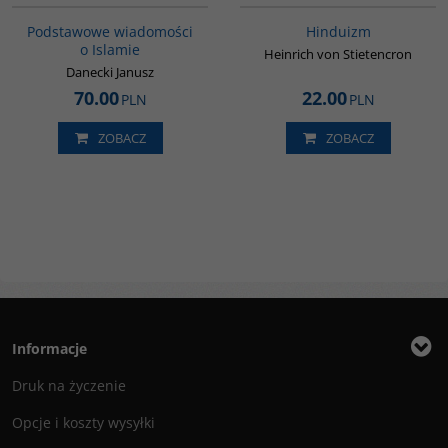
Podstawowe wiadomości
Hinduizm
o Islamie
Heinrich von Stietencron
Danecki Janusz
70.00
22.00
PLN
PLN
ZOBACZ
ZOBACZ
Informacje
Druk na życzenie
Opcje i koszty wysyłki