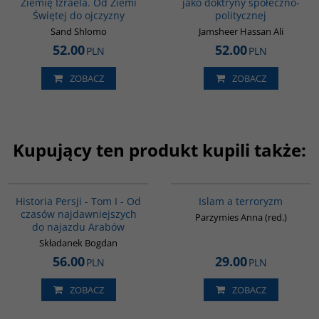
Ziemię Izraela. Od Ziemi
jako doktryny społeczno-
Świętej do ojczyzny
politycznej
Sand Shlomo
Jamsheer Hassan Ali
52.00
52.00
PLN
PLN
ZOBACZ
ZOBACZ
Kupujący ten produkt kupili także:
00041G
00025G
BESTSELLER
Historia Persji - Tom I - Od
Islam a terroryzm
czasów najdawniejszych
Parzymies Anna (red.)
do najazdu Arabów
Składanek Bogdan
56.00
29.00
PLN
PLN
ZOBACZ
ZOBACZ