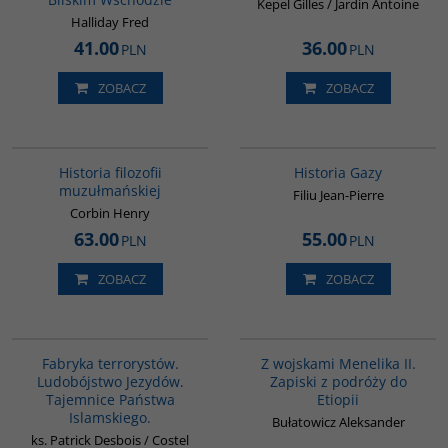
Kepel Gilles / Jardin Antoine
Halliday Fred
41.00
36.00
PLN
PLN
ZOBACZ
ZOBACZ
G082
00254G
Historia filozofii
Historia Gazy
muzułmańskiej
Filiu Jean-Pierre
Corbin Henry
63.00
55.00
PLN
PLN
ZOBACZ
ZOBACZ
G1002
G341
Fabryka terrorystów.
Z wojskami Menelika II.
Ludobójstwo Jezydów.
Zapiski z podróży do
Tajemnice Państwa
Etiopii
Islamskiego.
Bułatowicz Aleksander
ks. Patrick Desbois / Costel