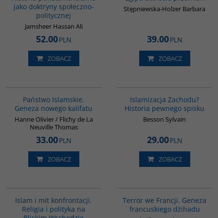
jako doktryny społeczno-
Stępniewska-Holzer Barbara
politycznej
Jamsheer Hassan Ali
52.00
39.00
PLN
PLN
ZOBACZ
ZOBACZ
G576
G114
Państwo Islamskie.
Islamizacja Zachodu?
Geneza nowego kalifatu
Historia pewnego spisku
Hanne Olivier / Flichy de La
Besson Sylvain
Neuville Thomas
33.00
29.00
PLN
PLN
ZOBACZ
ZOBACZ
00194G
00298G
Islam i mit konfrontacji.
Terror we Francji. Geneza
Religia i polityka na
francuskiego dżihadu
Bliskim Wschodzie