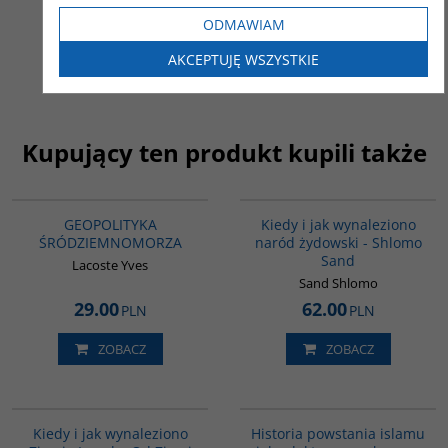
30.00
PLN
ODMAWIAM
ZOBACZ
AKCEPTUJĘ WSZYSTKIE
Kupujący ten produkt kupili także
G064
00001G
GEOPOLITYKA
Kiedy i jak wynaleziono
ŚRÓDZIEMNOMORZA
naród żydowski - Shlomo
Sand
Lacoste Yves
Sand Shlomo
29.00
62.00
PLN
PLN
ZOBACZ
ZOBACZ
00086G
00043G
Kiedy i jak wynaleziono
Historia powstania islamu