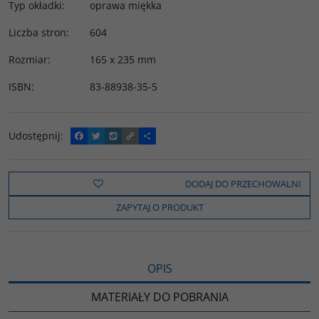
Typ okładki
:
oprawa miękka
Liczba stron
:
604
Rozmiar
:
165 x 235 mm
ISBN
:
83-88938-35-5
Udostępnij
:
F
T
W
C
P
a
w
y
o
o
c
i
k
p
d
e
t
o
y
z
b
t
p
L
i
DODAJ DO PRZECHOWALNI
o
e
i
e
o
r
n
l
ZAPYTAJ O PRODUKT
k
k
s
i
ę
OPIS
MATERIAŁY DO POBRANIA