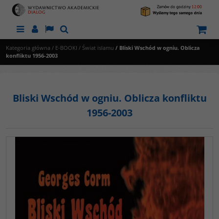
Menu
Panel
Lang
Szukaj
Kategoria główna
/
E-BOOKI
/
Świat islamu
/
Bliski Wschód w ogniu. Oblicza
konfliktu 1956-2003
Bliski Wschód w ogniu. Oblicza konfliktu
1956-2003