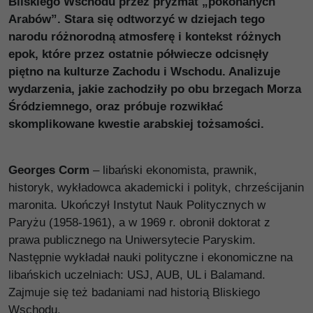
Bliskiego Wschodu przez pryzmat „pokonanych
Arabów”. Stara się odtworzyć w dziejach tego
narodu różnorodną atmosferę i kontekst różnych
epok, które przez ostatnie półwiecze odcisnęły
piętno na kulturze Zachodu i Wschodu. Analizuje
wydarzenia, jakie zachodziły po obu brzegach Morza
Śródziemnego, oraz próbuje rozwikłać
skomplikowane kwestie arabskiej tożsamości.
Georges Corm
– libański ekonomista, prawnik,
historyk, wykładowca akademicki i polityk, chrześcijanin
maronita. Ukończył Instytut Nauk Politycznych w
Paryżu (1958-1961), a w 1969 r. obronił doktorat z
prawa publicznego na Uniwersytecie Paryskim.
Następnie wykładał nauki polityczne i ekonomiczne na
libańskich uczelniach: USJ, AUB, UL i Balamand.
Zajmuje się też badaniami nad historią Bliskiego
Wschodu.