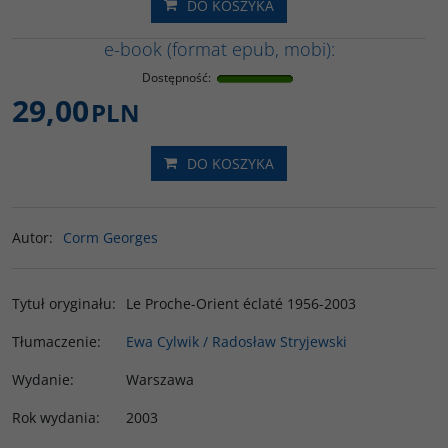
DO KOSZYKA
e-book (format epub, mobi):
Dostępność
:
29,00
PLN
DO KOSZYKA
Autor
:
Corm Georges
Tytuł oryginału
:
Le Proche-Orient éclaté 1956-2003
Tłumaczenie
:
Ewa Cylwik / Radosław Stryjewski
Wydanie
:
Warszawa
Rok wydania
:
2003