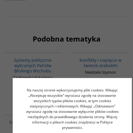
Podobna tematyka
00008G
00023G
Systemy polityczne
Konflikty i napięcia w
wybranych Państw
świecie arabskim
Bliskiego Wschodu
Niedziela Szymon
Czajkowska Katarzyna
40.00
45.00
PLN
PLN
Na naszej stronie wykorzystujemy pliki cookies. Klikając
„Akceptuję wszystkie” wyrażasz zgodę na stosowanie
ZOBACZ
ZOBACZ
wszystkich typów plików cookies, w tym cookies
statystycznych i reklamowych. Klikając „Odmawiam”
wyrażasz zgodę na stosowanie wyłącznie plików cookies
G264
niezbędnych do prawidłowego działania strony. Więcej
Sceptyk w Ziemi Świętej
informacji o plikach cookies znajdziesz w Polityce
prywatności.
Debray Régis