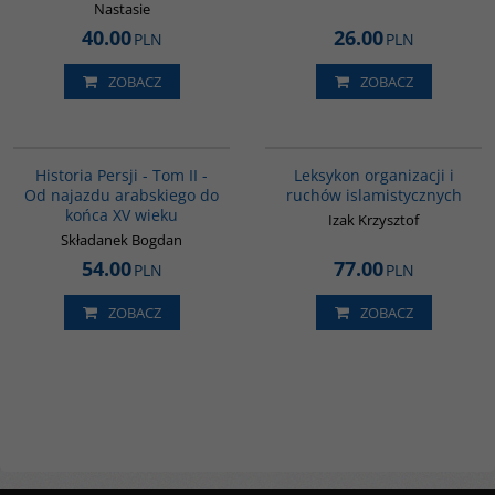
Nastasie
40.00
26.00
PLN
PLN
ZOBACZ
ZOBACZ
00044G
G587
Historia Persji - Tom II -
Leksykon organizacji i
Od najazdu arabskiego do
ruchów islamistycznych
końca XV wieku
Izak Krzysztof
Składanek Bogdan
54.00
77.00
PLN
PLN
ZOBACZ
ZOBACZ