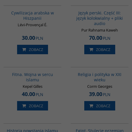
00020G
G131
Cywilizacja arabska w
Język perski. Część III:
Hiszpanii
język kolokwialny + pliki
audio
Lévi-Provençal É.
Pur Rahnama Kaweh
30.00
70.00
PLN
PLN
ZOBACZ
ZOBACZ
G059
00104G
Fitna. Wojna w sercu
Religia i polityka w XXI
islamu
wieku
Kepel Gilles
Corm Georges
40.00
39.00
PLN
PLN
ZOBACZ
ZOBACZ
00043G
G055
Historia powstania islamu
Egipt. Stulecie przemian