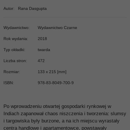
Autor
:
Rana Dasgupta
Wydawnictwo
:
Wydawnictwo Czarne
Rok wydania:
2018
Typ okładki
:
twarda
Liczba stron
:
472
Rozmiar
:
133 x 215 [mm]
ISBN
:
978-83-8049-700-9
Po wprowadzeniu otwartej gospodarki rynkowej w
Indiach zapanował chaos niszczenia i tworzenia: slumsy
i targowiska były burzone, a na ich miejscu wyrastały
centra handlowe i apartamentowce, powstawały