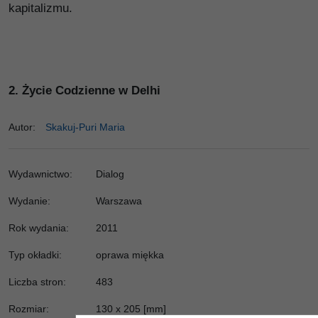
kapitalizmu.
2.
Życie Codzienne w Delhi
Autor
:
Skakuj-Puri Maria
Wydawnictwo
:
Dialog
Wydanie
:
Warszawa
Rok wydania
:
2011
Typ okładki
:
oprawa miękka
Liczba stron
:
483
Rozmiar
:
130 x 205 [mm]