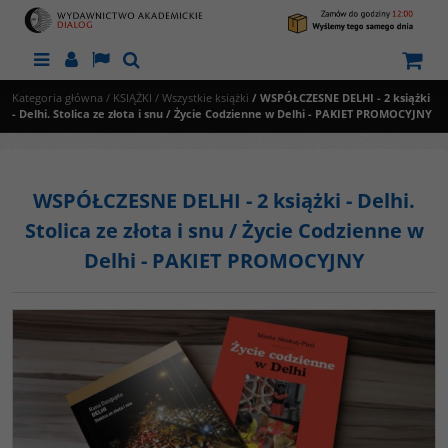
Menu
Panel
Lang
Szukaj
Kategoria główna
/
KSIĄŻKI
/
Wszystkie książki
/
WSPÓŁCZESNE DELHI - 2 książki
- Delhi. Stolica ze złota i snu / Życie Codzienne w Delhi - PAKIET PROMOCYJNY
WSPÓŁCZESNE DELHI - 2 książki - Delhi.
Stolica ze złota i snu / Życie Codzienne w
Delhi - PAKIET PROMOCYJNY