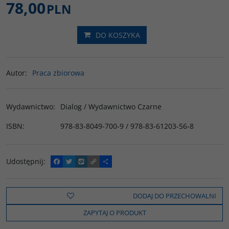
78,00
PLN
DO KOSZYKA
Autor
:
Praca zbiorowa
Wydawnictwo
:
Dialog / Wydawnictwo Czarne
ISBN
:
978-83-8049-700-9 / 978-83-61203-56-8
Udostępnij
:
F
T
W
C
P
a
w
y
o
o
c
i
k
p
d
e
t
o
y
z
b
t
p
L
i
DODAJ DO PRZECHOWALNI
o
e
i
e
o
r
n
l
ZAPYTAJ O PRODUKT
k
k
s
i