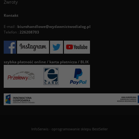
Zwroty
Kontakt
E-mail :
biurohandlowe@wydawnictwodialog.pl
Telefon :
226208703
szybka płatność online / karta płatnicza / BLIK
InfoSerwis
-
oprogramowanie sklepu BestSeller