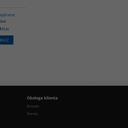
G322
wybrane
Duo
0
PLN
BACZ
Obsługa klienta
Kontakt
Zwroty