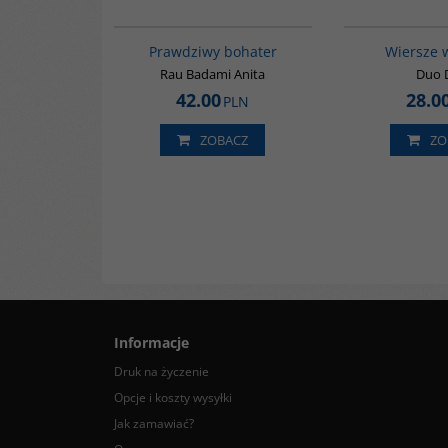
G248
Prawdziwy bohater
Wiersze 
Rau Badami Anita
Duo 
42.00
28.0
PLN
ZOBACZ
ZO
Informacje
Druk na życzenie
Opcje i koszty wysyłki
Jak zamawiać?