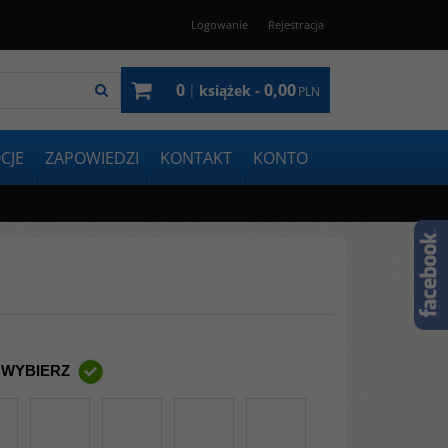
Logowanie
Rejestracja
0
0,00
|
książek -
PLN
CJE
ZAPOWIEDZI
KONTAKT
KONTO
 WYBIERZ