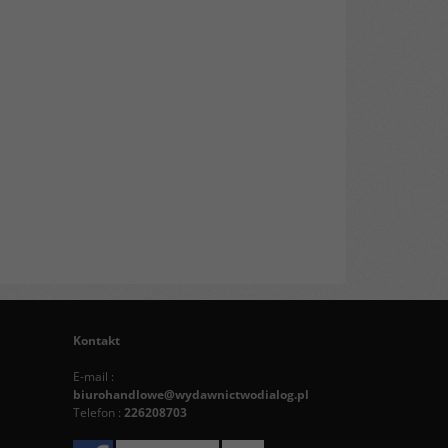
Kontakt
E-mail :
biurohandlowe@wydawnictwodialog.pl
Telefon :
226208703