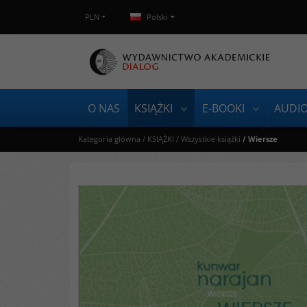
PLN
Polski
O NAS
KSIĄŻKI
E-BOOKI
AUDI
Kategoria główna
/
KSIĄŻKI
/
Wszystkie książki
/
Wiersze