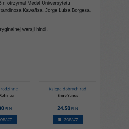
05 r. otrzymał Medal Uniwersytetu
nstandinosa Kawafisa, Jorge Luisa Borgesa,
ginalnej wersji hindi.
G272
G420
 rodzinne
Księga dobrych rad
 Rohinton
Emre Yunus
00
24.50
PLN
PLN
ZOBACZ
ZOBACZ