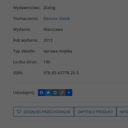
Wydawnictwo
:
Dialog
Tłumaczenie
:
Danuta Stasik
Wydanie
:
Warszawa
Rok wydania
:
2013
Typ okładki
:
oprawa miękka
Liczba stron
:
190
ISBN
:
978-83-63778-25-5
Udostępnij
:
F
T
W
C
P
a
w
y
o
o
c
i
k
p
d
e
t
o
y
z
b
t
p
L
i
DODAJ DO PRZECHOWALNI
ZAPYTAJ O PRODUKT
WYD
o
e
i
e
o
r
n
l
k
k
s