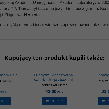
ndyjskiej Akademii Umiejętności i Akademii Literatury; w 20
Kultury RP. Tłumaczył także na język hindi poezję, m.in. Ko
i Zbigniewa Herberta.
 z myślą o tym zbiorze wiersze zaprezentowano także w ory
Kupujący ten produkt kupili także:
G354
00148G
nne w Delhi
Buddyzm. Monastyczna i
Sprawy
świecka droga zbawienia
ri Maria
Mistry
Schlingloff Dieter
0
42.00
33.
PLN
PLN
BACZ
ZOBACZ