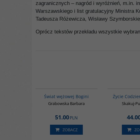
zagranicznych – nagród i wyróżnień, m.in. i
Warszawskiego i list gratulacyjny Ministra 
Tadeusza Różewicza, Wisławy Szymborskiej 
Oprócz tekstów przekładu wszystkie wybrane
00160G
Świat wężowej Bogini
Życie Codzie
Grabowska Barbara
Skakuj-Pu
51.00
44.0
PLN
ZOBACZ
ZO