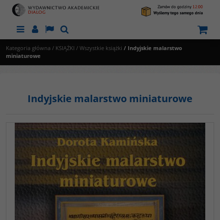
Menu
Panel
Lang
Szukaj
Kategoria główna
/
KSIĄŻKI
/
Wszystkie książki
/
Indyjskie malarstwo
miniaturowe
Indyjskie malarstwo miniaturowe