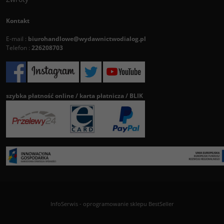
Kontakt
E-mail :
biurohandlowe@wydawnictwodialog.pl
Telefon :
226208703
szybka płatność online / karta płatnicza / BLIK
InfoSerwis
-
oprogramowanie sklepu BestSeller