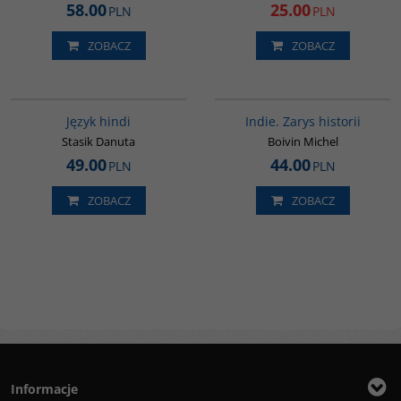
58.00
25.00
PLN
PLN
ZOBACZ
ZOBACZ
G121
G108
Język hindi
Indie. Zarys historii
Stasik Danuta
Boivin Michel
49.00
44.00
PLN
PLN
ZOBACZ
ZOBACZ
Informacje