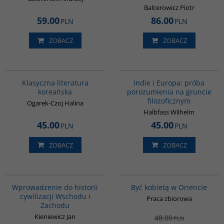
Balcerowicz Piotr
59.00
86.00
PLN
PLN
ZOBACZ
ZOBACZ
00245G
G106
Klasyczna literatura
Indie i Europa: próba
koreańska
porozumienia na gruncie
filozoficznym
Ogarek-Czoj Halina
Halbfass Wilhelm
45.00
45.00
PLN
PLN
ZOBACZ
ZOBACZ
G329
G020
PROMOCJA
Wprowadzenie do historii
Być kobietą w Oriencie
cywilizacji Wschodu i
Praca zbiorowa
Zachodu
Kieniewicz Jan
48.00
PLN