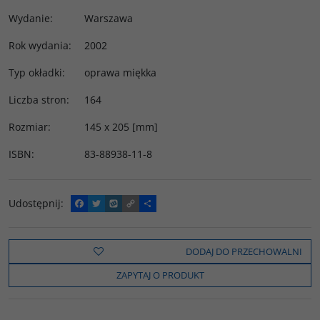
Wydanie
:
Warszawa
Rok wydania
:
2002
Typ okładki
:
oprawa miękka
Liczba stron
:
164
Rozmiar
:
145 x 205 [mm]
ISBN
:
83-88938-11-8
Udostępnij
:
F
T
W
C
P
a
w
y
o
o
c
i
k
p
d
e
t
o
y
z
b
t
p
L
i
DODAJ DO PRZECHOWALNI
o
e
i
e
o
r
n
l
ZAPYTAJ O PRODUKT
k
k
s
i
ę