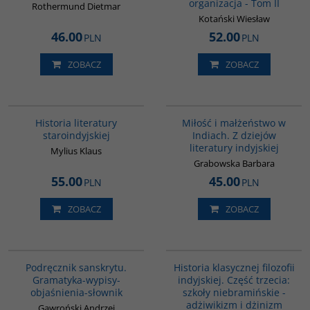
organizacja - Tom II
Rothermund Dietmar
Kotański Wiesław
46.00
52.00
PLN
PLN
ZOBACZ
ZOBACZ
G091
G185
Historia literatury
Miłość i małżeństwo w
staroindyjskiej
Indiach. Z dziejów
literatury indyjskiej
Mylius Klaus
Grabowska Barbara
55.00
45.00
PLN
PLN
ZOBACZ
ZOBACZ
00279G
G619
Podręcznik sanskrytu.
Historia klasycznej filozofii
Gramatyka-wypisy-
indyjskiej. Część trzecia:
objaśnienia-słownik
szkoły niebramińskie -
adżiwikizm i dżinizm
Gawroński Andrzej