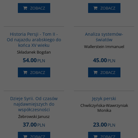
ZOBACZ
ZOBACZ
00044G
00049G
BESTSELLER
Historia Persji - Tom II -
Analiza systemów-
Od najazdu arabskiego do
światów
końca XV wieku
Wallerstein Immanuel
Składanek Bogdan
54.00
45.00
PLN
PLN
ZOBACZ
ZOBACZ
00101G
00272G
Dzieje Syrii. Od czasów
Język perski
najdawniejszych do
Chwilczyńska-Wawrzyniak
współczesności
Monika
Żebrowski Janusz
37.00
23.00
PLN
PLN
ZOBACZ
ZOBACZ