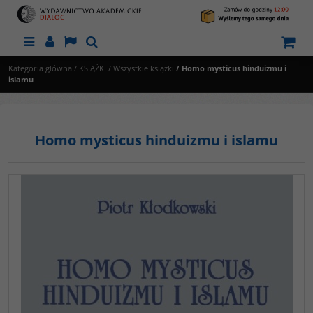
Menu
Panel
Lang
Szukaj
Kategoria główna
/
KSIĄŻKI
/
Wszystkie książki
/
Homo mysticus hinduizmu i
islamu
Homo mysticus hinduizmu i islamu