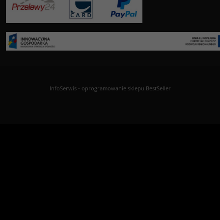
InfoSerwis
-
oprogramowanie sklepu BestSeller