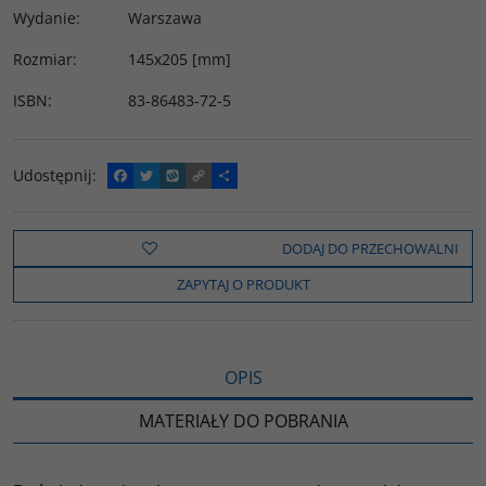
Wydanie
:
Warszawa
Rozmiar
:
145x205 [mm]
ISBN
:
83-86483-72-5
Udostępnij
:
F
T
W
C
P
a
w
y
o
o
c
i
k
p
d
e
t
o
y
z
b
t
p
L
i
DODAJ DO PRZECHOWALNI
o
e
i
e
o
r
n
l
ZAPYTAJ O PRODUKT
k
k
s
i
ę
OPIS
MATERIAŁY DO POBRANIA