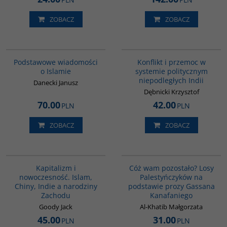
ZOBACZ
ZOBACZ
00035G
00048G
Podstawowe wiadomości
Konflikt i przemoc w
o Islamie
systemie politycznym
niepodległych Indii
Danecki Janusz
Dębnicki Krzysztof
70.00
42.00
PLN
PLN
ZOBACZ
ZOBACZ
G139
00151G
Kapitalizm i
Cóż wam pozostało? Losy
nowoczesność. Islam,
Palestyńczyków na
Chiny, Indie a narodziny
podstawie prozy Gassana
Zachodu
Kanafaniego
Goody Jack
Al-Khatib Małgorzata
45.00
31.00
PLN
PLN