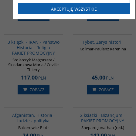
45.00
50.00
PLN
PLN
AKCEPTUJĘ WSZYSTKIE
ZOBACZ
ZOBACZ
PAG1015
G307
3 książki - IRAN - Państwo
Tybet. Zarys historii
- Historia - Religia -
Kollmar-Paulenz Karenina
PAKIET PROMOCYJNY
Stolarczyk Małgorzata /
Składankowa Maria / Coville
Thierry
117.00
45.00
PLN
PLN
ZOBACZ
ZOBACZ
00116G
GPA50
BESTSELLER
Afganistan. Historia -
2 książki - Bizancjum -
ludzie - polityka
PAKIET PROMOCYJNY
Balcerowicz Piotr
Shepard Jonathan (red.)
24.00
142.00
PLN
PLN