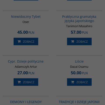
G198
G246
Niewidoczny Tybet
Praktyczna gramatyka
języka japońskiego
Oser
Tanimori Masahiro
45.00
57.00
PLN
PLN
ZOBACZ
ZOBACZ
G034
G1174
Cypr. Dzieje polityczne
Liście
Adamczyk Artur
Dazai Osamu
27.00
50.00
PLN
PLN
ZOBACZ
ZOBACZ
PAG1134
PAG6022
DEMONY I LEGENDY
TRADYCJE I DZIEJE JAPONII