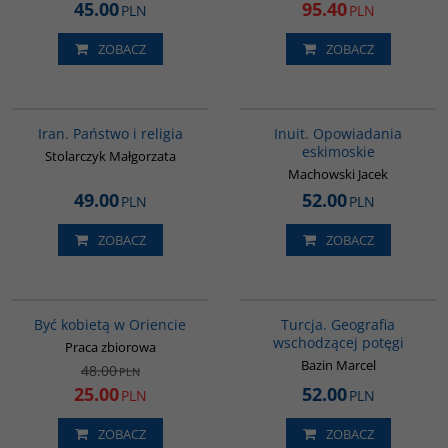
45.00
95.40
PLN
PLN
ZOBACZ
ZOBACZ
00069G
00184G
Iran. Państwo i religia
Inuit. Opowiadania
eskimoskie
Stolarczyk Małgorzata
Machowski Jacek
49.00
52.00
PLN
PLN
ZOBACZ
ZOBACZ
G020
G305
PROMOCJA
Być kobietą w Oriencie
Turcja. Geografia
wschodzącej potęgi
Praca zbiorowa
Bazin Marcel
48.00
PLN
25.00
52.00
PLN
PLN
ZOBACZ
ZOBACZ