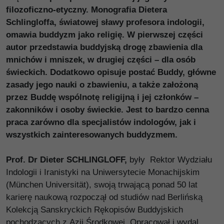
filozoficzno-etyczny. Monografia Dietera
Schlingloffa, światowej sławy profesora indologii,
omawia buddyzm jako religię. W pierwszej części
autor przedstawia buddyjską drogę zbawienia dla
mnichów i mniszek, w drugiej części – dla osób
świeckich. Dodatkowo opisuje postać Buddy, główne
zasady jego nauki o zbawieniu, a także założoną
przez Buddę wspólnotę religijną i jej członków –
zakonników i osoby świeckie. Jest to bardzo cenna
praca zarówno dla specjalistów indologów, jak i
wszystkich zainteresowanych buddyzmem.
Prof. Dr Dieter SCHLINGLOFF,
były Rektor Wydziału
Indologii i Iranistyki na Uniwersytecie Monachijskim
(München Universität), swoją trwającą ponad 50 lat
karierę naukową rozpoczął od studiów nad Berlińską
Kolekcją Sanskryckich Rękopisów Buddyjskich
pochodzących z Azji Środkowej. Opracował i wydal