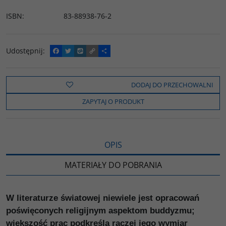
ISBN
:
83-88938-76-2
Udostępnij
:
F
T
W
C
P
a
w
y
o
o
c
i
k
p
d
e
t
o
y
z
b
t
p
L
i
DODAJ DO PRZECHOWALNI
o
e
i
e
o
r
n
l
ZAPYTAJ O PRODUKT
k
k
s
i
ę
OPIS
MATERIAŁY DO POBRANIA
W literaturze światowej niewiele jest opracowań
poświęconych religijnym aspektom buddyzmu;
większość prac podkreśla raczej jego wymiar