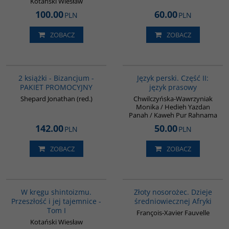
Kotański Wiesław
100.00
60.00
PLN
PLN
ZOBACZ
ZOBACZ
GPA50
G888
BESTSELLER
2 książki - Bizancjum -
Język perski. Część II:
PAKIET PROMOCYJNY
język prasowy
Shepard Jonathan (red.)
Chwilczyńska-Wawrzyniak
Monika / Hedieh Yazdan
Panah / Kaweh Pur Rahnama
142.00
50.00
PLN
PLN
ZOBACZ
ZOBACZ
G461
00310G
W kręgu shintoizmu.
Złoty nosorożec. Dzieje
Przeszłość i jej tajemnice -
średniowiecznej Afryki
Tom I
François-Xavier Fauvelle
Kotański Wiesław