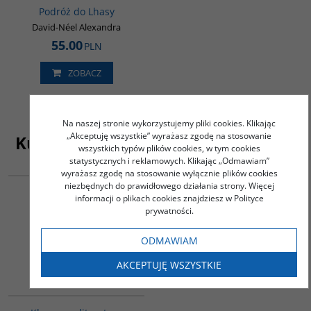
BESTSELLER
Podróż do Lhasy
David-Néel Alexandra
55.00
PLN
ZOBACZ
Na naszej stronie wykorzystujemy pliki cookies. Klikając
„Akceptuję wszystkie” wyrażasz zgodę na stosowanie
Kupujący ten produkt kupili także
wszystkich typów plików cookies, w tym cookies
statystycznych i reklamowych. Klikając „Odmawiam”
G198
G307
wyrażasz zgodę na stosowanie wyłącznie plików cookies
niezbędnych do prawidłowego działania strony. Więcej
Niewidoczny Tybet
Tybet. Zarys historii
informacji o plikach cookies znajdziesz w Polityce
Oser
Kollmar-Paulenz Karenina
prywatności.
45.00
45.00
PLN
PLN
ODMAWIAM
ZOBACZ
ZOBACZ
AKCEPTUJĘ WSZYSTKIE
G145