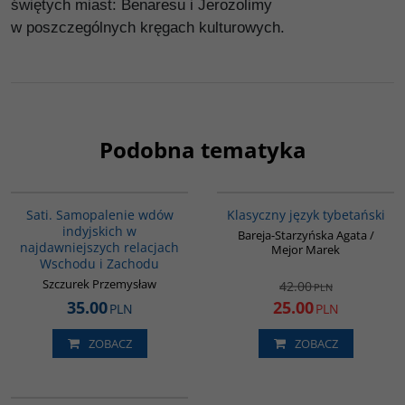
świętych miast: Benaresu i Jerozolimy
w poszczególnych kręgach kulturowych.
Podobna tematyka
G262
00600G
PROMOCJA
Sati. Samopalenie wdów
Klasyczny język tybetański
indyjskich w
Bareja-Starzyńska Agata /
najdawniejszych relacjach
Mejor Marek
Wschodu i Zachodu
Szczurek Przemysław
42.00
PLN
35.00
25.00
PLN
PLN
ZOBACZ
ZOBACZ
G228