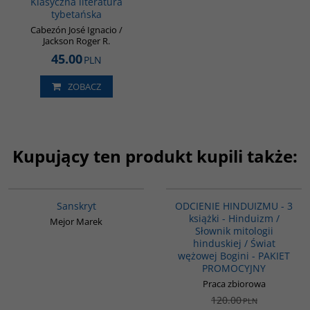
Klasyczna literatura
tybetańska
Cabezón José Ignacio /
Jackson Roger R.
45.00
PLN
ZOBACZ
Kupujący ten produkt kupili także:
G261
G1159
PROMOCJA
Sanskryt
ODCIENIE HINDUIZMU - 3
książki - Hinduizm /
Mejor Marek
Słownik mitologii
hinduskiej / Świat
wężowej Bogini - PAKIET
PROMOCYJNY
Praca zbiorowa
120.00
PLN