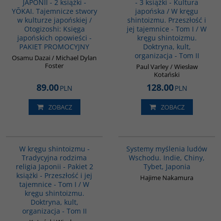
JAPONII - 2 książki -
- 3 książki - Kultura
YŌKAI. Tajemnicze stwory
japońska / W kręgu
w kulturze japońskiej /
shintoizmu. Przeszłość i
Otogizoshi: Księga
jej tajemnice - Tom I / W
japońskich opowieści -
kręgu shintoizmu.
PAKIET PROMOCYJNY
Doktryna, kult,
organizacja - Tom II
Osamu Dazai / Michael Dylan
Foster
Paul Varley / Wiesław
Kotański
89.00
128.00
PLN
PLN
ZOBACZ
ZOBACZ
PAG1090
G6014
W kręgu shintoizmu -
Systemy myślenia ludów
Tradycyjna rodzima
Wschodu. Indie, Chiny,
religia Japonii - Pakiet 2
Tybet, Japonia
książki - Przeszłość i jej
Hajime Nakamura
tajemnice - Tom I / W
kręgu shintoizmu.
Doktryna, kult,
organizacja - Tom II