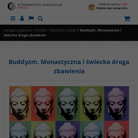
Menu
Panel
Lang
Szukaj
Kategoria główna
/
KSIĄŻKI
/
Wszystkie książki
/
Buddyzm. Monastyczna i
świecka droga zbawienia
Buddyzm. Monastyczna i świecka droga
zbawienia