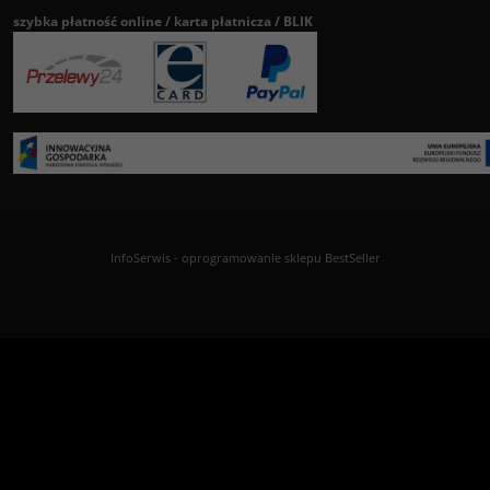
szybka płatność online / karta płatnicza / BLIK
InfoSerwis
-
oprogramowanie sklepu BestSeller