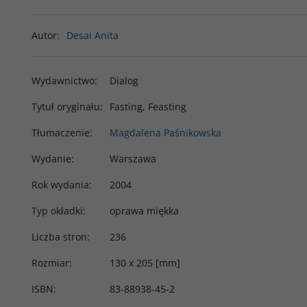
Autor
:
Desai Anita
Wydawnictwo
:
Dialog
Tytuł oryginału
:
Fasting, Feasting
Tłumaczenie
:
Magdalena Paśnikowska
Wydanie
:
Warszawa
Rok wydania
:
2004
Typ okładki
:
oprawa miękka
Liczba stron
:
236
Rozmiar
:
130 x 205 [mm]
ISBN
:
83-88938-45-2