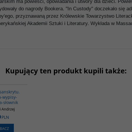
rskim ma powieści, opowiadania i utwory dla dzieci. Powieś
ndydowały do nagrody Bookera. "In Custody" doczekało się ad
by'ego, przyznawaną przez Królewskie Towarzystwo Literack
rykańskiej Akademii Sztuki i Literatury. Wykłada w Massac
Kupujący ten produkt kupili także:
00279G
sanskrytu.
-wypisy-
a-słownik
 Andrzej
0
PLN
BACZ