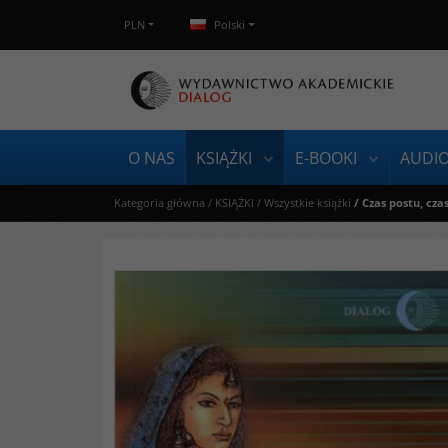
PLN
Polski
O NAS
KSIĄŻKI
E-BOOKI
AUDI
Kategoria główna
/
KSIĄŻKI
/
Wszystkie książki
/
Czas postu, cza