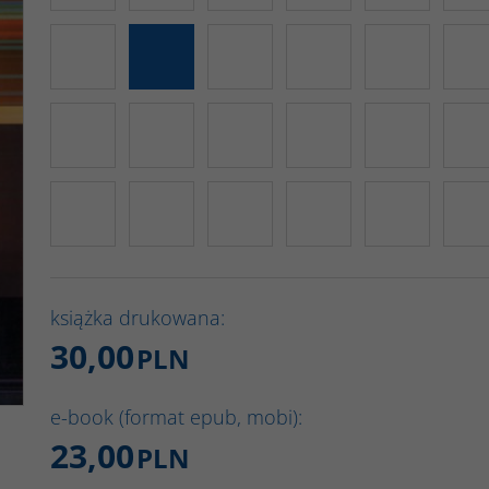
książka drukowana:
30,00
PLN
e-book (format epub, mobi):
23,00
PLN