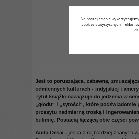
Na naszej stronie wykorzystujemy 
cookies statystycznych i reklam
dz
Jest to poruszająca, zabawna, zmuszając
odmiennych kulturach - indyjskiej i amery
Tytuł książki nawiązuje do jedzenia w se
„głodu“ i „sytości“, które podświadomie 
przesytu nadmierną troską i ingerowanie
bulimię. Postacią łączącą obie części pow
Anita Desai -
jedna z najbardziej znanych ws