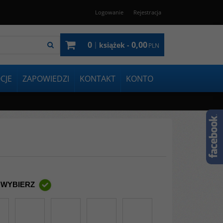
Logowanie
Rejestracja
0
0,00
|
książek -
PLN
CJE
ZAPOWIEDZI
KONTAKT
KONTO
 WYBIERZ