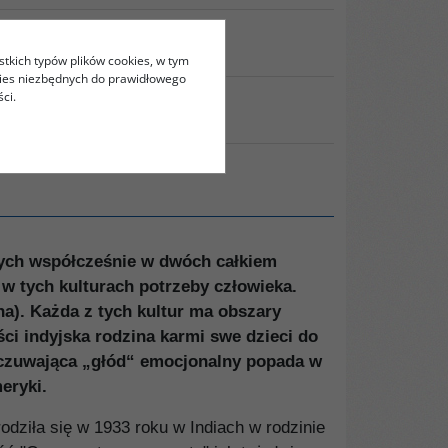
stkich typów plików cookies, w tym
kies niezbędnych do prawidłowego
ci.
RUKUJ
cych współcześnie w dwóch całkiem
 w tych kulturach potrzeby człowieka.
ha). Każda z tych kultur ma obszary
ci indyjska rodzina karmi swe dzieci do
dczuwająca „głód“ emocjonalny popada w
eryki.
odziła się w 1933 roku w Indiach w rodzinie