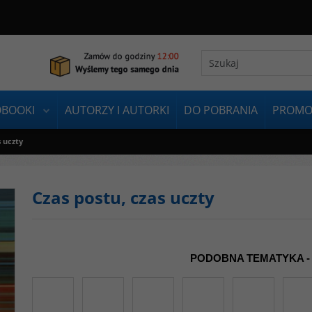
OBOOKI
AUTORZY I AUTORKI
DO POBRANIA
PROMO
s uczty
Czas postu, czas uczty
PODOBNA TEMATYKA -