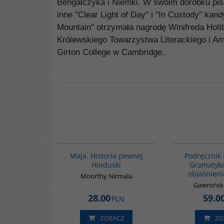
Bengalczyka i Niemki. W swoim dorobku pisa
inne "Clear Light of Day" i "In Custody" ka
Mountain" otrzymała nagrodę Winifreda Holt
Królewskiego Towarzystwa Literackiego i Ame
Girton College w Cambridge.
00178G
Maja. Historia pewnej
Podręcznik 
Hinduski
Gramatyka
objaśnieni
Moorthy Nirmala
Gawroński
28.00
59.0
PLN
ZOBACZ
ZO