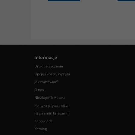
Informacje
Druk na życzenie
Opcje i koszty wysyłki
Jak zamawiać?
O nas
Niezbędnik Autora
Polityka prywatności
Regulamin księgarni
Zapowiedzi
Katalog