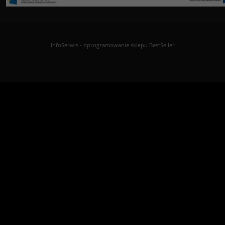
InfoSerwis
-
oprogramowanie sklepu BestSeller