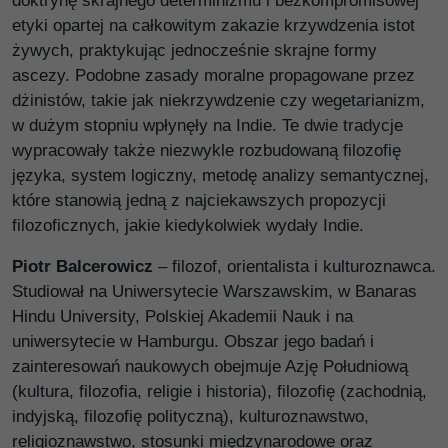
doktrynę skrajnego determinizmu i bezkompromisowej
etyki opartej na całkowitym zakazie krzywdzenia istot
żywych, praktykując jednocześnie skrajne formy
ascezy. Podobne zasady moralne propagowane przez
dżinistów, takie jak niekrzywdzenie czy wegetarianizm,
w dużym stopniu wpłynęły na Indie. Te dwie tradycje
wypracowały także niezwykle rozbudowaną filozofię
języka, system logiczny, metodę analizy semantycznej,
które stanowią jedną z najciekawszych propozycji
filozoficznych, jakie kiedykolwiek wydały Indie.
Piotr Balcerowicz
– filozof, orientalista i kulturoznawca.
Studiował na Uniwersytecie Warszawskim, w Banaras
Hindu University, Polskiej Akademii Nauk i na
uniwersytecie w Hamburgu. Obszar jego badań i
zainteresowań naukowych obejmuje Azję Południową
(kultura, filozofia, religie i historia), filozofię (zachodnią,
indyjską, filozofię polityczną), kulturoznawstwo,
religioznawstwo, stosunki międzynarodowe oraz