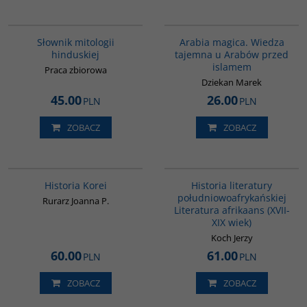
G531
00071G
Słownik mitologii
Arabia magica. Wiedza
hinduskiej
tajemna u Arabów przed
islamem
Praca zbiorowa
Dziekan Marek
45.00
26.00
PLN
PLN
ZOBACZ
ZOBACZ
00016G
G090
BESTSELLER
Historia Korei
Historia literatury
południowoafrykańskiej
Rurarz Joanna P.
Literatura afrikaans (XVII-
XIX wiek)
Koch Jerzy
60.00
61.00
PLN
PLN
ZOBACZ
ZOBACZ