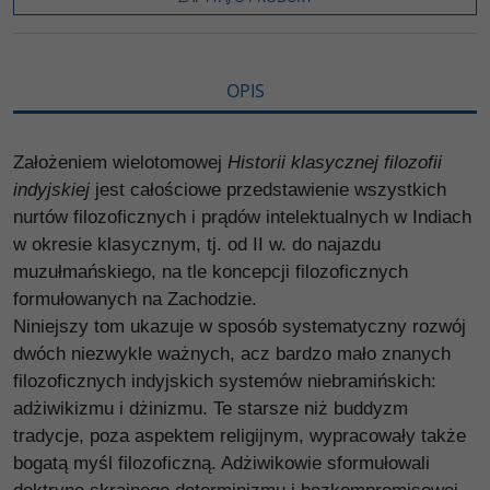
k
k
s
i
ę
OPIS
Założeniem wielotomowej
Historii klasycznej filozofii
indyjskiej
jest całościowe przedstawienie wszystkich
nurtów filozoficznych i prądów intelektualnych w Indiach
w okresie klasycznym, tj. od II w. do najazdu
muzułmańskiego, na tle koncepcji filozoficznych
formułowanych na Zachodzie.
Niniejszy tom ukazuje w sposób systematyczny rozwój
dwóch niezwykle ważnych, acz bardzo mało znanych
filozoficznych indyjskich systemów niebramińskich:
adżiwikizmu i dżinizmu. Te starsze niż buddyzm
tradycje, poza aspektem religijnym, wypracowały także
bogatą myśl filozoficzną. Adżiwikowie sformułowali