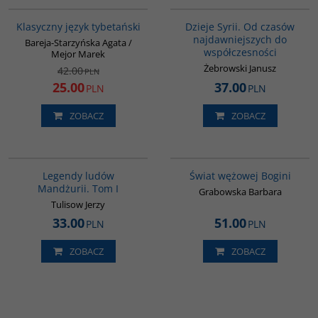
00600G
00101G
PROMOCJA
Klasyczny język tybetański
Dzieje Syrii. Od czasów
najdawniejszych do
Bareja-Starzyńska Agata /
współczesności
Mejor Marek
Żebrowski Janusz
42.00
PLN
25.00
37.00
PLN
PLN
ZOBACZ
ZOBACZ
G518
00160G
Legendy ludów
Świat wężowej Bogini
Mandżurii. Tom I
Grabowska Barbara
Tulisow Jerzy
33.00
51.00
PLN
PLN
ZOBACZ
ZOBACZ