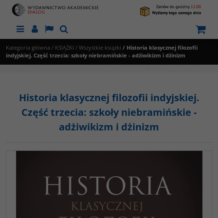
Menu
Panel
Lang
Szukaj
Kategoria główna
/
KSIĄŻKI
/
Wszystkie książki
/
Historia klasycznej filozofii
indyjskiej. Część trzecia: szkoły niebramińskie - adżiwikizm i dżinizm
Historia klasycznej filozofii indyjskiej.
Część trzecia: szkoły niebramińskie -
adżiwikizm i dżinizm