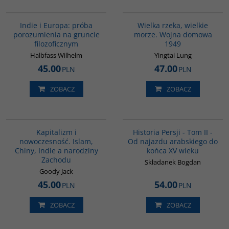
G106
G621
Indie i Europa: próba
Wielka rzeka, wielkie
porozumienia na gruncie
morze. Wojna domowa
filozoficznym
1949
Halbfass Wilhelm
Yingtai Lung
45.00
47.00
PLN
PLN
ZOBACZ
ZOBACZ
G139
00044G
Kapitalizm i
Historia Persji - Tom II -
nowoczesność. Islam,
Od najazdu arabskiego do
Chiny, Indie a narodziny
końca XV wieku
Zachodu
Składanek Bogdan
Goody Jack
45.00
54.00
PLN
PLN
ZOBACZ
ZOBACZ