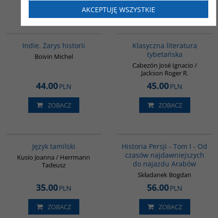
ZOBACZ
ZOBACZ
AKCEPTUJĘ WSZYSTKIE
G108
G145
Indie. Zarys historii
Klasyczna literatura
tybetańska
Boivin Michel
Cabezón José Ignacio /
Jackson Roger R.
44.00
45.00
PLN
PLN
ZOBACZ
ZOBACZ
G133
00041G
BESTSELLER
Język tamilski
Historia Persji - Tom I - Od
czasów najdawniejszych
Kusio Joanna / Herrmann
do najazdu Arabów
Tadeusz
Składanek Bogdan
35.00
56.00
PLN
PLN
ZOBACZ
ZOBACZ