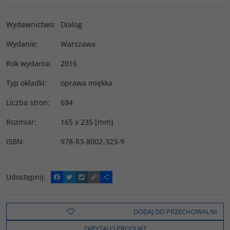
Wydawnictwo
:
Dialog
Wydanie
:
Warszawa
Rok wydania
:
2016
Typ okładki
:
oprawa miękka
Liczba stron
:
694
Rozmiar
:
165 x 235 [mm]
ISBN
:
978-83-8002-323-9
Udostępnij
:
F
T
W
C
P
a
w
y
o
o
c
i
k
p
d
e
t
o
y
z
b
t
p
L
i
DODAJ DO PRZECHOWALNI
o
e
i
e
o
r
n
l
ZAPYTAJ O PRODUKT