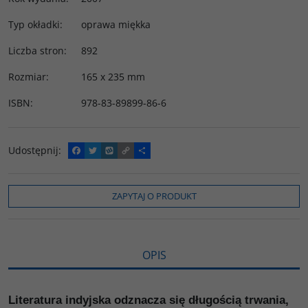
Typ okładki
:
oprawa miękka
Liczba stron
:
892
Rozmiar
:
165 x 235 mm
ISBN
:
978-83-89899-86-6
Udostępnij
:
F
T
W
C
P
a
w
y
o
o
c
i
k
p
d
e
t
o
y
z
b
t
p
L
i
ZAPYTAJ O PRODUKT
o
e
i
e
o
r
n
l
k
k
s
i
ę
OPIS
Literatura indyjska odznacza się długością trwania,