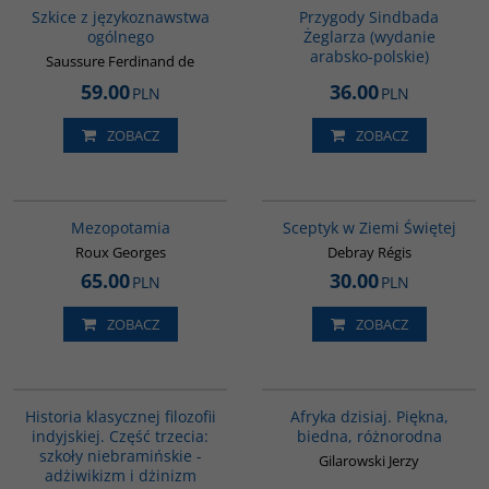
Szkice z językoznawstwa
Przygody Sindbada
ogólnego
Żeglarza (wydanie
arabsko-polskie)
Saussure Ferdinand de
59.00
36.00
PLN
PLN
ZOBACZ
ZOBACZ
G181
G264
BESTSELLER
Mezopotamia
Sceptyk w Ziemi Świętej
Roux Georges
Debray Régis
65.00
30.00
PLN
PLN
ZOBACZ
ZOBACZ
G619
00028G
Historia klasycznej filozofii
Afryka dzisiaj. Piękna,
indyjskiej. Część trzecia:
biedna, różnorodna
szkoły niebramińskie -
Gilarowski Jerzy
adżiwikizm i dżinizm