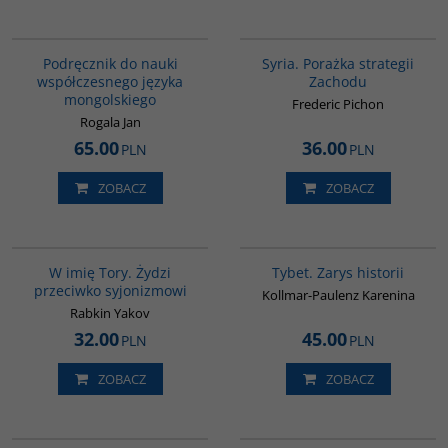
G226
G586
Podręcznik do nauki
Syria. Porażka strategii
współczesnego języka
Zachodu
mongolskiego
Frederic Pichon
Rogala Jan
65.00
36.00
PLN
PLN
ZOBACZ
ZOBACZ
G315
G307
W imię Tory. Żydzi
Tybet. Zarys historii
przeciwko syjonizmowi
Kollmar-Paulenz Karenina
Rabkin Yakov
32.00
45.00
PLN
PLN
ZOBACZ
ZOBACZ
G286
G365
BESTSELLER