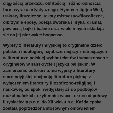
ciągłością przekazu, obfitością i różnorodnością
form wyrazu artystycznego. Hymny religijne Wed,
traktaty liturgiczne, teksty mistyczno-filozoficzne,
olbrzymie eposy, poezja dworska i liryka, dramat,
powieści, bajki i baśnie oraz wiele innych składają
się na jej niezwykłe bogactwo.
Wypisy z literatury indyjskiej to oryginalne dzieło
polskich indologów, najobszerniejszy z istniejących
w literaturze polskiej wybór tekstów tłumaczonych z
oryginałów w sanskrycie i języku palijskim. W
zamierzeniu autorów tomu wypisy z literatury
staroindyjskiej obejmują literaturę piękną, z
wyłączeniem literatury filozoficzno-religijnej i
naukowej, od epoki wedyjskiej aż do podbojów
muzułmańskich, czyli mniej więcej okres od połowy
II tysiąclecia p.n.e. do XII wieku n.e. Każda epoka
została poprzedzona stosownym omówieniem