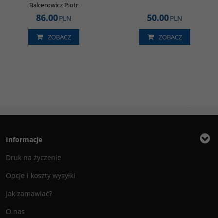
Balcerowicz Piotr
86.00
50.00
PLN
PLN
ZOBACZ
ZOBACZ
Informacje
Druk na życzenie
Opcje i koszty wysyłki
Jak zamawiać?
O nas