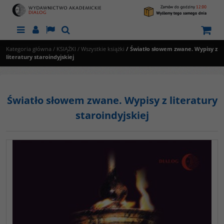
Menu
Panel
Lang
Szukaj
Kategoria główna
/
KSIĄŻKI
/
Wszystkie książki
/
Światło słowem zwane. Wypisy z
literatury staroindyjskiej
Światło słowem zwane. Wypisy z literatury
staroindyjskiej