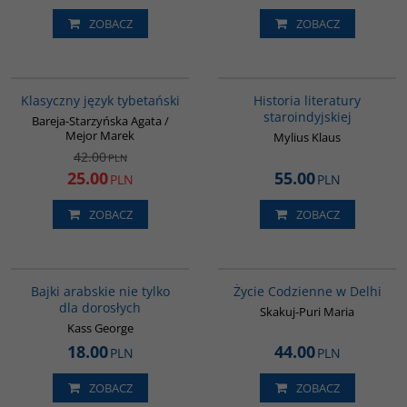
ZOBACZ
ZOBACZ
00600G
G091
PROMOCJA
Klasyczny język tybetański
Historia literatury
staroindyjskiej
Bareja-Starzyńska Agata /
Mejor Marek
Mylius Klaus
42.00
PLN
25.00
55.00
PLN
PLN
ZOBACZ
ZOBACZ
G538
G354
Bajki arabskie nie tylko
Życie Codzienne w Delhi
dla dorosłych
Skakuj-Puri Maria
Kass George
18.00
44.00
PLN
PLN
ZOBACZ
ZOBACZ