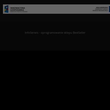
InfoSerwis
-
oprogramowanie sklepu BestSeller