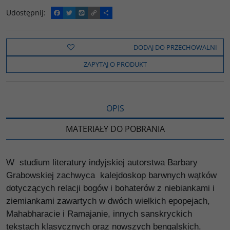
Udostępnij
:
F
T
W
C
P
a
w
y
o
o
c
i
k
p
d
e
t
o
y
z
b
t
p
L
i
DODAJ DO PRZECHOWALNI
o
e
i
e
o
r
n
l
ZAPYTAJ O PRODUKT
k
k
s
i
ę
OPIS
MATERIAŁY DO POBRANIA
W studium literatury indyjskiej autorstwa Barbary
Grabowskiej zachwyca kalejdoskop barwnych wątków
dotyczących relacji bogów i bohaterów z niebiankami i
ziemiankami zawartych w dwóch wielkich epopejach,
Mahabharacie i Ramajanie, innych sanskryckich
tekstach klasycznych oraz nowszych bengalskich.