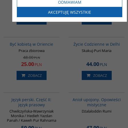
Gawroński Andrzej
Kieniewicz Jan
ODMAWIAM
59.00
58.00
PLN
PLN
AKCEPTUJĘ WSZYSTKIE
ZOBACZ
ZOBACZ
G020
G354
PROMOCJA
Być kobietą w Oriencie
Życie Codzienne w Delhi
Praca zbiorowa
Skakuj-Puri Maria
48.00
PLN
25.00
44.00
PLN
PLN
ZOBACZ
ZOBACZ
G888
00137G
BESTSELLER
Język perski. Część II:
Anioł upojony. Opowieści
język prasowy
mistyczne
Chwilczyńska-Wawrzyniak
Dżalaloddin Rumi
Monika / Hedieh Yazdan
Panah / Kaweh Pur Rahnama
50.00
47.00