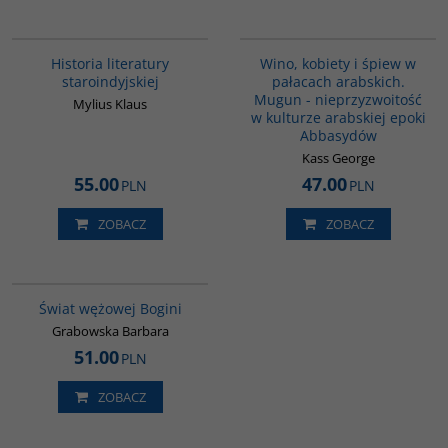
G091
G323
Historia literatury
Wino, kobiety i śpiew w
staroindyjskiej
pałacach arabskich.
Mugun - nieprzyzwoitość
Mylius Klaus
w kulturze arabskiej epoki
Abbasydów
Kass George
55.00
47.00
PLN
PLN
ZOBACZ
ZOBACZ
00160G
Świat wężowej Bogini
Grabowska Barbara
51.00
PLN
ZOBACZ