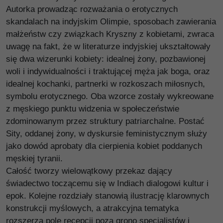
Autorka prowadząc rozważania o erotycznych
skandalach na indyjskim Olimpie, sposobach zawierania
małżeństw czy związkach Kryszny z kobietami, zwraca
uwagę na fakt, że w literaturze indyjskiej ukształtowały
się dwa wizerunki kobiety: idealnej żony, pozbawionej
woli i indywidualności i traktującej męża jak boga, oraz
idealnej kochanki, partnerki w rozkoszach miłosnych,
symbolu erotycznego. Oba wzorce zostały wykreowane
z męskiego punktu widzenia w społeczeństwie
zdominowanym przez struktury patriarchalne. Postać
Sity, oddanej żony, w dyskursie feministycznym służy
jako dowód aprobaty dla cierpienia kobiet poddanych
męskiej tyranii.
Całość tworzy wielowątkowy przekaz dający
świadectwo toczącemu się w Indiach dialogowi kultur i
epok. Kolejne rozdziały stanowią ilustrację klarownych
konstrukcji myślowych, a atrakcyjna tematyka
rozszerza pole recepcji poza grono specjalistów i