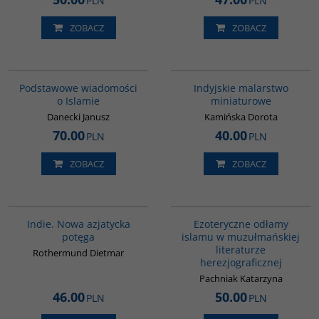
PLN
PLN
ZOBACZ
ZOBACZ
00035G
G109
Podstawowe wiadomości
Indyjskie malarstwo
o Islamie
miniaturowe
Danecki Janusz
Kamińska Dorota
70.00
40.00
PLN
PLN
ZOBACZ
ZOBACZ
G107
00058G
Indie. Nowa azjatycka
Ezoteryczne odłamy
potęga
islamu w muzułmańskiej
literaturze
Rothermund Dietmar
herezjograficznej
Pachniak Katarzyna
46.00
50.00
PLN
PLN