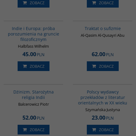
ZOBACZ
ZOBACZ
G106
G463
Indie i Europa: próba
Traktat o sufizmie
porozumienia na gruncie
Al-Qasim Al-Qusayri Abu
filozoficznym
Halbfass Wilhelm
45.00
62.00
PLN
PLN
ZOBACZ
ZOBACZ
00179G
G239
Dżinizm. Starożytna
Polscy wydawcy
religia Indii
przekładów z literatur
orientalnych w XX wieku
Balcerowicz Piotr
Szymańska Justyna
52.00
23.00
PLN
PLN
ZOBACZ
ZOBACZ