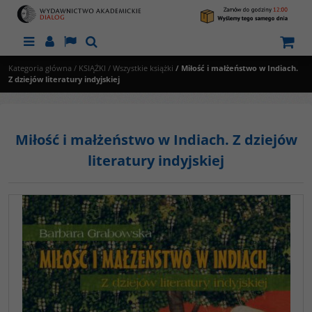
Menu
Panel
Lang
Szukaj
Kategoria główna
/
KSIĄŻKI
/
Wszystkie książki
/
Miłość i małżeństwo w Indiach.
Z dziejów literatury indyjskiej
Miłość i małżeństwo w Indiach. Z dziejów
literatury indyjskiej