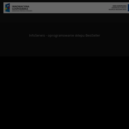
InfoSerwis
-
oprogramowanie sklepu BestSeller