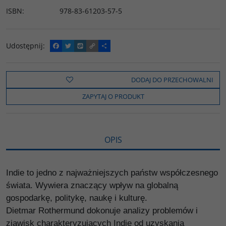
ISBN
:
978-83-61203-57-5
Udostępnij
:
F
T
W
C
P
a
w
y
o
o
c
i
k
p
d
e
t
o
y
z
b
t
p
L
i
DODAJ DO PRZECHOWALNI
o
e
i
e
o
r
n
l
ZAPYTAJ O PRODUKT
k
k
s
i
ę
OPIS
Indie to jedno z najważniejszych państw współczesnego
świata. Wywiera znaczący wpływ na globalną
gospodarkę, politykę, naukę i kulturę.
Dietmar Rothermund dokonuje analizy problemów i
zjawisk charakteryzujących Indie od uzyskania