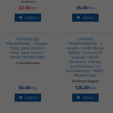
56.00
PLN
32.00
35.00
PLN
PLN
ZOBACZ
ZOBACZ
PAG1117
G1157
HISTORIA AZJI
CHIŃSKIE
POŁUDNIOWEJ - 2 książki -
TRANSFORMACJE - 2
Tybet. Zarys historii /
książki - NOWY DŁUGI
Indie. Zarys historii -
MARSZ. Chiny ery Xi
PAKIET PROMOCYJNY
Jinpinga / Wielki
Renesans. Chińska
Praca zbiorowa
transformacja i jej
konsekwencje - PAKIET
PROMOCYJNY
Góralczyk Bogdan
56.00
125.00
PLN
PLN
ZOBACZ
ZOBACZ