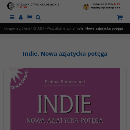
Menu
Panel
Lang
Szukaj
Kategoria główna
/
KSIĄŻKI
/
Wszystkie książki
/
Indie. Nowa azjatycka potęga
Indie. Nowa azjatycka potęga