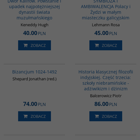
Dwór Kalifów. Powstanie i
SYMBIOZA I
upadek najpotężniejszej
AMBIWALENCJA Polacy i
dynastii świata
Żydzi w małym
muzułmańskiego
miasteczku galicyjskim
Keneddy Hugh
Lehmann Rosa
40.00
45.00
PLN
PLN
ZOBACZ
ZOBACZ
00102G
G619
Bizancjum 1024-1492
Historia klasycznej filozofii
indyjskiej. Część trzecia:
Shepard Jonathan (red.)
szkoły niebramińskie -
adżiwikizm i dżinizm
Balcerowicz Piotr
74.00
86.00
PLN
PLN
ZOBACZ
ZOBACZ
G1119
G091