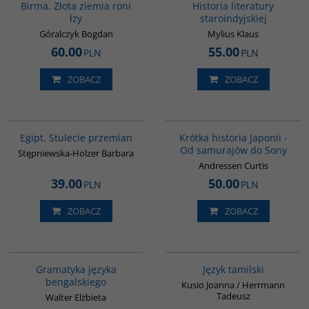
Birma. Złota ziemia roni
Historia literatury
łzy
staroindyjskiej
Góralczyk Bogdan
Mylius Klaus
60.00
55.00
PLN
PLN
ZOBACZ
ZOBACZ
G055
G158
Egipt. Stulecie przemian
Krótka historia Japonii -
Od samurajów do Sony
Stępniewska-Holzer Barbara
Andressen Curtis
39.00
50.00
PLN
PLN
ZOBACZ
ZOBACZ
G072
G133
PROMOCJA
Gramatyka języka
Język tamilski
bengalskiego
Kusio Joanna / Herrmann
Tadeusz
Walter Elżbieta