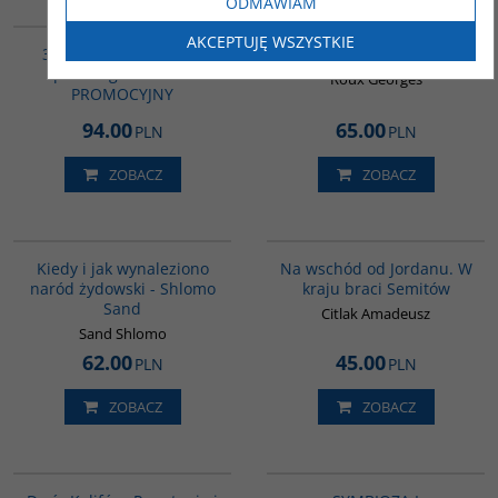
ODMAWIAM
GPA10
G181
BESTSELLER
AKCEPTUJĘ WSZYSTKIE
3 książki - Niezbędnik
Mezopotamia
politologa - PAKIET
Roux Georges
PROMOCYJNY
94.00
65.00
PLN
PLN
ZOBACZ
ZOBACZ
00001G
G583
Kiedy i jak wynaleziono
Na wschód od Jordanu. W
naród żydowski - Shlomo
kraju braci Semitów
Sand
Citlak Amadeusz
Sand Shlomo
62.00
45.00
PLN
PLN
ZOBACZ
ZOBACZ
00173G
G1213
BESTSELLER