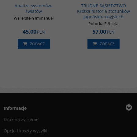
BESTSELLER
BESTSELLER
Analiza systemów-
TRUDNE SĄSIEDZTWO
światów
Krótka historia stosunków
japońsko-rosyjskich
Wallerstein Immanuel
Potocka Elżbieta
45.00
57.00
PLN
PLN
ZOBACZ
ZOBACZ
Informacje
Druk na życzenie
Opcje i koszty wysyłki