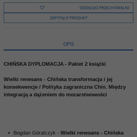
e
t
o
y
z
b
t
p
L
i
DODAJ DO PRZECHOWALNI
o
e
i
e
o
r
n
l
ZAPYTAJ O PRODUKT
k
k
s
i
ę
OPIS
CHIŃSKA DYPLOMACJA - Pakiet 2 książki
Wielki renesans - Chińska transformacja i jej
konsekwencje / Polityka zagraniczna Chin. Między
integracją a dążeniem do mocarstwowości
Bogdan Góralczyk -
Wielki renesans - Chińska