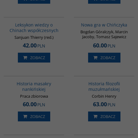
G166
G1205
BESTSELLER
Leksykon wiedzy o
Nowa gra w Chińczyka
Chinach współczesnych
Bogdan Góralczyk, Marcin
Jacoby, Tomasz Sajewicz
Sanjuan Thierry (red.)
42.00
60.00
PLN
PLN
ZOBACZ
ZOBACZ
G1147
G082
Historia masakry
Historia filozofii
nankińskiej
muzułmańskiej
Praca zbiorowa
Corbin Henry
60.00
63.00
PLN
PLN
ZOBACZ
ZOBACZ
PAG1089
00252G