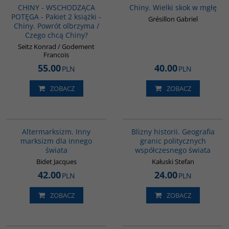
CHINY - WSCHODZĄCA
Chiny. Wielki skok w mgłę
POTĘGA - Pakiet 2 książki -
Grésillon Gabriel
Chiny. Powrót olbrzyma /
Czego chcą Chiny?
Seitz Konrad / Godement
Francois
55.00
40.00
PLN
PLN
ZOBACZ
ZOBACZ
G008
00285G
Altermarksizm. Inny
Blizny historii. Geografia
marksizm dla innego
granic politycznych
świata
współczesnego świata
Bidet Jacques
Kałuski Stefan
42.00
24.00
PLN
PLN
ZOBACZ
ZOBACZ
00049G
G1220