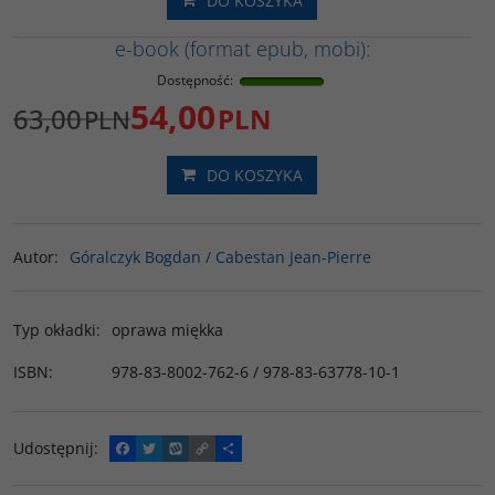
DO KOSZYKA
e-book (format epub, mobi):
Dostępność
:
54,00
63,00
PLN
PLN
DO KOSZYKA
Autor
:
Góralczyk Bogdan / Cabestan Jean-Pierre
Typ okładki
:
oprawa miękka
ISBN
:
978-83-8002-762-6 / 978-83-63778-10-1
Udostępnij
:
F
T
W
C
P
a
w
y
o
o
c
i
k
p
d