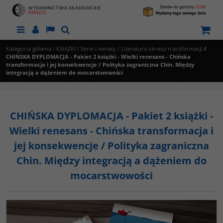
Menu
Panel
Lang
Szukaj
Kategoria główna
/
KSIĄŻKI
/
Serie i tematy
/
Literatura okresu transformacji
/
CHIŃSKA DYPLOMACJA - Pakiet 2 książki - Wielki renesans - Chińska
transformacja i jej konsekwencje / Polityka zagraniczna Chin. Między
integracją a dążeniem do mocarstwowości
CHIŃSKA DYPLOMACJA - Pakiet 2 książki -
Wielki renesans - Chińska transformacja i
jej konsekwencje / Polityka zagraniczna
Chin. Między integracją a dążeniem do
mocarstwowości