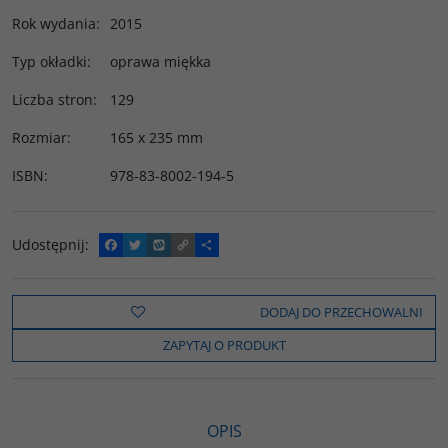
Rok wydania
:
2015
Typ okładki
:
oprawa miękka
Liczba stron
:
129
Rozmiar
:
165 x 235 mm
ISBN
:
978-83-8002-194-5
Udostępnij
:
F
T
W
C
P
a
w
y
o
o
c
i
k
p
d
e
t
o
y
z
b
t
p
L
i
DODAJ DO PRZECHOWALNI
o
e
i
e
o
r
n
l
ZAPYTAJ O PRODUKT
k
k
s
i
ę
OPIS