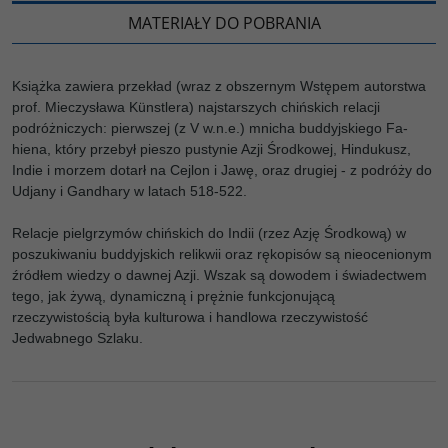
MATERIAŁY DO POBRANIA
Książka zawiera przekład (wraz z obszernym Wstępem autorstwa
prof. Mieczysława Künstlera) najstarszych chińskich relacji
podróżniczych: pierwszej (z V w.n.e.) mnicha buddyjskiego Fa-
hiena, który przebył pieszo pustynie Azji Środkowej, Hindukusz,
Indie i morzem dotarł na Cejlon i Jawę, oraz drugiej - z podróży do
Udjany i Gandhary w latach 518-522.
Relacje pielgrzymów chińskich do Indii (rzez Azję Środkową) w
poszukiwaniu buddyjskich relikwii oraz rękopisów są nieocenionym
źródłem wiedzy o dawnej Azji. Wszak są dowodem i świadectwem
tego, jak żywą, dynamiczną i prężnie funkcjonującą
rzeczywistością była kulturowa i handlowa rzeczywistość
Jedwabnego Szlaku.