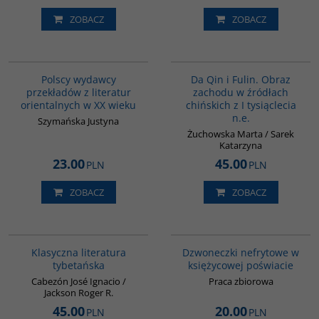
ZOBACZ
ZOBACZ
G239
G812
Polscy wydawcy
Da Qin i Fulin. Obraz
przekładów z literatur
zachodu w źródłach
orientalnych w XX wieku
chińskich z I tysiąclecia
n.e.
Szymańska Justyna
Żuchowska Marta / Sarek
Katarzyna
23.00
45.00
PLN
PLN
ZOBACZ
ZOBACZ
G145
00239G
Klasyczna literatura
Dzwoneczki nefrytowe w
tybetańska
księżycowej poświacie
Cabezón José Ignacio /
Praca zbiorowa
Jackson Roger R.
45.00
20.00
PLN
PLN