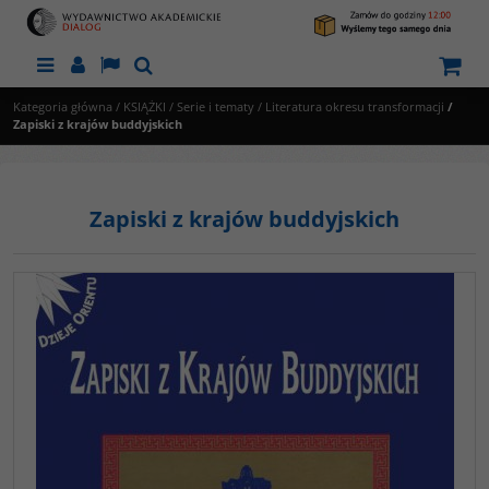
Menu
Panel
Lang
Szukaj
Kategoria główna
/
KSIĄŻKI
/
Serie i tematy
/
Literatura okresu transformacji
/
Zapiski z krajów buddyjskich
Zapiski z krajów buddyjskich