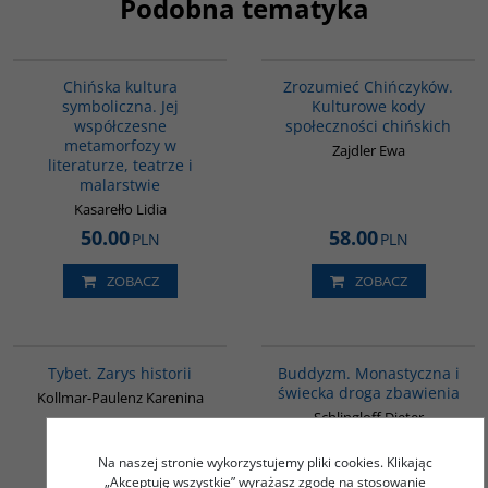
Podobna tematyka
G028
G351
Chińska kultura
Zrozumieć Chińczyków.
symboliczna. Jej
Kulturowe kody
współczesne
społeczności chińskich
metamorfozy w
Zajdler Ewa
literaturze, teatrze i
malarstwie
Kasarełło Lidia
50.00
58.00
PLN
PLN
ZOBACZ
ZOBACZ
G307
00148G
Tybet. Zarys historii
Buddyzm. Monastyczna i
świecka droga zbawienia
Kollmar-Paulenz Karenina
Schlingloff Dieter
45.00
42.00
PLN
PLN
Na naszej stronie wykorzystujemy pliki cookies. Klikając
„Akceptuję wszystkie” wyrażasz zgodę na stosowanie