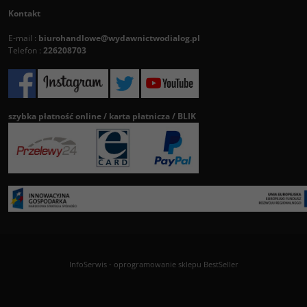
Kontakt
E-mail :
biurohandlowe@wydawnictwodialog.pl
Telefon :
226208703
szybka płatność online / karta płatnicza / BLIK
InfoSerwis
-
oprogramowanie sklepu BestSeller