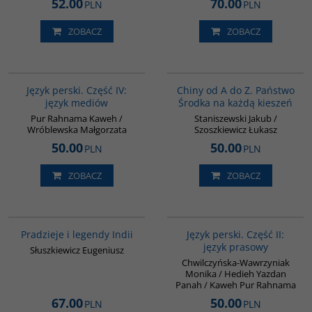
52.00
70.00
PLN
PLN
ZOBACZ
ZOBACZ
G132
G023
Język perski. Część IV:
Chiny od A do Z. Państwo
język mediów
Środka na każdą kieszeń
Pur Rahnama Kaweh /
Staniszewski Jakub /
Wróblewska Małgorzata
Szoszkiewicz Łukasz
50.00
50.00
PLN
PLN
ZOBACZ
ZOBACZ
00199G
G888
Pradzieje i legendy Indii
Język perski. Część II:
język prasowy
Słuszkiewicz Eugeniusz
Chwilczyńska-Wawrzyniak
Monika / Hedieh Yazdan
Panah / Kaweh Pur Rahnama
67.00
50.00
PLN
PLN