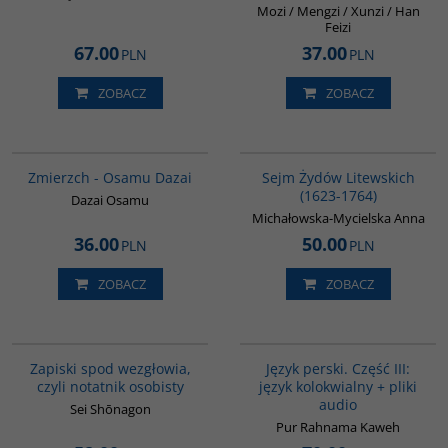
Mozi / Mengzi / Xunzi / Han
Feizi
67.00
37.00
PLN
PLN
ZOBACZ
ZOBACZ
00309G
00046G
Zmierzch - Osamu Dazai
Sejm Żydów Litewskich
(1623-1764)
Dazai Osamu
Michałowska-Mycielska Anna
36.00
50.00
PLN
PLN
ZOBACZ
ZOBACZ
00009G
G131
Zapiski spod wezgłowia,
Język perski. Część III:
czyli notatnik osobisty
język kolokwialny + pliki
audio
Sei Shōnagon
Pur Rahnama Kaweh