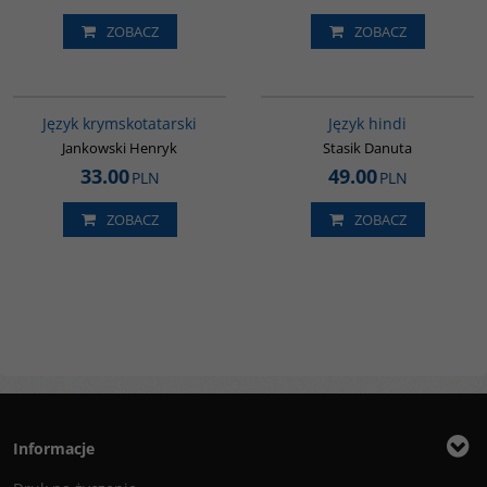
ZOBACZ
ZOBACZ
G126
G121
Język krymskotatarski
Język hindi
Jankowski Henryk
Stasik Danuta
33.00
49.00
PLN
PLN
ZOBACZ
ZOBACZ
Informacje