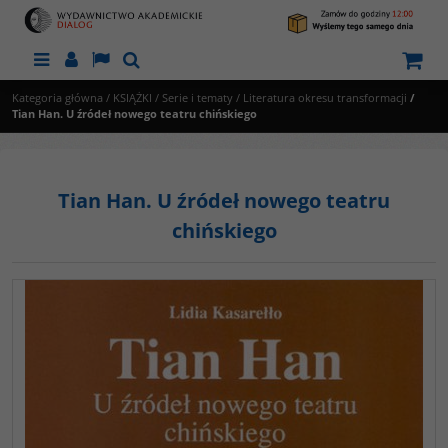
Menu
Panel
Lang
Szukaj
Kategoria główna
/
KSIĄŻKI
/
Serie i tematy
/
Literatura okresu transformacji
/
Tian Han. U źródeł nowego teatru chińskiego
Tian Han. U źródeł nowego teatru
chińskiego