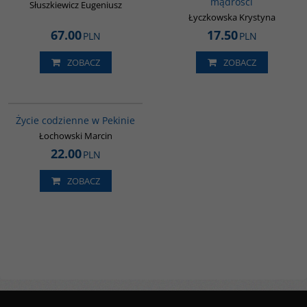
mądrości
Słuszkiewicz Eugeniusz
Łyczkowska Krystyna
67.00
17.50
PLN
PLN
ZOBACZ
ZOBACZ
G360
Życie codzienne w Pekinie
Łochowski Marcin
22.00
PLN
ZOBACZ