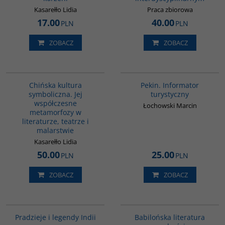
Kasarełło Lidia
Praca zbiorowa
17.00
40.00
PLN
PLN
ZOBACZ
ZOBACZ
G028
G217
Chińska kultura
Pekin. Informator
symboliczna. Jej
turystyczny
współczesne
Łochowski Marcin
metamorfozy w
literaturze, teatrze i
malarstwie
Kasarełło Lidia
50.00
25.00
PLN
PLN
ZOBACZ
ZOBACZ
00199G
00036G
Pradzieje i legendy Indii
Babilońska literatura