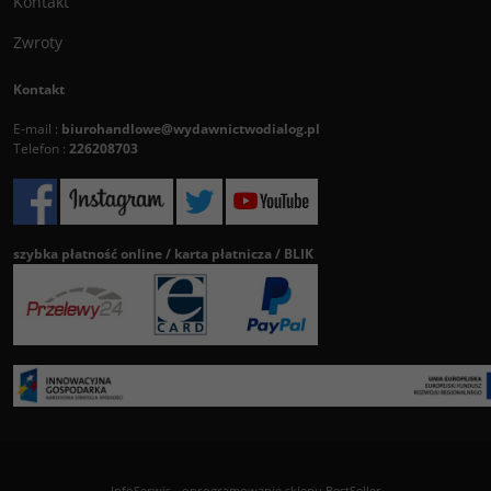
Kontakt
Zwroty
Kontakt
E-mail :
biurohandlowe@wydawnictwodialog.pl
Telefon :
226208703
szybka płatność online / karta płatnicza / BLIK
InfoSerwis
-
oprogramowanie sklepu BestSeller